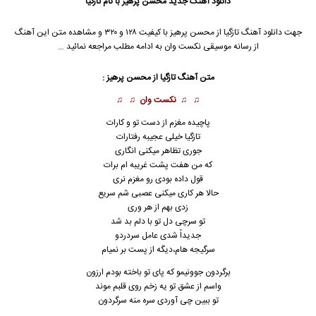
دانلود آهنگ
جدید محسن پرهیز با نام تازگیا
جهت دانلود آهنگ تازگیا از محسن پرهیز با کیفیت ۱۲۸ و ۳۲۰ و مشاهده متن این آهنگ
از رسانه موسیقی نکست وان به ادامه مطلب مراجعه نمائید …
متن آهنگ تازگیا از محسن پرهیز :
♫ ♫
نکست وان
♫ ♫
پاچیده مغزم از دست تو و کارات
تازگیا خیلی عجیبه رفتارات
جوری تظاهر میکنی انگاری
که من هفت پشت غریبه ام برات
قول داده بودی رو مغزم نری
حالا هر کاری میکنی عصبی شم سریع
زدی بهم از هر وری
تو سرچی دل تو با دلم بد شد
جدیداً شدی عامل سردردو
سرگیجه هام،دیگه از پست بر نمیام
برگردون جوونیمو که پای تو باخته بودم ارزون
واسم از عشق تو یه زخم روی قلبم موند
تو ببین چی آوردی سره منه سرگردون