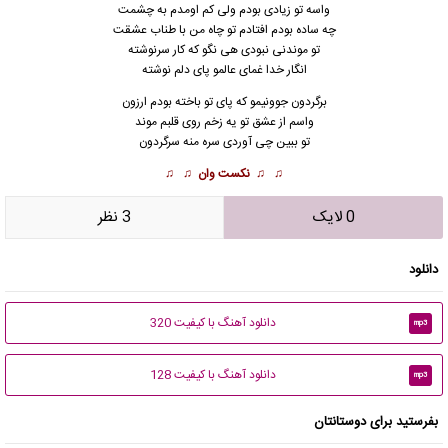
واسه تو زیادی بودم ولی کم اومدم به چشمت
چه ساده بودم افتادم تو چاه من با طناب عشقت
تو موندنی نبودی هی نگو که کار سرنوشته
انگار خدا غمای عالمو پای دلم نوشته
برگردون جوونیمو که پای تو باخته بودم ارزون
واسم از عشق تو یه زخم روی قلبم موند
تو ببین چی آوردی سره منه سرگردون
♫ ♫
نکست وان
♫ ♫
0 لایک
3 نظر
دانلود
دانلود آهنگ با کیفیت 320
mp3
دانلود آهنگ با کیفیت 128
mp3
بفرستید برای دوستانتان