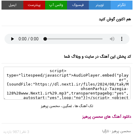
تلگرام
توییتر
فیسبوک
واتس آپ
پینترست
ایمیل
هم اکنون گوش کنید
کد پخش این آهنگ در سایت و وبلاگ شما
تک آهنگ ها
،
غمگین
،
محسن پرهیز
دانلود آهنگ های محسن پرهیز
محسن پرهیز - تازگیا
3 نظر | 987 بازدید