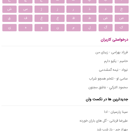
خ
د
ذ
ر
ز
ژ
س
ش
ص
ض
ط
ظ
ع
غ
ف
ق
ک
گ
ل
م
ن
و
ه
ی
درخواستی کاربران
فرزاد بهرامی - زیبای من
حامیم - یکیو دارم
نیواد - نیمه گمشدمی
سامی لو - تلخم همچو شراب
محمود التركي - عاشق مجنون
جدیدترین ها در نکست وان
سینا پارسیان - ادا
علیرضا قربانی - گل های باران خورده
مهراد جم - باز شب شد