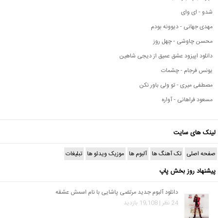
شدو - ای وای
مهدی جهانی - دیوونه بودم
محسن چاوشی - چهل روز
دانلود اپیزود عشق عمیق از دیجی شاهین
یونس فرجام - چشمات
مصطفی میری - تو ولی باور نکن
مسعود فراهانی - آواره
لینک های سایت
صفحه اصلی
تک آهنگ ها
آلبوم ها
موزیک ویدئو ها
تبلیغات
پیشنهاد روز بخش پاپ
دانلود آلبوم جدید مرتضی پاشایی با نام اسمش عشقه
24 نظر | 19,108 بازدید