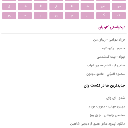
ص
ض
ط
ظ
ع
غ
ف
ق
ک
گ
ل
م
ن
و
ه
ی
درخواستی کاربران
فرزاد بهرامی - زیبای من
حامیم - یکیو دارم
نیواد - نیمه گمشدمی
سامی لو - تلخم همچو شراب
محمود التركي - عاشق مجنون
جدیدترین ها در نکست وان
شدو - ای وای
مهدی جهانی - دیوونه بودم
محسن چاوشی - چهل روز
دانلود اپیزود عشق عمیق از دیجی شاهین