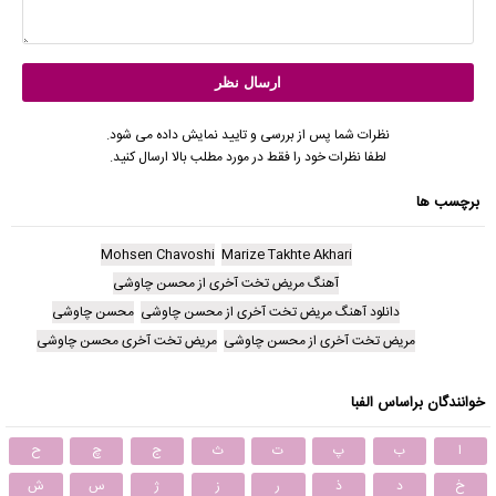
نظرات شما پس از بررسی و تایید نمایش داده می شود.
لطفا نظرات خود را فقط در مورد مطلب بالا ارسال کنید.
برچسب ها
Mohsen Chavoshi
Marize Takhte Akhari
آهنگ مریض تخت آخری از محسن چاوشی
دانلود آهنگ مریض تخت آخری از محسن چاوشی
محسن چاوشی
مریض تخت آخری از محسن چاوشی
مریض تخت آخری محسن چاوشی
خوانندگان براساس الفبا
ا
ب
پ
ت
ث
ج
چ
ح
خ
د
ذ
ر
ز
ژ
س
ش