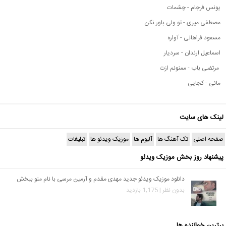
یونس فرجام - چشمات
مصطفی میری - تو ولی باور نکن
مسعود فراهانی - آواره
اسماعیل ارندان - سردیار
مرتضی باب - ممنونم ازت
مانی - کجایی
لینک های سایت
صفحه اصلی
تک آهنگ ها
آلبوم ها
موزیک ویدئو ها
تبلیغات
پیشنهاد روز بخش موزیک ویدئو
دانلود موزیک ویدئو جدید مهدی مقدم و آرمین مرسی با نام منو ببخش
بدون نظر | 1,175 بازدید
برترین خواننده ها