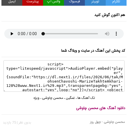
تلگرام
توییتر
فیسبوک
واتس آپ
پینترست
ایمیل
هم اکنون گوش کنید
کد پخش این آهنگ در سایت و وبلاگ شما
تک آهنگ ها
،
غمگین
،
محسن چاوشی
،
ویژه
دانلود آهنگ های محسن چاوشی
محسن چاوشی - چهل روز
بدون نظر | 75 بازدید