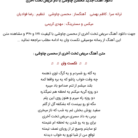
دانلود آهنگ جدید
محسن چاوشی
با نام مریض تخت آخری
ترانه سرا : کاظم بهمنی آهنگساز : محسن چاوشی تنظیم : رضا فوادیان
میکس و مسترینگ : مهدی کریمی
جهت دانلود آهنگ مریض تخت آخری از
محسن چاوشی
با کیفیت ۱۲۸ و ۳۲۰ و مشاهده متن
این آهنگ از رسانه موسیقی نکست وان به ادامه مطلب مراجعه نمائید …
متن آهنگ مریض تخت آخری از
محسن چاوشی
:
♫ ♫
نکست وان
♫ ♫
یه گله رو شمردم و یه گرگ توی ذهنمه
چه وقت خواب پاشو که یه بره واقعا کمه
بلند میشم از تنم صدامو باد میبره
دو روزه گریه میکنم یه لحظه هم نمیگذره
دو روزه راه میرم و هنوز روی این پلم
مگه تو رو ببینمت که بشکفه گل از گلم
سفید پوش بخش غم یه شب که ناز میخری
برس به داد مسری مریض تخت آخری
برای رو به رو شدن یه لحظه ام غنیمته
تو سایتم وسیع تر از رویای نصف نیمته
توقع من از شبا تورو به خواب دیدنه