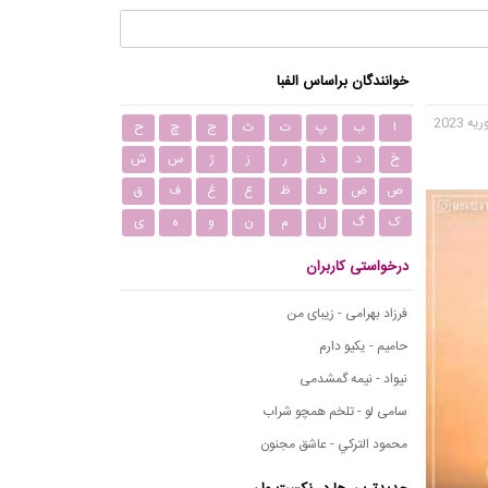
خوانندگان براساس الفبا
ا
ب
پ
ت
ث
ج
چ
ح
خ
د
ذ
ر
ز
ژ
س
ش
ص
ض
ط
ظ
ع
غ
ف
ق
ک
گ
ل
م
ن
و
ه
ی
درخواستی کاربران
فرزاد بهرامی - زیبای من
حامیم - یکیو دارم
نیواد - نیمه گمشدمی
سامی لو - تلخم همچو شراب
محمود التركي - عاشق مجنون