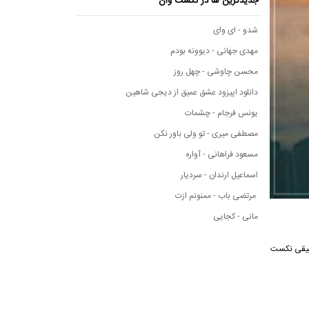
جدیدترین ها در نکست وان
شدو - ای وای
مهدی جهانی - دیوونه بودم
محسن چاوشی - چهل روز
دانلود اپیزود عشق عمیق از دیجی شاهین
یونس فرجام - چشمات
مصطفی میری - تو ولی باور نکن
مسعود فراهانی - آواره
اسماعیل ارندان - سردیار
مرتضی باب - ممنونم ازت
مانی - کجایی
ه موسیقی نکست