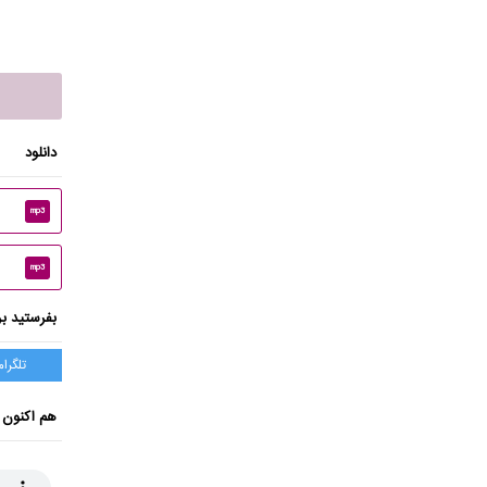
دانلود
mp3
mp3
بفرستید بر
تلگرام
هم اکنون 