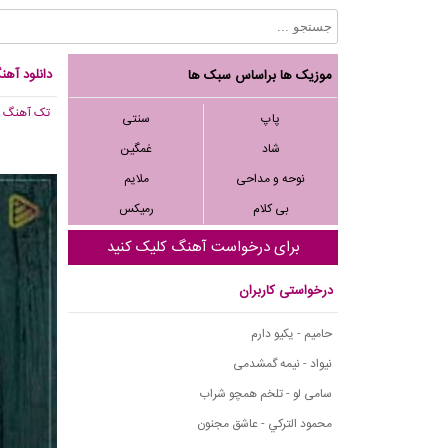
دانلود آه
موزیک ها براساس سبک ها
تک آهنگ
, 340
پاپ
سنتی
شاد
غمگین
نوحه و مداحی
ملایم
بی کلام
رمیکس
برای درخواست آهنگ کلیک کنید
درخواستی کاربران
حامیم - یکیو دارم
نیواد - نیمه گمشدمی
سامی لو - تلخم همچو شراب
محمود التركي - عاشق مجنون