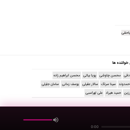
یاحقی
 خواننده ها
دقی
محسن چاوشی
پویا بیاتی
محسن ابراهیم زاده
حمدوند
سینا سرلک
سالار عقیلی
یوسف زمانی
سامان جلیلی
رزین
حمید هیراد
علی لهراسبی
0:00