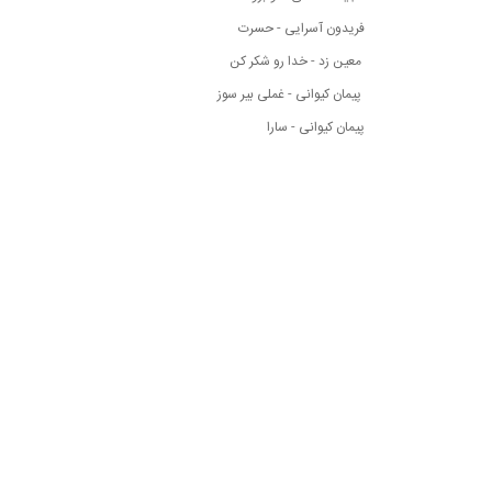
فریدون آسرایی - حسرت
معین زد - خدا رو شکر کن
پیمان کیوانی - غملی بیر سوز
پیمان کیوانی - سارا