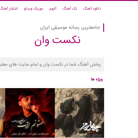
دانلود آهنگ
تک آهنگ
آلبوم
موزیک ویدئو
انتشار آهنگ
جامعترین رسانه موسیقی ایران
نکست وان
پخش آهنگ شما در نکست وان و تمام سایت های معتبر
ویژه ها