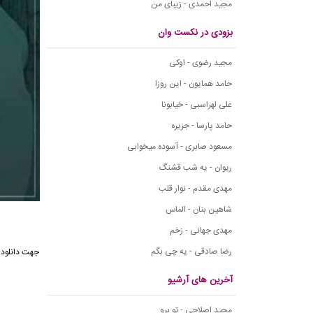
مجید احمدی - زیبای من
بزودی در نکست وان
مجید رضوی - اوکی
حامد همایون - این روزا
علی لهراسبی - خیابونا
حامد پارسا - جزیره
مسعود صابری - آسوده میخوابی
ریوان - یه شب قشنگ
مهدی مقدم - نوار قلب
شاهین بنان - الماس
مهدی جهانی - زخم
رضا صادقی - یه چی بگم
جهت دانلود
آخرین های آرشیو
مجید اصلاحی - تو برو