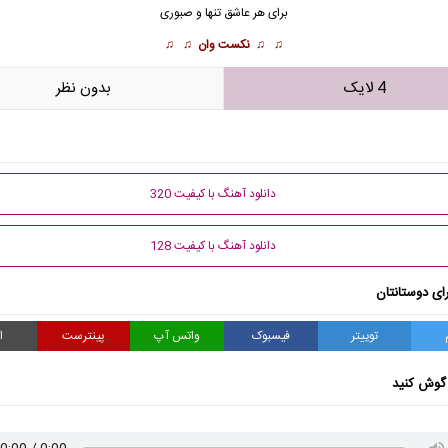
برای هر عاشق تنها و صبوری
♫ ♫
نکست وان
♫ ♫
4 لایک
بدون نظر
دانلود آهنگ با کیفیت 320
دانلود آهنگ با کیفیت 128
ای دوستانتان
توییتر
فیسبوک
واتس آپ
پینترست
ا
گوش کنید