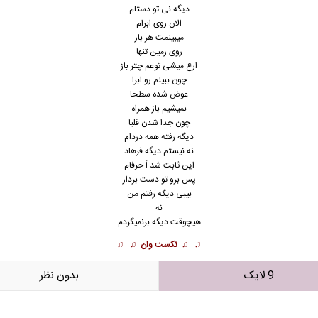
دیگه نی تو دستام
الان روی ابرام
میبینمت هر بار
روی زمین تنها
ارع میشی توعم چتر باز
چون ببینم رو ابرا
عوض شده سطحا
نمیشیم باز همراه
چون جدا شدن قلبا
دیگه رفته همه دردام
نه نیستم دیگه فرهاد
این ثابت شد اَ حرفام
پس برو تو دست بردار
بیبی دیگه رفتم من
نه
هیچوقت دیگه برنمیگردم
♫ ♫
نکست وان
♫ ♫
9 لایک
بدون نظر