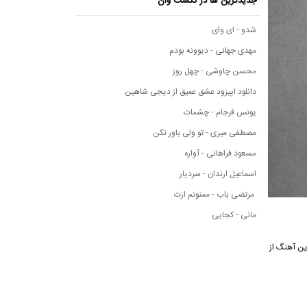
جدیدترین ها در نکست وان
شدو - ای وای
مهدی جهانی - دیوونه بودم
محسن چاوشی - چهل روز
دانلود اپیزود عشق عمیق از دیجی شاهین
یونس فرجام - چشمات
مصطفی میری - تو ولی باور نکن
مسعود فراهانی - آواره
اسماعیل ارندان - سردیار
مرتضی باب - ممنونم ازت
مانی - کجایی
 کیفیت ۱۲۸ و ۳۲۰ و مشاهده متن این آهنگ از