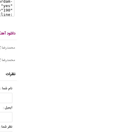
دانلود آهن
محمدرضا FRZ به همراهی Blue Sun - بر نمیگردم
محمدرضا FRZ و هاشم احمدی - بدون من
نظرات
نام شما :
ایمیل :
نظر شما: