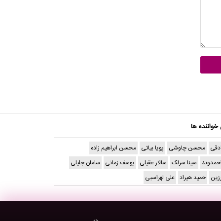
 خواننده ها
دقی
محسن چاوشی
پویا بیاتی
محسن ابراهیم زاده
حمدوند
سینا سرلک
سالار عقیلی
یوسف زمانی
سامان جلیلی
رزین
حمید هیراد
علی لهراسبی