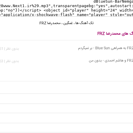
تک آهنگ ها
،
غمگین
،
محمدرضا FRZ
گ های محمدرضا FRZ
بدون نظر | 2,151 بازدید
بدون نظر | 1,563 بازدید