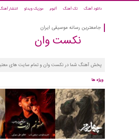
دانلود آهنگ
تک آهنگ
آلبوم
موزیک ویدئو
انتشار آهنگ
جامعترین رسانه موسیقی ایران
نکست وان
پخش آهنگ شما در نکست وان و تمام سایت های معتبر
ویژه ها