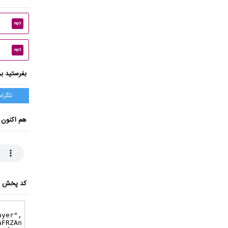
mp3
mp3
بفرستید بر
تلگرام
هم اکنون 
کد پخش ای