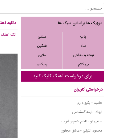
دانلود آهنگ محمدرضا FRZ به
موزیک ها براساس سبک ها
تک آهنگ
, 151
پاپ
سنتی
شاد
غمگین
نوحه و مداحی
ملایم
بی کلام
رمیکس
برای درخواست آهنگ کلیک کنید
درخواستی کاربران
حامیم - یکیو دارم
نیواد - نیمه گمشدمی
سامی لو - تلخم همچو شراب
محمود التركي - عاشق مجنون