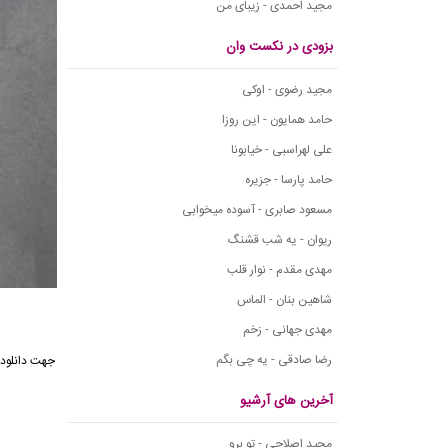
مجید احمدی - زیبای من
بزودی در نکست وان
مجید رضوی - اوکی
حامد همایون - این روزا
علی لهراسبی - خیابونا
حامد پارسا - جزیره
مسعود صابری - آسوده میخوابی
ریوان - یه شب قشنگ
مهدی مقدم - نوار قلب
شاهین بنان - الماس
مهدی جهانی - زخم
رضا صادقی - یه چی بگم
آخرین های آرشیو
مجید اصلاحی - تو برو