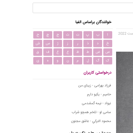
خوانندگان براساس الفبا
ا
ب
پ
ت
ث
ج
چ
ح
خ
د
ذ
ر
ز
ژ
س
ش
ص
ض
ط
ظ
ع
غ
ف
ق
ک
گ
ل
م
ن
و
ه
ی
درخواستی کاربران
فرزاد بهرامی - زیبای من
حامیم - یکیو دارم
نیواد - نیمه گمشدمی
سامی لو - تلخم همچو شراب
محمود التركي - عاشق مجنون