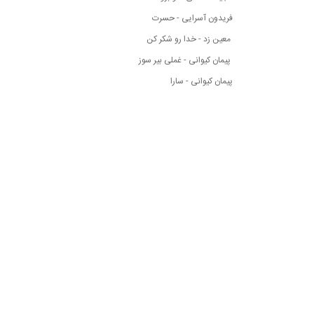
فریدون آسرایی - حسرت
معین زد - خدا رو شکر کن
پیمان کیوانی - غملی بیر سوز
پیمان کیوانی - سارا