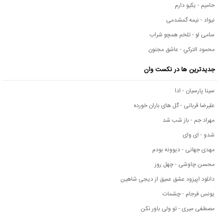
حامیم - یکیو دارم
نیواد - نیمه گمشدمی
سامی لو - تلخم همچو شراب
محمود التركي - عاشق مجنون
جدیدترین ها در نکست وان
سینا پارسیان - ادا
علیرضا قربانی - گل های باران خورده
مهراد جم - باز شب شد
شدو - ای وای
مهدی جهانی - دیوونه بودم
محسن چاوشی - چهل روز
دانلود اپیزود عشق عمیق از دیجی شاهین
یونس فرجام - چشمات
مصطفی میری - تو ولی باور نکن