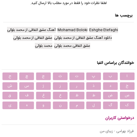
لطفا نظرات خود را فقط در مورد مطلب بالا ارسال کنید.
برچسب ها
Eshghe Etefaghi
Mohamad Boloki
آهنگ عشق اتفاقی از محمد بلوکی
دانلود آهنگ عشق اتفاقی از محمد بلوکی
عشق اتفاقی از محمد بلوکی
عشق اتفاقی محمد بلوکی
محمد بلوکی
خوانندگان براساس الفبا
ا
ب
پ
ت
ث
ج
چ
ح
خ
د
ذ
ر
ز
ژ
س
ش
ص
ض
ط
ظ
ع
غ
ف
ق
ک
گ
ل
م
ن
و
ه
ی
درخواستی کاربران
فرزاد بهرامی - زیبای من