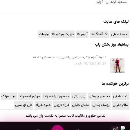
مسعود فراهانی - آواره
لینک های سایت
صفحه اصلی
تک آهنگ ها
آلبوم ها
موزیک ویدئو ها
تبلیغات
پیشنهاد روز بخش پاپ
دانلود آلبوم جدید مرتضی پاشایی با نام اسمش عشقه
24 نظر | 19,108 بازدید
برترین خواننده ها
رضا صادقی
محسن چاوشی
پویا بیاتی
محسن ابراهیم زاده
مهدی احمدوند
سینا سرلک
سالار عقیلی
یوسف زمانی
سامان جلیلی
فرزاد فرزین
حمید هیراد
علی لهراسبی
تمامی حقوق و مالکیت قالب متعلق به
نکست وان
می باشد.