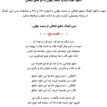
دانلود آهنگ جدید
محمد بلوکی با نام عشق اتفاقی
جهت دانلود آهنگ عشق اتفاقی از محمد بلوکی با کیفیت ۱۲۸ و ۳۲۰ و مشاهده متن این آهنگ
از رسانه موسیقی نکست وان به ادامه مطلب مراجعه نمائید …
متن آهنگ عشق اتفاقی از محمد بلوکی :
♫ ♫
نکست وان
♫ ♫
من میگردم دور تو ، دور تو در دونه ام
دوست دارم چال گونه هات و خنده هات دیوونه ام
میخوام اون چشمای نازت پیش چشمام وا بشن
جات توی قلب منه میخوام تورو هرجوری من
شهر غوغایی به پا شد تو شدی همراه من
قد و بالات و بگردم ، بگردم خوش قد و بالای من
اتفاقی ، دیدم روی ماه تو این خود عشق
قلب من توسینه لرزید اره این خود عشق
اتفاقی ، دیدم روی ماه تو این خود عشق
قلب من توسینه لرزید آره این خود عشق
کل دنیام شده نگاهت ، دنیام و نگیر ازم
قربون اون خنده هات که آب میکنه قند توی دلم