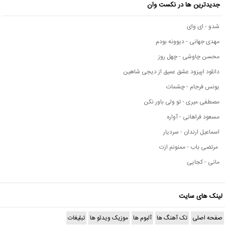
جدیدترین ها در نکست وان
شدو - ای وای
مهدی جهانی - دیوونه بودم
محسن چاوشی - چهل روز
دانلود اپیزود عشق عمیق از دیجی شاهین
یونس فرجام - چشمات
مصطفی میری - تو ولی باور نکن
مسعود فراهانی - آواره
اسماعیل ارندان - سردیار
مرتضی باب - ممنونم ازت
مانی - کجایی
لینک های سایت
صفحه اصلی
تک آهنگ ها
آلبوم ها
موزیک ویدئو ها
تبلیغات