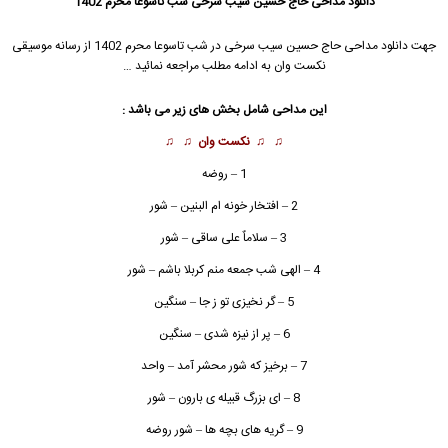
دانلود مداحی حاج حسین سیب سرخی شب تاسوعا محرم 1402
جهت دانلود مداحی
حاج حسین سیب سرخی
در شب تاسوعا محرم 1402 از رسانه موسیقی
نکست وان به ادامه مطلب مراجعه نمائید …
این مداحی شامل بخش های زیر می باشد :
♫ ♫
نکست وان
♫ ♫
1 – روضه
2 – افتخار خونه ام البنین – شور
3 – سلاماٌ علی ساقی – شور
4 – الهی شب جمعه منم کربلا باشم – شور
5 – گر نخیزی تو ز جا – سنگین
6 – پر از نیزه شدی – سنگین
7 – برخیز که شور محشر آمد – واحد
8 – ای بزرگ قبیله ی بارون – شور
9 – گریه های بچه ها – شور روضه