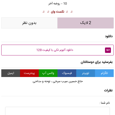
10 – روضه آخر
♫ ♫
نکست وان
♫ ♫
2 لایک
بدون نظر
دانلود
دانلود آلبوم تکی با کیفیت 128
mp3
بفرستید برای دوستانتان
تلگرام
توییتر
فیسبوک
واتس آپ
پینترست
ایمیل
حاج حسین سیب سرخی
،
نوحه و مداحی
نظرات
نام شما :