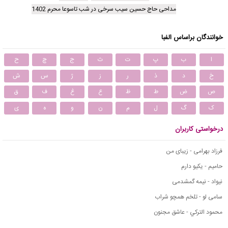
مداحی حاج حسین سیب سرخی در شب تاسوعا محرم 1402
خوانندگان براساس الفبا
ا
ب
پ
ت
ث
ج
چ
ح
خ
د
ذ
ر
ز
ژ
س
ش
ص
ض
ط
ظ
ع
غ
ف
ق
ک
گ
ل
م
ن
و
ه
ی
درخواستی کاربران
فرزاد بهرامی - زیبای من
حامیم - یکیو دارم
نیواد - نیمه گمشدمی
سامی لو - تلخم همچو شراب
محمود التركي - عاشق مجنون