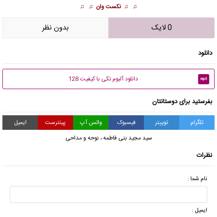
♫ ♫
نکست وان
♫ ♫
0 لایک
بدون نظر
دانلود
دانلود آلبوم تکی با کیفیت 128
mp3
بفرستید برای دوستانتان
تلگرام
توییتر
فیسبوک
واتس آپ
پینترست
ایمیل
سید مجید بنی فاطمه
،
نوحه و مداحی
نظرات
نام شما :
ایمیل :