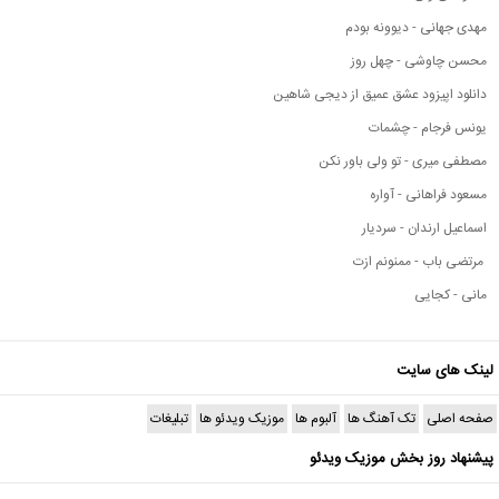
مهدی جهانی - دیوونه بودم
محسن چاوشی - چهل روز
دانلود اپیزود عشق عمیق از دیجی شاهین
یونس فرجام - چشمات
مصطفی میری - تو ولی باور نکن
مسعود فراهانی - آواره
اسماعیل ارندان - سردیار
مرتضی باب - ممنونم ازت
مانی - کجایی
لینک های سایت
صفحه اصلی
تک آهنگ ها
آلبوم ها
موزیک ویدئو ها
تبلیغات
پیشنهاد روز بخش موزیک ویدئو