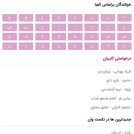
خوانندگان براساس الفبا
ا
ب
پ
ت
ث
ج
چ
ح
خ
د
ذ
ر
ز
ژ
س
ش
ص
ض
ط
ظ
ع
غ
ف
ق
ک
گ
ل
م
ن
و
ه
ی
درخواستی کاربران
فرزاد بهرامی - زیبای من
حامیم - یکیو دارم
نیواد - نیمه گمشدمی
سامی لو - تلخم همچو شراب
محمود التركي - عاشق مجنون
جدیدترین ها در نکست وان
شدو - ای وای