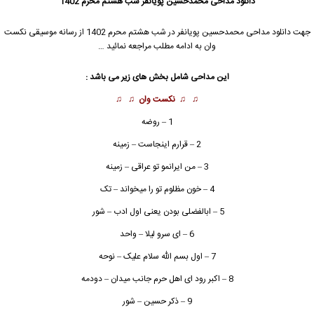
دانلود مداحی
محمدحسین پویانفر
شب هشتم محرم 1402
جهت دانلود مداحی
محمدحسین پویانفر
در شب هشتم محرم 1402 از رسانه موسیقی نکست
وان به ادامه مطلب مراجعه نمائید …
این مداحی شامل بخش های زیر می باشد :
♫ ♫
نکست وان
♫ ♫
1 – روضه
2 – قرارم اینجاست – زمینه
3 – من ایرانمو تو عراقی – زمینه
4 – خون مظلوم تو را میخواند – تک
5 – ابالفضلی بودن یعنی اول ادب – شور
6 – ای سرو لیلا – واحد
7 – اول بسم الله سلام علیک – نوحه
8 – اکبر رود ای اهل حرم جانب میدان – دودمه
9 – ذکر حسین – شور