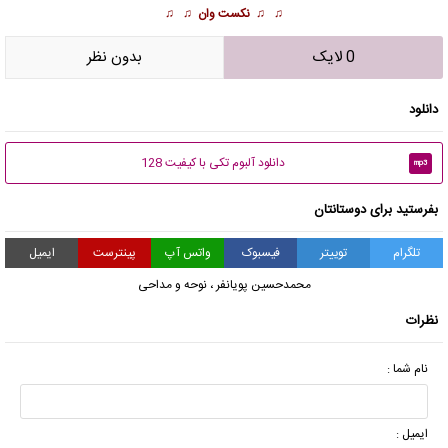
♫ ♫
نکست وان
♫ ♫
0 لایک
بدون نظر
دانلود
دانلود آلبوم تکی با کیفیت 128
mp3
بفرستید برای دوستانتان
تلگرام
توییتر
فیسبوک
واتس آپ
پینترست
ایمیل
محمدحسین پویانفر
،
نوحه و مداحی
نظرات
نام شما :
ایمیل :