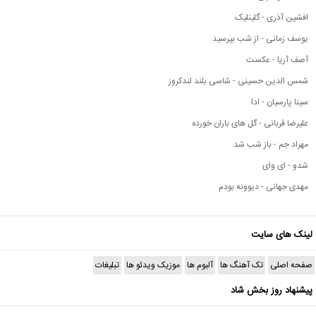
افشین آذری - گلینلیک
یوسف زمانی - از شب بپرسید
آصف آریا - عکست
شمس الدین حسینی - شاسی بلند لندکروز
سینا پارسیان - ادا
علیرضا قربانی - گل های باران خورده
مهراد جم - باز شب شد
شدو - ای وای
مهدی جهانی - دیوونه بودم
لینک های سایت
صفحه اصلی
تک آهنگ ها
آلبوم ها
موزیک ویدئو ها
تبلیغات
پیشنهاد روز بخش شاد