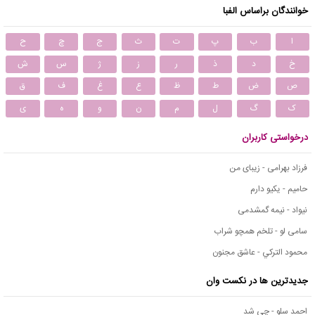
خوانندگان براساس الفبا
ا
ب
پ
ت
ث
ج
چ
ح
خ
د
ذ
ر
ز
ژ
س
ش
ص
ض
ط
ظ
ع
غ
ف
ق
ک
گ
ل
م
ن
و
ه
ی
درخواستی کاربران
فرزاد بهرامی - زیبای من
حامیم - یکیو دارم
نیواد - نیمه گمشدمی
سامی لو - تلخم همچو شراب
محمود التركي - عاشق مجنون
جدیدترین ها در نکست وان
احمد سلو - چی شد