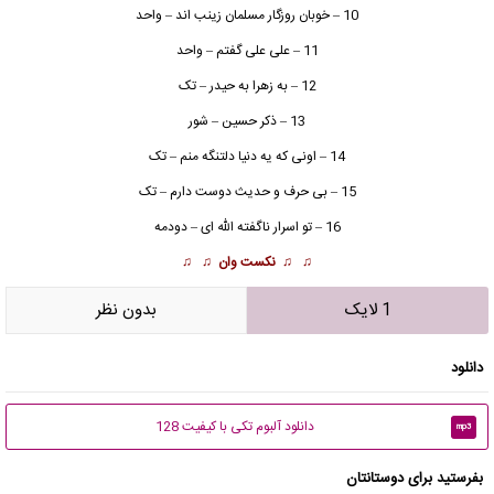
10 – خوبان روزگار مسلمان زینب اند – واحد
11 – علی علی گفتم – واحد
12 – به زهرا به حیدر – تک
13 – ذکر حسین – شور
14 – اونی که یه دنیا دلتنگه منم – تک
15 – بی حرف و حدیث دوست دارم – تک
16 – تو اسرار ناگفته الله ای – دودمه
♫ ♫
نکست وان
♫ ♫
1 لایک
بدون نظر
دانلود
دانلود آلبوم تکی با کیفیت 128
mp3
بفرستید برای دوستانتان