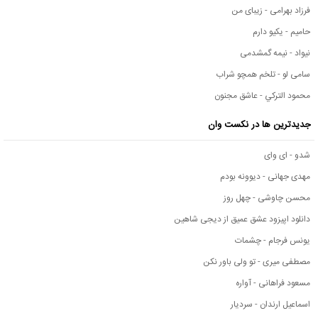
فرزاد بهرامی - زیبای من
حامیم - یکیو دارم
نیواد - نیمه گمشدمی
سامی لو - تلخم همچو شراب
محمود التركي - عاشق مجنون
جدیدترین ها در نکست وان
شدو - ای وای
مهدی جهانی - دیوونه بودم
محسن چاوشی - چهل روز
دانلود اپیزود عشق عمیق از دیجی شاهین
یونس فرجام - چشمات
مصطفی میری - تو ولی باور نکن
مسعود فراهانی - آواره
اسماعیل ارندان - سردیار