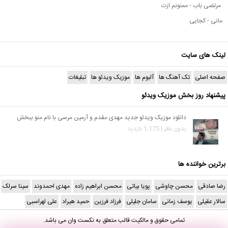
مرتضی باب - ممنونم ازت
مانی - کجایی
لینک های سایت
صفحه اصلی
تک آهنگ ها
آلبوم ها
موزیک ویدئو ها
تبلیغات
پیشنهاد روز بخش موزیک ویدئو
دانلود موزیک ویدئو جدید مهدی مقدم و آرمین مرسی با نام منو ببخش
بدون نظر | 1,175 بازدید
برترین خواننده ها
رضا صادقی
محسن چاوشی
پویا بیاتی
محسن ابراهیم زاده
مهدی احمدوند
سینا سرلک
سالار عقیلی
یوسف زمانی
سامان جلیلی
فرزاد فرزین
حمید هیراد
علی لهراسبی
تمامی حقوق و مالکیت قالب متعلق به
نکست وان
می باشد.