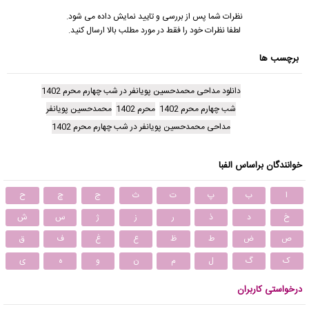
نظرات شما پس از بررسی و تایید نمایش داده می شود.
لطفا نظرات خود را فقط در مورد مطلب بالا ارسال کنید.
برچسب ها
دانلود مداحی محمدحسین پویانفر در شب چهارم محرم 1402
شب چهارم محرم 1402
محرم 1402
محمدحسین پویانفر
مداحی محمدحسین پویانفر در شب چهارم محرم 1402
خوانندگان براساس الفبا
ا
ب
پ
ت
ث
ج
چ
ح
خ
د
ذ
ر
ز
ژ
س
ش
ص
ض
ط
ظ
ع
غ
ف
ق
ک
گ
ل
م
ن
و
ه
ی
درخواستی کاربران