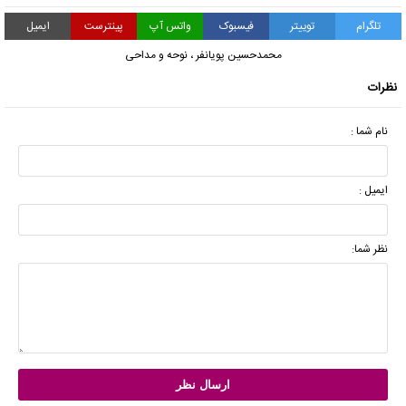
تلگرام
توییتر
فیسبوک
واتس آپ
پینترست
ایمیل
محمدحسین پویانفر
،
نوحه و مداحی
نظرات
نام شما :
ایمیل :
نظر شما: