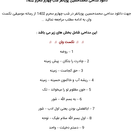
دانلود مداحی
محمدحسین پویانفر
شب چهارم محرم 1402
جهت دانلود مداحی
محمدحسین پویانفر
در شب چهارم محرم 1402 از رسانه موسیقی نکست
وان به ادامه مطلب مراجعه نمائید …
این مداحی شامل بخش های زیر می باشد :
♫ ♫
نکست وان
♫ ♫
1 – روضه
2 – چادرت را بتکان – پیش زمینه
3 – حق کجاست – زمینه
4 – ریشه آب و خاکمون حسینه – زمینه
5 – خون مظلوم تو را میخواند – تک
6 – به بسم الله – شور
7 – ابالفضلی بودن یعنی اول ادب – شور
8 – اول بسم الله سلام علیک – نوحه
9 – دستم دخیلت – واحد