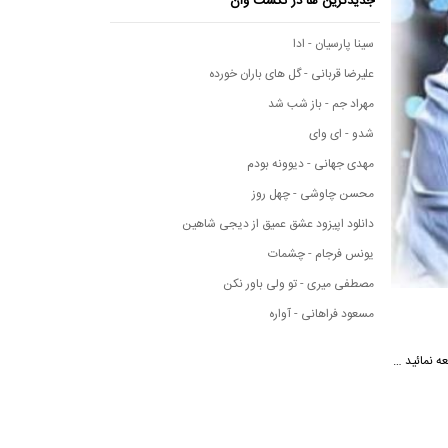
جدیدترین ها در نکست وان
سینا پارسیان - ادا
علیرضا قربانی - گل های باران خورده
مهراد جم - باز شب شد
شدو - ای وای
مهدی جهانی - دیوونه بودم
محسن چاوشی - چهل روز
دانلود اپیزود عشق عمیق از دیجی شاهین
یونس فرجام - چشمات
مصطفی میری - تو ولی باور نکن
مسعود فراهانی - آواره