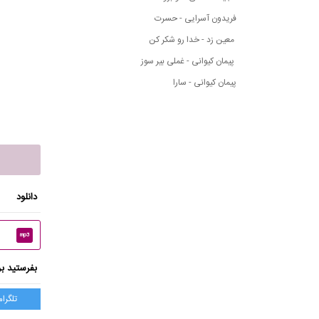
فریدون آسرایی - حسرت
معین زد - خدا رو شکر کن
پیمان کیوانی - غملی بیر سوز
پیمان کیوانی - سارا
دانلود
mp3
بفرستید بر
تلگرام