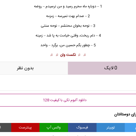
1 – دوباره ماه محرم رسید و من نرسیدم – روضه
2 – صدام بهت نمیرسه – زمزمه
3 – نوحه بخوان محتشم – نوحه سنتی
4 – دلم ریخت، وقتی خیامت به پا شد – زمینه
5 – چطور بگم حسین من، برگرد – واحد
♫ ♫
نکست وان
♫ ♫
0 لایک
بدون نظر
دانلود آلبوم تکی با کیفیت 128
ای دوستانتان
توییتر
فیسبوک
واتس آپ
پینترست
ا