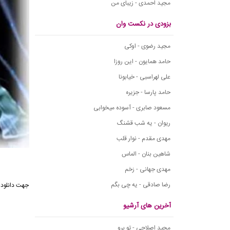
مجید احمدی - زیبای من
بزودی در نکست وان
مجید رضوی - اوکی
حامد همایون - این روزا
علی لهراسبی - خیابونا
حامد پارسا - جزیره
مسعود صابری - آسوده میخوابی
ریوان - یه شب قشنگ
مهدی مقدم - نوار قلب
شاهین بنان - الماس
مهدی جهانی - زخم
رضا صادقی - یه چی بگم
جهت دانلود
آخرین های آرشیو
مجید اصلاحی - تو برو