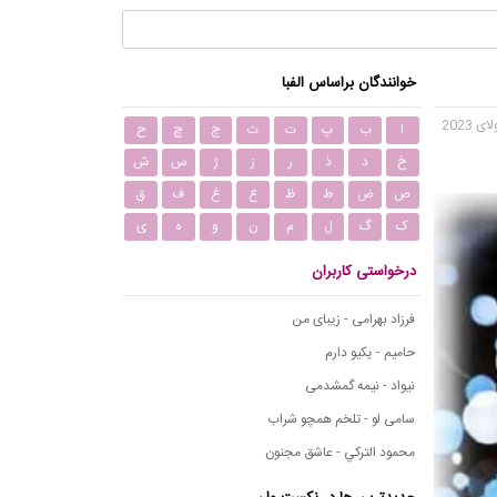
خوانندگان براساس الفبا
ا
ب
پ
ت
ث
ج
چ
ح
خ
د
ذ
ر
ز
ژ
س
ش
ص
ض
ط
ظ
ع
غ
ف
ق
ک
گ
ل
م
ن
و
ه
ی
درخواستی کاربران
فرزاد بهرامی - زیبای من
حامیم - یکیو دارم
نیواد - نیمه گمشدمی
سامی لو - تلخم همچو شراب
محمود التركي - عاشق مجنون