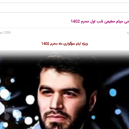
حی میثم مطیعی شب اول محرم 1402
20th جولای 2023
ویژه ایام سوگواری ماه محرم 1402