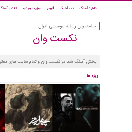
دانلود آهنگ
تک آهنگ
آلبوم
موزیک ویدئو
انتشار آهنگ
جامعترین رسانه موسیقی ایران
نکست وان
پخش آهنگ شما در نکست وان و تمام سایت های معتبر
ویژه ها