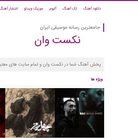
دانلود آهنگ
تک آهنگ
آلبوم
موزیک ویدئو
انتشار آهنگ
جامعترین رسانه موسیقی ایران
نکست وان
پخش آهنگ شما در نکست وان و تمام سایت های معتبر
ویژه ها