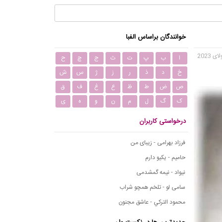
خوانندگان براساس الفبا
ا
ب
پ
ت
ث
ج
چ
ح
خ
د
ذ
ر
ز
ژ
س
ش
ص
ض
ط
ظ
ع
غ
ف
ق
ک
گ
ل
م
ن
و
ه
ی
درخواستی کاربران
فرزاد بهرامی - زیبای من
حامیم - یکیو دارم
نیواد - نیمه گمشدمی
سامی لو - تلخم همچو شراب
محمود التركي - عاشق مجنون