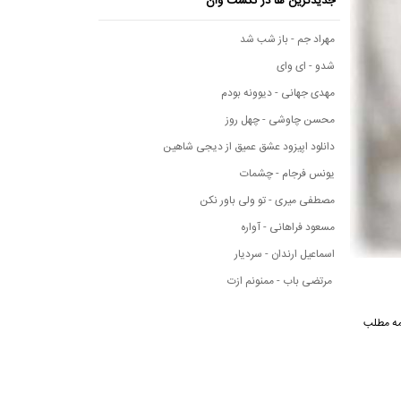
جدیدترین ها در نکست وان
مهراد جم - باز شب شد
شدو - ای وای
مهدی جهانی - دیوونه بودم
محسن چاوشی - چهل روز
دانلود اپیزود عشق عمیق از دیجی شاهین
یونس فرجام - چشمات
مصطفی میری - تو ولی باور نکن
مسعود فراهانی - آواره
اسماعیل ارندان - سردیار
مرتضی باب - ممنونم ازت
ه ادامه مطلب