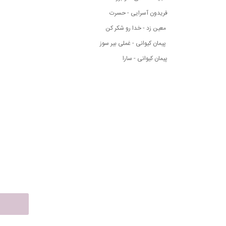
فریدون آسرایی - حسرت
معین زد - خدا رو شکر کن
پیمان کیوانی - غملی بیر سوز
پیمان کیوانی - سارا