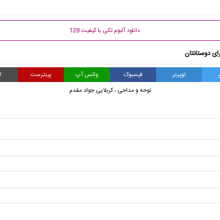
دانلود آلبوم تکی با کیفیت 128
ای دوستانتان
توییتر
فیسبوک
واتس آپ
پینترست
ا
نوحه و مداحی
،
کربلایی جواد مقدم