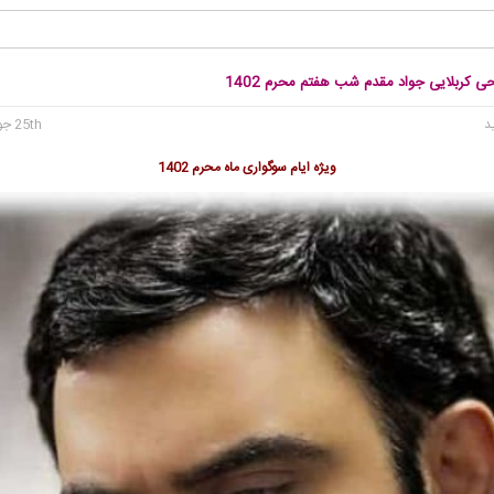
حی کربلایی جواد مقدم شب هفتم محرم 1402
25th جولای 2023
ویژه ایام سوگواری ماه محرم 1402