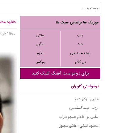
دانلود مدا
موزیک ها براساس سبک ها
, 186 بازدید
پاپ
سنتی
شاد
غمگین
نوحه و مداحی
ملایم
بی کلام
رمیکس
برای درخواست آهنگ کلیک کنید
درخواستی کاربران
حامیم - یکیو دارم
نیواد - نیمه گمشدمی
سامی لو - تلخم همچو شراب
محمود التركي - عاشق مجنون