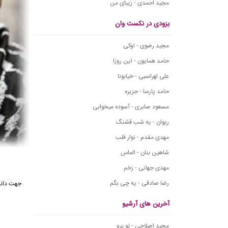
مجید احمدی - زیبای من
بزودی در نکست وان
مجید رضوی - اوکی
حامد همایون - این روزا
علی لهراسبی - خیابونا
حامد پارسا - جزیره
مسعود صابری - آسوده میخوابی
ریوان - یه شب قشنگ
مهدی مقدم - نوار قلب
شاهین بنان - الماس
مهدی جهانی - زخم
رضا صادقی - یه چی بگم
جهت دانل
آخرین های آرشیو
مجید اصلاحی - تو برو