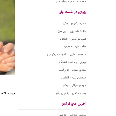
مجید احمدی - زیبای من
بزودی در نکست وان
مجید رضوی - اوکی
حامد همایون - این روزا
علی لهراسبی - خیابونا
حامد پارسا - جزیره
مسعود صابری - آسوده میخوابی
ریوان - یه شب قشنگ
مهدی مقدم - نوار قلب
شاهین بنان - الماس
مهدی جهانی - زخم
رضا صادقی - یه چی بگم
جهت دانلود 
آخرین های آرشیو
مجید اصلاحی - تو برو