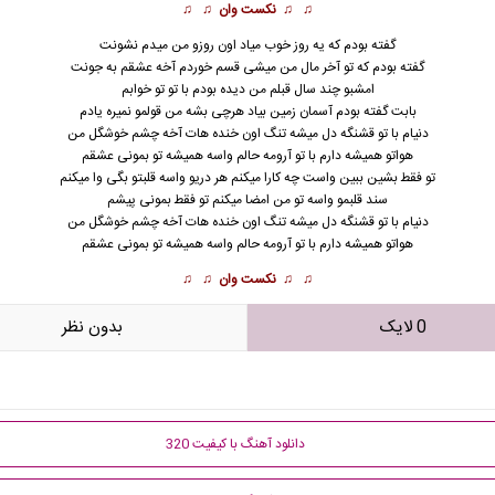
♫ ♫
نکست وان
♫ ♫
ﮔﻔﺘﻪ ﺑﻮدم ﻛﻪ ﻳﻪ روز ﺧﻮب ﻣﻴﺎد اون روزو ﻣﻦ ﻣﻴﺪم ﻧﺸﻮﻧﺖ
ﮔﻔﺘﻪ ﺑﻮدم ﻛﻪ ﺗﻮ آﺧﺮ ﻣﺎل ﻣﻦ ﻣﻴﺸﻰ ﻗﺴﻢ ﺧﻮردم آﺧﻪ ﻋﺸﻘﻢ ﺑﻪ ﺟﻮﻧﺖ
اﻣﺸﺒﻮ ﭼﻨﺪ ﺳﺎل ﻗﺒﻠﻢ ﻣﻦ دﻳﺪه ﺑﻮدم ﺑﺎ ﺗﻮ ﺗﻮ ﺧﻮاﺑﻢ
ﺑﺎﺑﺖ ﮔﻔﺘﻪ ﺑﻮدم آﺳﻤﺎن زﻣﻴﻦ ﺑﻴﺎد ﻫﺮﭼﻰ ﺑﺸﻪ ﻣﻦ ﻗﻮﻟﻤﻮ ﻧﻤﻴﺮه ﻳﺎدم
دﻧﻴﺎم ﺑﺎ ﺗﻮ ﻗﺸﻨﮕﻪ دل ﻣﻴﺸﻪ ﺗﻨﮓ اون ﺧﻨﺪه ﻫﺎت آﺧﻪ ﭼﺸﻢ ﺧﻮﺷﮕﻞ ﻣﻦ
ﻫﻮاﺗﻮ ﻫﻤﻴﺸﻪ دارم ﺑﺎ ﺗﻮ آروﻣﻪ ﺣﺎﻟﻢ واﺳﻪ ﻫﻤﻴﺸﻪ ﺗﻮ ﺑﻤﻮﻧﻰ ﻋﺸﻘﻢ
ﺗﻮ ﻓﻘﻄ ﺑﺸﻴﻦ ﺑﺒﻴﻦ واﺳﺖ ﭼﻪ ﻛﺎرا ﻣﻴﻜﻨﻢ ﻫﺮ درﻳﻮ واﺳﻪ ﻗﻠﺒﺘﻮ ﺑﮕﻰ وا ﻣﻴﻜﻨﻢ
ﺳﻨﺪ ﻗﻠﺒﻤﻮ واﺳﻪ ﺗﻮ ﻣﻦ اﻣﻀﺎ ﻣﻴﻜﻨﻢ ﺗﻮ ﻓﻘﻄ ﺑﻤﻮﻧﻰ ﭘﻴﺸﻢ
دﻧﻴﺎم ﺑﺎ ﺗﻮ ﻗﺸﻨﮕﻪ دل ﻣﻴﺸﻪ ﺗﻨﮓ اون ﺧﻨﺪه ﻫﺎت آﺧﻪ ﭼﺸﻢ ﺧﻮﺷﮕﻞ ﻣﻦ
ﻫﻮاﺗﻮ ﻫﻤﻴﺸﻪ دارم ﺑﺎ ﺗﻮ آروﻣﻪ ﺣﺎﻟﻢ واﺳﻪ ﻫﻤﻴﺸﻪ ﺗﻮ ﺑﻤﻮﻧﻰ ﻋﺸﻘﻢ
♫ ♫
نکست وان
♫ ♫
0 لایک
بدون نظر
دانلود آهنگ با کیفیت 320