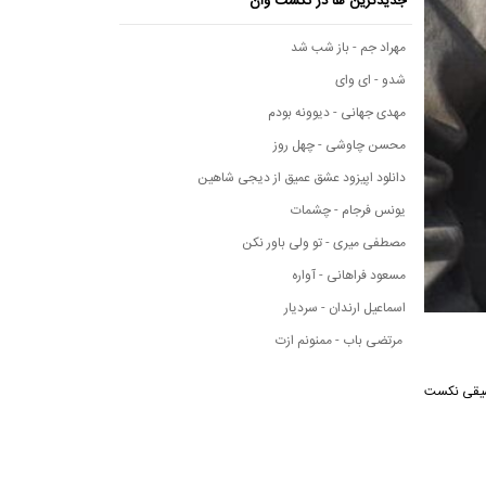
جدیدترین ها در نکست وان
مهراد جم - باز شب شد
شدو - ای وای
مهدی جهانی - دیوونه بودم
محسن چاوشی - چهل روز
دانلود اپیزود عشق عمیق از دیجی شاهین
یونس فرجام - چشمات
مصطفی میری - تو ولی باور نکن
مسعود فراهانی - آواره
اسماعیل ارندان - سردیار
مرتضی باب - ممنونم ازت
نه موسیقی نکست