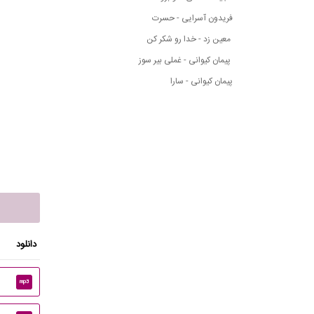
فریدون آسرایی - حسرت
معین زد - خدا رو شکر کن
پیمان کیوانی - غملی بیر سوز
پیمان کیوانی - سارا
دانلود
mp3