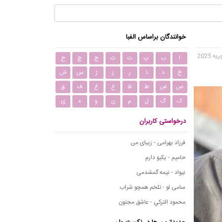
خوانندگان براساس الفبا
ا
ب
پ
ت
ث
ج
چ
ح
خ
د
ذ
ر
ز
ژ
س
ش
ص
ض
ط
ظ
ع
غ
ف
ق
ک
گ
ل
م
ن
و
ه
ی
درخواستی کاربران
فرزاد بهرامی - زیبای من
حامیم - یکیو دارم
نیواد - نیمه گمشدمی
سامی لو - تلخم همچو شراب
محمود التركي - عاشق مجنون