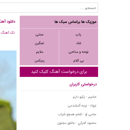
دانلود آه
موزیک ها براساس سبک ها
تک آهنگ
, 650
پاپ
سنتی
شاد
غمگین
نوحه و مداحی
ملایم
بی کلام
رمیکس
برای درخواست آهنگ کلیک کنید
درخواستی کاربران
حامیم - یکیو دارم
نیواد - نیمه گمشدمی
سامی لو - تلخم همچو شراب
محمود التركي - عاشق مجنون