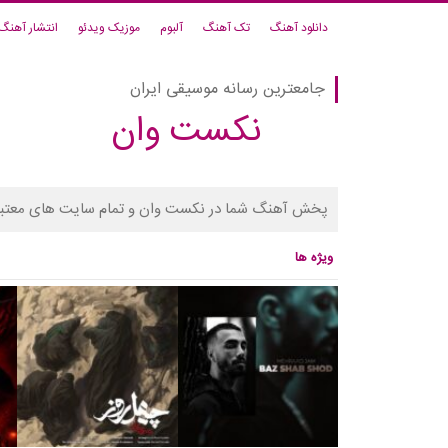
دانلود آهنگ
تک آهنگ
آلبوم
موزیک ویدئو
انتشار آهنگ
جامعترین رسانه موسیقی ایران
نکست وان
پخش آهنگ شما در نکست وان و تمام سایت های معتبر
ویژه ها