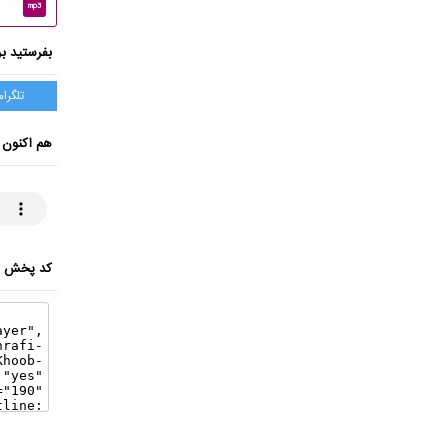
mp3
بفرستید بر
تلگرام
هم اکنون 
کد پخش ای