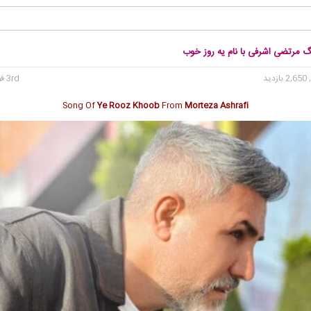
نگ مرتضی اشرفی با نام یه روز خوب
2, بازدید
3rd فوریه 2025
Song Of
Ye Rooz Khoob
From
Morteza Ashrafi