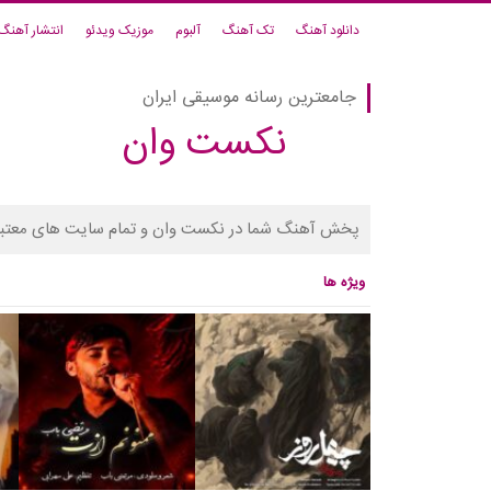
دانلود آهنگ
تک آهنگ
آلبوم
موزیک ویدئو
انتشار آهنگ
جامعترین رسانه موسیقی ایران
نکست وان
پخش آهنگ شما در نکست وان و تمام سایت های معتبر
ویژه ها