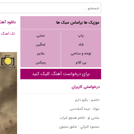
دانلود آهن
موزیک ها براساس سبک ها
تک آهنگ
, 211
پاپ
سنتی
شاد
غمگین
نوحه و مداحی
ملایم
بی کلام
رمیکس
برای درخواست آهنگ کلیک کنید
درخواستی کاربران
حامیم - یکیو دارم
نیواد - نیمه گمشدمی
سامی لو - تلخم همچو شراب
محمود التركي - عاشق مجنون