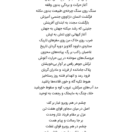
آغاز حرکت و بردگیِ بدون وقفه
سنگ روی سنگ چرخه‌ی طبیعت بدون مکثه
فرگشت انسان دژاووی جنسیِ آمیزش
بازگشت مجدد به ابتدای آفرینش
جنینی که رشد میکنه جهش به جهش
آغاز کیهانی توی تنش به تپش
ضرب روی خاک مرز روی مغزهای تاریک
ستاره‌ی داوود گلاویز دوره گردان تاریخ
غاصبان راکب بر رگ پیاده‌های محزون
عروسک‌های سوخته در پی حرارت آغوش
ترکش جوهر رقص بر آوارِ بی‌خویشان
پلاک جامانده از فرزند و مادران گریان
فرود رعد و انهدام فتنه روز رستاخیز
هبوط تکیه گاه و خون قلاده‌ها پاشید
مد آب‌های سرکش، غروب کوه و سقوط خورشید
خلاء چنگ به مایملک و رجعت به توحید
چشم در هم روبرو غبار بر کف
اصل در میان مجاور قوای هفت تن
عزل بر مقام فریاد نثار وحدت
بر جا رسالت و پیام همت
چشم در هم روبرو قوای غفلت