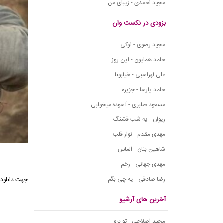
مجید احمدی - زیبای من
بزودی در نکست وان
مجید رضوی - اوکی
حامد همایون - این روزا
علی لهراسبی - خیابونا
حامد پارسا - جزیره
مسعود صابری - آسوده میخوابی
ریوان - یه شب قشنگ
مهدی مقدم - نوار قلب
شاهین بنان - الماس
مهدی جهانی - زخم
رضا صادقی - یه چی بگم
آخرین های آرشیو
مجید اصلاحی - تو برو