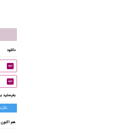
دانلود
mp3
mp3
بفرستید بر
تلگرام
هم اکنون 