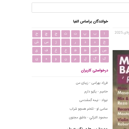
خوانندگان براساس الفبا
ا
ب
پ
ت
ث
ج
چ
ح
خ
د
ذ
ر
ز
ژ
س
ش
ص
ض
ط
ظ
ع
غ
ف
ق
ک
گ
ل
م
ن
و
ه
ی
درخواستی کاربران
فرزاد بهرامی - زیبای من
حامیم - یکیو دارم
نیواد - نیمه گمشدمی
سامی لو - تلخم همچو شراب
محمود التركي - عاشق مجنون