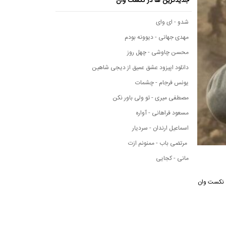
جدیدترین ها در نکست وان
شدو - ای وای
مهدی جهانی - دیوونه بودم
محسن چاوشی - چهل روز
دانلود اپیزود عشق عمیق از دیجی شاهین
یونس فرجام - چشمات
مصطفی میری - تو ولی باور نکن
مسعود فراهانی - آواره
اسماعیل ارندان - سردیار
مرتضی باب - ممنونم ازت
مانی - کجایی
رسانه موسیقی نکست وان