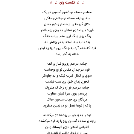
♫ ♫
نکست وان
♫ ♫
مقامم حفظه تو ذهن آسمون تاریک
بند پوتینم سفته تو جاده‌ی خاکی
مثال گریختن از حصار و دور باطل
فریاد بی‌صدای نقاش به روی بوم فاخر
رنگ روی زنگ این منم ارباب جنگ
بند تا به بند استعاره در چالش‌اند
فردا که حتم آرد به چنگ این دریا یه ارض
خطه به آخر رسد
چشم در هم روبرو غبار بر کف
قوم در جدال مقابل نوای وحشت
سوق بر کمال ضرب نیک و بد جلوه‌گر
تحول زمان خلق برپاست قیامت
چشم در هم فواره ز خاک متروک
پرده‌در روی سر آشیان مغلوب
مردگان رو، حیات مدفون خاک
پاک ز غوغا فصل نو در زمین مطرود
کوه را به زنجیر بر رودها دژ میکشند
پایه بر سقف آسمان روز را به قید میکشند
انقباض اذهان توی انبساط زمان
پس از انفجار عظیمِ اتفاق جهان