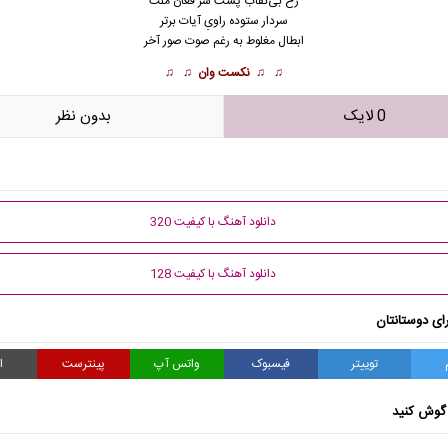
رخ بی‌نقاب پشت سر فغان ملت
سردار ستوده راویِ آیات برتر
ابطال مغلوط به رغم صوت صور آخر
♫ ♫
نکست وان
♫ ♫
0 لایک
بدون نظر
دانلود آهنگ با کیفیت 320
دانلود آهنگ با کیفیت 128
ای دوستانتان
توییتر
فیسبوک
واتس آپ
پینترست
ا
گوش کنید