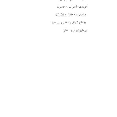
فریدون آسرایی - حسرت
معین زد - خدا رو شکر کن
پیمان کیوانی - غملی بیر سوز
پیمان کیوانی - سارا