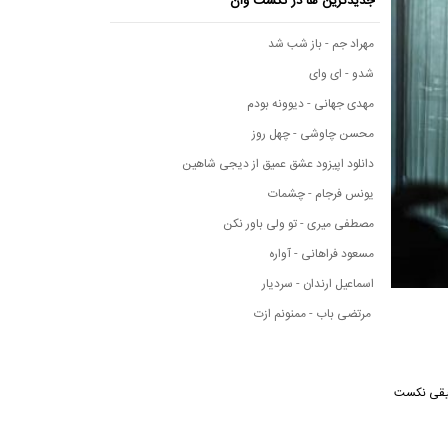
جدیدترین ها در نکست وان
مهراد جم - باز شب شد
شدو - ای وای
مهدی جهانی - دیوونه بودم
محسن چاوشی - چهل روز
دانلود اپیزود عشق عمیق از دیجی شاهین
یونس فرجام - چشمات
مصطفی میری - تو ولی باور نکن
مسعود فراهانی - آواره
اسماعیل ارندان - سردیار
مرتضی باب - ممنونم ازت
ه موسیقی نکست