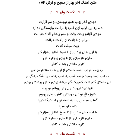
متن آهنگ آخر بهار از
مسیح
و
آرش AP
:
♫ ♫
نکست وان
♫ ♫
دیدی آخر بهاره هنوز نیومدی تو سر قرارت
دلم یه بی قراره اون قلب با مرامت وابستگی نداره
دیدی قولتو یادت رفت و منم پاهام افتاد دنبالت
نمیام تو خوابت تو راحت خیالت
بهت میشه ثابت
با این حال بیدار باز تا صبح شالیزار هزار کار
داری ناز میای باز تا بیای بیجار کاش
کاری داشتی باهام کاش
لب بومم غروب اومد خستم از این همه منتظر موندن
به لب اومد رسید جونم شب به شب بنده من اشک به گونم
دل ما مثل گنجشک کوچیک گم میشه زودی کاش پیشش بودی
تنها نبود این دل بی تو پروانم تو پیله
هنوز داغ تو دل من تنور کاش بودی پهلوم
گفتی میسازی با یه لقمه نون اما دیگه دیره
دلم داره میره
با این حال بیدار باز تا صبح شالیزار هزار کار
داری ناز میای باز تا بیای بیجار کاش
کاری داشتی باهام کاش
♫ ♫
نکست وان
♫ ♫