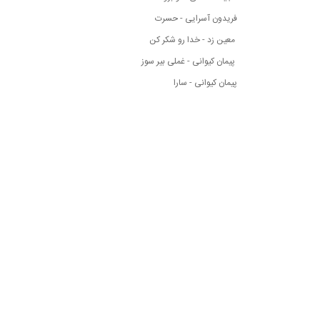
فریدون آسرایی - حسرت
معین زد - خدا رو شکر کن
پیمان کیوانی - غملی بیر سوز
پیمان کیوانی - سارا