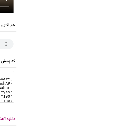
هم اکنون 
کد پخش ای
دانلود آه