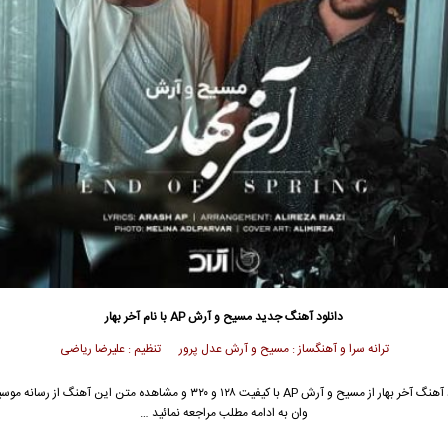
دانلود آهنگ جدید
مسیح
و
آرش AP
با نام آخر بهار
ترانه سرا و آهنگساز : مسیح و آرش عدل پرور تنظیم : علیرضا ریاضی
آهنگ آخر بهار از
مسیح
و
آرش AP
با کیفیت ۱۲۸ و ۳۲۰ و مشاهده متن این آهنگ از رسان
وان به ادامه مطلب مراجعه نمائید …