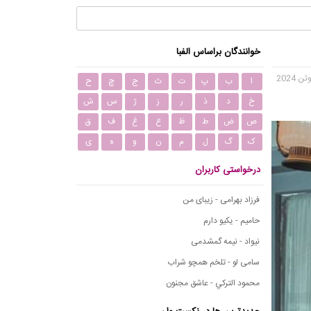
خوانندگان براساس الفبا
ا
ب
پ
ت
ث
ج
چ
ح
خ
د
ذ
ر
ز
ژ
س
ش
ص
ض
ط
ظ
ع
غ
ف
ق
ک
گ
ل
م
ن
و
ه
ی
درخواستی کاربران
فرزاد بهرامی - زیبای من
حامیم - یکیو دارم
نیواد - نیمه گمشدمی
سامی لو - تلخم همچو شراب
محمود التركي - عاشق مجنون