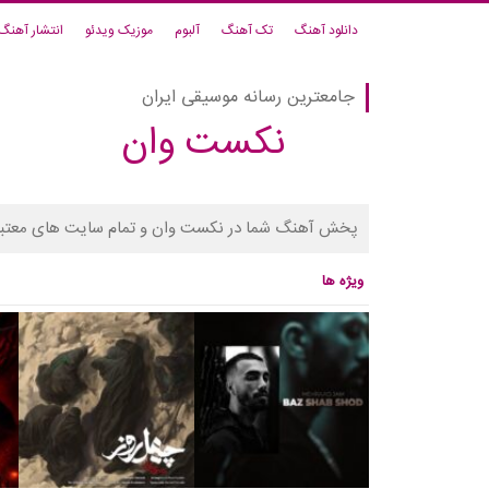
دانلود آهنگ
تک آهنگ
آلبوم
موزیک ویدئو
انتشار آهنگ
جامعترین رسانه موسیقی ایران
نکست وان
پخش آهنگ شما در نکست وان و تمام سایت های معتبر
ویژه ها