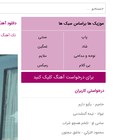
دانلود آهنگ مسی
موزیک ها براساس سبک ها
تک آهنگ
, 928
پاپ
سنتی
شاد
غمگین
نوحه و مداحی
ملایم
بی کلام
رمیکس
برای درخواست آهنگ کلیک کنید
درخواستی کاربران
حامیم - یکیو دارم
نیواد - نیمه گمشدمی
سامی لو - تلخم همچو شراب
محمود التركي - عاشق مجنون