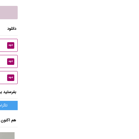
دانلود
mp3
mp3
mp4
بفرستید بر
تلگرام
هم اکنون ب