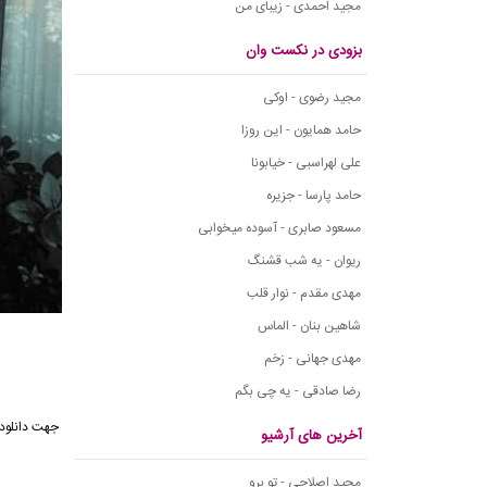
مجید احمدی - زیبای من
بزودی در نکست وان
مجید رضوی - اوکی
حامد همایون - این روزا
علی لهراسبی - خیابونا
حامد پارسا - جزیره
مسعود صابری - آسوده میخوابی
ریوان - یه شب قشنگ
مهدی مقدم - نوار قلب
شاهین بنان - الماس
مهدی جهانی - زخم
رضا صادقی - یه چی بگم
جهت دانلود 
آخرین های آرشیو
مجید اصلاحی - تو برو