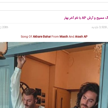
ح و آرش AP با نام آخر بهار
3, بازدید
20th ژوئن 2024
Song Of
Akhare Bahar
From
Masih
And
Arash AP