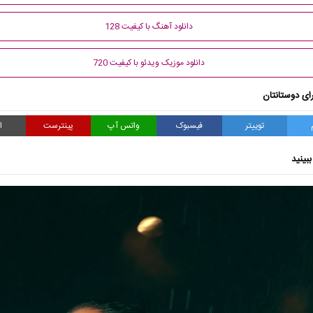
دانلود آهنگ با کیفیت 128
دانلود موزیک ویدئو با کیفیت 720
ای دوستانتان
توییتر
فیسبوک
واتس آپ
پینترست
ا
بینید