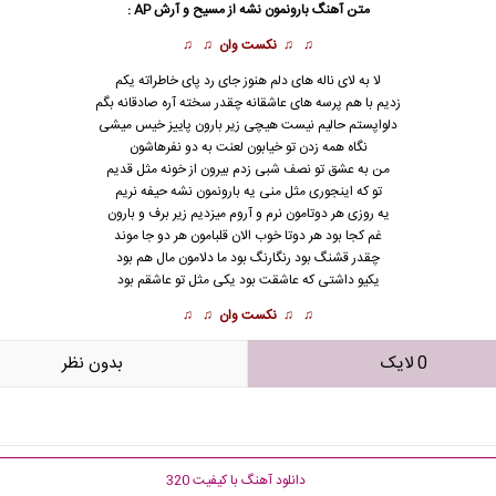
متن آهنگ بارونمون نشه از مسیح و آرش AP :
♫ ♫
نکست وان
♫ ♫
لا به لای ناله های دلم هنوز جای رد پای خاطراته یکم
زدیم با هم پرسه های عاشقانه چقدر سخته آره صادقانه بگم
دلواپستم حالیم نیست هیچی زیر بارون پاییز خیس میشی
نگاه همه زدن تو خیابون لعنت به دو نفرهاشون
من به عشق تو نصف شبی زدم بیرون از خونه مثل قدیم
تو که اینجوری مثل منی یه بارونمون نشه حیفه نریم
یه روزی هر دوتامون نرم و آروم میزدیم زیر برف و بارون
غم کجا بود هر دوتا خوب الان قلبامون هر دو جا موند
چقدر قشنگ بود رنگارنگ بود ما دلامون مال هم بود
یکیو داشتی که عاشقت بود یکی مثل تو عاشقم بود
♫ ♫
نکست وان
♫ ♫
0 لایک
بدون نظر
دانلود آهنگ با کیفیت 320