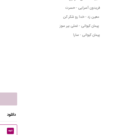
فریدون آسرایی - حسرت
معین زد - خدا رو شکر کن
پیمان کیوانی - غملی بیر سوز
پیمان کیوانی - سارا
دانلود
mp3