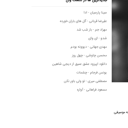
جدیدترین ها در نکست وان
سینا پارسیان - ادا
علیرضا قربانی - گل های باران خورده
مهراد جم - باز شب شد
شدو - ای وای
مهدی جهانی - دیوونه بودم
محسن چاوشی - چهل روز
دانلود اپیزود عشق عمیق از دیجی شاهین
یونس فرجام - چشمات
مصطفی میری - تو ولی باور نکن
مسعود فراهانی - آواره
این آهنگ از رسانه موسیقی