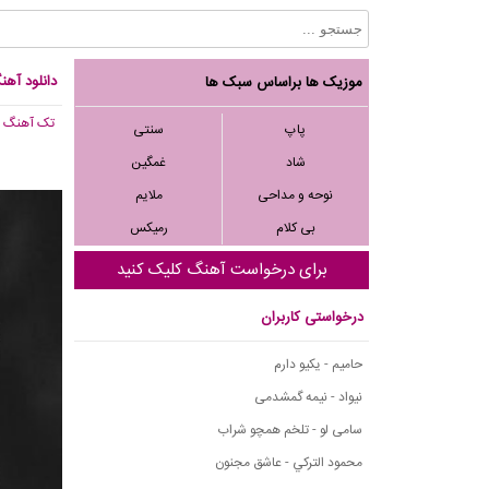
دانلود آهنگ مسیح 
موزیک ها براساس سبک ها
تک آهنگ
, 641
پاپ
سنتی
شاد
غمگین
نوحه و مداحی
ملایم
بی کلام
رمیکس
برای درخواست آهنگ کلیک کنید
درخواستی کاربران
حامیم - یکیو دارم
نیواد - نیمه گمشدمی
سامی لو - تلخم همچو شراب
محمود التركي - عاشق مجنون