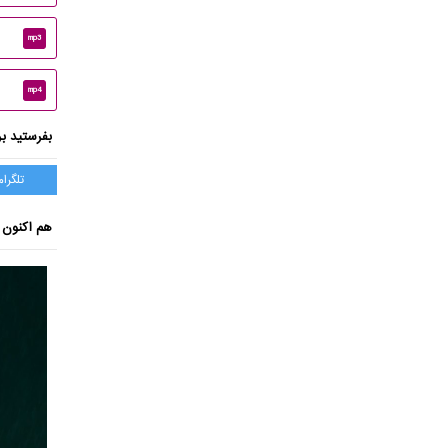
mp3
mp4
بفرستید بر
تلگرام
هم اکنون ب