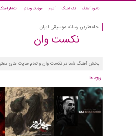
دانلود آهنگ
تک آهنگ
آلبوم
موزیک ویدئو
انتشار آهنگ
جامعترین رسانه موسیقی ایران
نکست وان
پخش آهنگ شما در نکست وان و تمام سایت های معتبر
ویژه ها