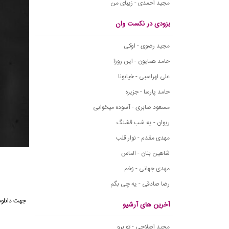
مجید احمدی - زیبای من
بزودی در نکست وان
مجید رضوی - اوکی
حامد همایون - این روزا
علی لهراسبی - خیابونا
حامد پارسا - جزیره
مسعود صابری - آسوده میخوابی
ریوان - یه شب قشنگ
مهدی مقدم - نوار قلب
شاهین بنان - الماس
مهدی جهانی - زخم
رضا صادقی - یه چی بگم
آخرین های آرشیو
مجید اصلاحی - تو برو