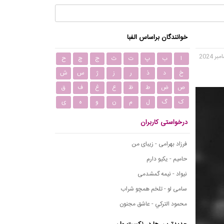
خوانندگان براساس الفبا
ا
ب
پ
ت
ث
ج
چ
ح
خ
د
ذ
ر
ز
ژ
س
ش
ص
ض
ط
ظ
ع
غ
ف
ق
ک
گ
ل
م
ن
و
ه
ی
درخواستی کاربران
فرزاد بهرامی - زیبای من
حامیم - یکیو دارم
نیواد - نیمه گمشدمی
سامی لو - تلخم همچو شراب
محمود التركي - عاشق مجنون