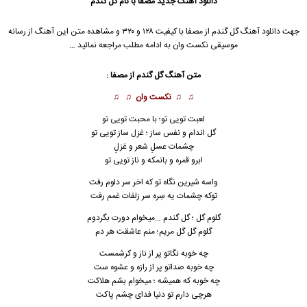
دانلود آهنگ جدید
مصفا با نام گل گندم
جهت دانلود آهنگ گل گندم از مصفا با کیفیت ۱۲۸ و ۳۲۰ و مشاهده متن این آهنگ از رسانه
موسیقی نکست وان به ادامه مطلب مراجعه نمائید …
متن آهنگ گل گندم از مصفا :
♫ ♫
نکست وان
♫ ♫
لعبت تویی تو؛ با محبت تویی تو
گل اندام و نفس ساز ؛ غزل ساز تویی تو
چشمات عسلِ شعر و غزلِ
ابرو قمره و بانمکه و ناز تویی تو
واسه شیرین نگاه تو که اخر سر دلوم رفت
توکه چشمات یه سِره سر زلفات غمم رفت
گلوم گل ؛ گل گندم …میخوام دورت بگردوم
گلوم گل گل مریم؛ منم عاشقت هر دم‌
چه خوبه نگاتو پر از ناز و کرشمست
چه خوبه صداتو پر از رازه و عشوه ست
چه خوبه که همیشه ؛ میخوام بشم هلاکت
هرچی دارم تو دنیا فدای چشم پاکت