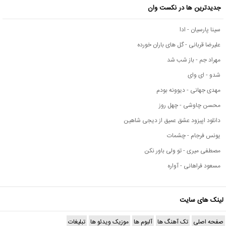
جدیدترین ها در نکست وان
سینا پارسیان - ادا
علیرضا قربانی - گل های باران خورده
مهراد جم - باز شب شد
شدو - ای وای
مهدی جهانی - دیوونه بودم
محسن چاوشی - چهل روز
دانلود اپیزود عشق عمیق از دیجی شاهین
یونس فرجام - چشمات
مصطفی میری - تو ولی باور نکن
مسعود فراهانی - آواره
لینک های سایت
صفحه اصلی
تک آهنگ ها
آلبوم ها
موزیک ویدئو ها
تبلیغات