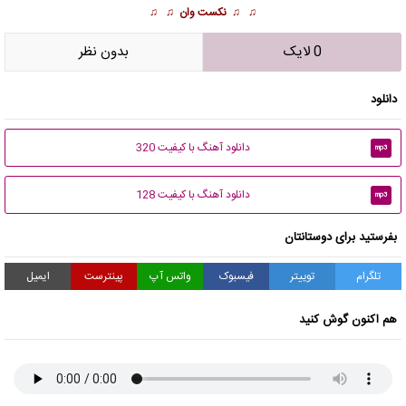
♫ ♫
نکست وان
♫ ♫
0 لایک
بدون نظر
دانلود
دانلود آهنگ با کیفیت 320
mp3
دانلود آهنگ با کیفیت 128
mp3
بفرستید برای دوستانتان
تلگرام
توییتر
فیسبوک
واتس آپ
پینترست
ایمیل
هم اکنون گوش کنید