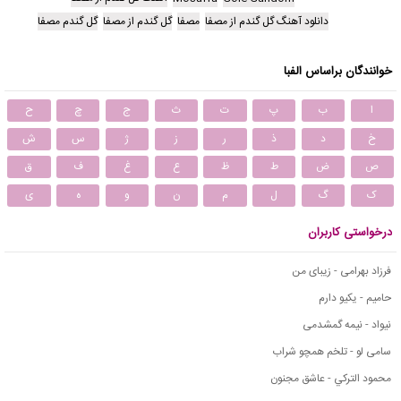
دانلود آهنگ گل گندم از مصفا
مصفا
گل گندم از مصفا
گل گندم مصفا
خوانندگان براساس الفبا
ا
ب
پ
ت
ث
ج
چ
ح
خ
د
ذ
ر
ز
ژ
س
ش
ص
ض
ط
ظ
ع
غ
ف
ق
ک
گ
ل
م
ن
و
ه
ی
درخواستی کاربران
فرزاد بهرامی - زیبای من
حامیم - یکیو دارم
نیواد - نیمه گمشدمی
سامی لو - تلخم همچو شراب
محمود التركي - عاشق مجنون