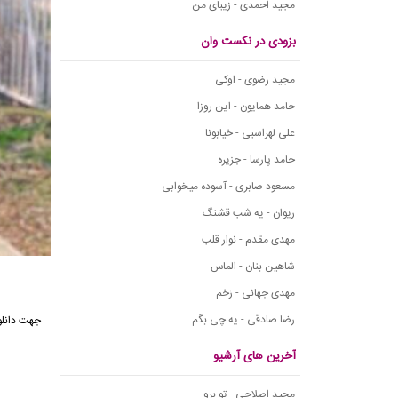
مجید احمدی - زیبای من
بزودی در نکست وان
مجید رضوی - اوکی
حامد همایون - این روزا
علی لهراسبی - خیابونا
حامد پارسا - جزیره
مسعود صابری - آسوده میخوابی
ریوان - یه شب قشنگ
مهدی مقدم - نوار قلب
شاهین بنان - الماس
مهدی جهانی - زخم
رضا صادقی - یه چی بگم
آخرین های آرشیو
مجید اصلاحی - تو برو