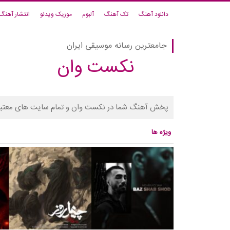
دانلود آهنگ
تک آهنگ
آلبوم
موزیک ویدئو
انتشار آهنگ
جامعترین رسانه موسیقی ایران
نکست وان
پخش آهنگ شما در نکست وان و تمام سایت های معتبر
ویژه ها