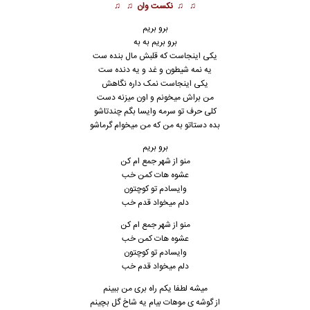
♫ ♫
نکست وان
♫ ♫
برو بریم
برو بریم به به
یکی اینجاست که قلبش مال بنده ست
یه نمه شیطون و غد و یه دنده ست
یکی اینجاست نمک داره نگاهش
من براش میخونم و اون میزنه دست
کلی حرف تو سرمه وایسا بگم چندتاشو
بده دستاتو به من که من میخوام گرماشو
برو بریم
منو از شهر جمع ام کن
عشوه هات کمن خب
وایسادم تو کوچتون
دلم میخواد قدم خب
منو از شهر جمع ام کن
عشوه هات کمن خب
وایسادم تو کوچتون
دلم میخواد قدم خب
میشه لطفا یکم راه بری من ببینم
از گوشه ی موهات بیام یه شاخ گل بچینم