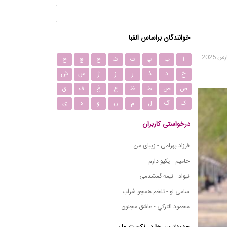
خوانندگان براساس الفبا
ا
ب
پ
ت
ث
ج
چ
ح
خ
د
ذ
ر
ز
ژ
س
ش
ص
ض
ط
ظ
ع
غ
ف
ق
ک
گ
ل
م
ن
و
ه
ی
درخواستی کاربران
فرزاد بهرامی - زیبای من
حامیم - یکیو دارم
نیواد - نیمه گمشدمی
سامی لو - تلخم همچو شراب
محمود التركي - عاشق مجنون