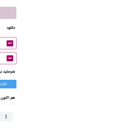
دانلود
mp3
mp3
بفرستید بر
تلگرام
هم اکنون 