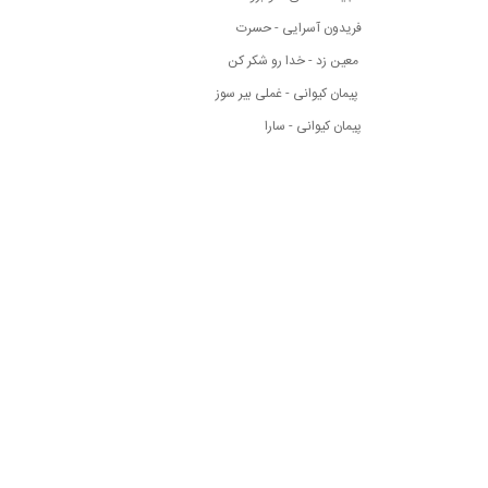
فریدون آسرایی - حسرت
معین زد - خدا رو شکر کن
پیمان کیوانی - غملی بیر سوز
پیمان کیوانی - سارا