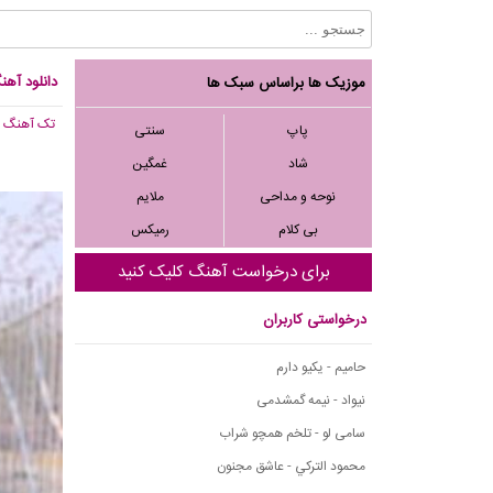
دانلود آهنگ
موزیک ها براساس سبک ها
تک آهنگ
, 759
پاپ
سنتی
شاد
غمگین
نوحه و مداحی
ملایم
بی کلام
رمیکس
برای درخواست آهنگ کلیک کنید
درخواستی کاربران
حامیم - یکیو دارم
نیواد - نیمه گمشدمی
سامی لو - تلخم همچو شراب
محمود التركي - عاشق مجنون