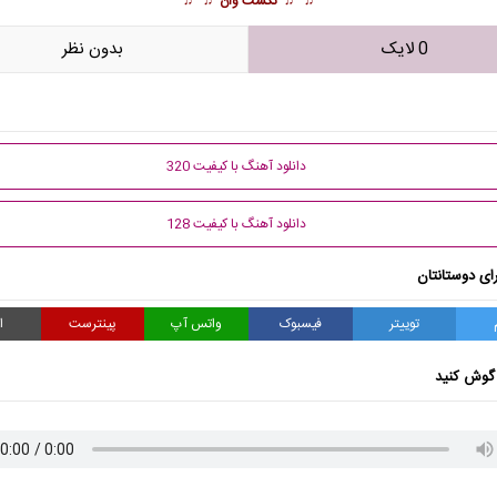
♫ ♫
نکست وان
♫ ♫
0 لایک
بدون نظر
دانلود آهنگ با کیفیت 320
دانلود آهنگ با کیفیت 128
ای دوستانتان
توییتر
فیسبوک
واتس آپ
پینترست
ا
گوش کنید