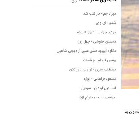
جدیدترین ها در نکست وان
مهراد جم - باز شب شد
شدو - ای وای
مهدی جهانی - دیوونه بودم
محسن چاوشی - چهل روز
دانلود اپیزود عشق عمیق از دیجی شاهین
یونس فرجام - چشمات
مصطفی میری - تو ولی باور نکن
مسعود فراهانی - آواره
اسماعیل ارندان - سردیار
مرتضی باب - ممنونم ازت
سیقی نکست وان به