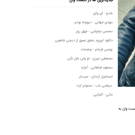
جدیدترین ها در نکست وان
شدو - ای وای
مهدی جهانی - دیوونه بودم
محسن چاوشی - چهل روز
دانلود اپیزود عشق عمیق از دیجی شاهین
یونس فرجام - چشمات
مصطفی میری - تو ولی باور نکن
مسعود فراهانی - آواره
اسماعیل ارندان - سردیار
مرتضی باب - ممنونم ازت
مانی - کجایی
ه موسیقی نکست وان به