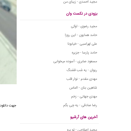
مجید احمدی - زیبای من
بزودی در نکست وان
مجید رضوی - اوکی
حامد همایون - این روزا
علی لهراسبی - خیابونا
حامد پارسا - جزیره
مسعود صابری - آسوده میخوابی
ریوان - یه شب قشنگ
مهدی مقدم - نوار قلب
شاهین بنان - الماس
مهدی جهانی - زخم
رضا صادقی - یه چی بگم
آخرین های آرشیو
مجید اصلاحی - تو برو