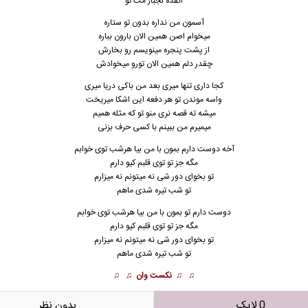
انقده لجباز مث تو
آسمون من نداره بدون تو ستاره
میخوام اصن همین الان بارون بباره
از پشت پنجره مینویسم رو بخارش
چقدر دلم همین الان تورو میخوادش
کجا داری تنها میری بعد من باکی دریا میری
واسه موندن تو هر دفعه این اشکا میریخت
میشه ته قصه نری منو تو که مثله همیم
میمیرم من ببینم با کسی حرف بزنی
آخه دوست دارم بمون با من بیا هرشب توی خوابم
مگه جز تو توی قلبم کیو دارم
تو بخوای دور شی نه میتونم نه میزارم
تو شب تیره شدی ماهم
دوست دارم تو بمون با من بیا هرشب توی خوابم
مگه جز تو توی قلبم کیو دارم
تو بخوای دور شی نه میتونم نه میزارم
تو شب تیره شدی ماهم
♫ ♫
نکست وان
♫ ♫
0 لایک
بدون نظر