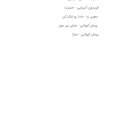
فریدون آسرایی - حسرت
معین زد - خدا رو شکر کن
پیمان کیوانی - غملی بیر سوز
پیمان کیوانی - سارا