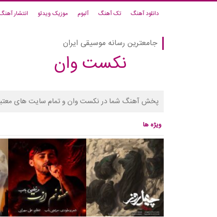
دانلود آهنگ
تک آهنگ
آلبوم
موزیک ویدئو
انتشار آهنگ
جامعترین رسانه موسیقی ایران
نکست وان
پخش آهنگ شما در نکست وان و تمام سایت های معتبر
ویژه ها