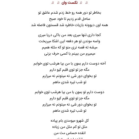
♫ ♫
نکست وان
♫ ♫
بخاطر تو دور همه رو خط زدم شدم عاشق تو
ساحل قدم زدیم تا خود صبح
همه اون دیوونه بازیات خاطره شد قسمتون فاصله شد
کجا داری تنها میری بعد من باکی دریا میری
واسه موندن تو هر دفعه این اشکا میریخت
میشه ته قصه نری منو تو که مثله همیم
میمیرم من ببینم با کسی حرف بزنی
آخه دوست دارم بمون با من بیا هرشب توی خوابم
مگه جز تو توی قلبم کیو دارم
تو بخوای دور شی نه میتونم نه میزارم
تو شب تیره شدی ماهم
دوست دارم تو بمون با من بیا هرشب توی خوابم
مگه جز تو توی قلبم کیو دارم
تو بخوای دور شی نه میتونم نه میزارم
تو شب تیره شدی ماهم
کل شهرو میومدی بام پیاده
مثل تو کم مثل من زیاده
انقده حساس مث من