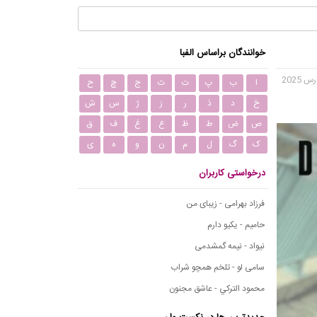
خوانندگان براساس الفبا
ا
ب
پ
ت
ث
ج
چ
ح
خ
د
ذ
ر
ز
ژ
س
ش
ص
ض
ط
ظ
ع
غ
ف
ق
ک
گ
ل
م
ن
و
ه
ی
درخواستی کاربران
فرزاد بهرامی - زیبای من
حامیم - یکیو دارم
نیواد - نیمه گمشدمی
سامی لو - تلخم همچو شراب
محمود التركي - عاشق مجنون