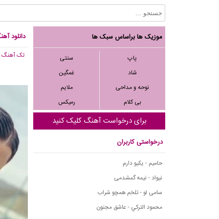
دانلود آهن
موزیک ها براساس سبک ها
تک آهنگ
, 141
پاپ
سنتی
شاد
غمگین
نوحه و مداحی
ملایم
بی کلام
رمیکس
برای درخواست آهنگ کلیک کنید
درخواستی کاربران
حامیم - یکیو دارم
نیواد - نیمه گمشدمی
سامی لو - تلخم همچو شراب
محمود التركي - عاشق مجنون