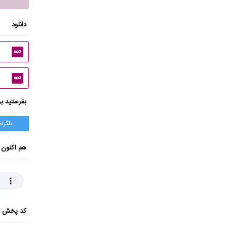
دانلود
mp3
mp3
بفرستید بر
تلگرام
هم اکنون 
کد پخش ای