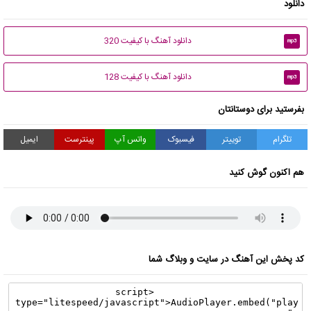
دانلود
دانلود آهنگ با کیفیت 320
mp3
دانلود آهنگ با کیفیت 128
mp3
بفرستید برای دوستانتان
تلگرام
توییتر
فیسبوک
واتس آپ
پینترست
ایمیل
هم اکنون گوش کنید
کد پخش این آهنگ در سایت و وبلاگ شما