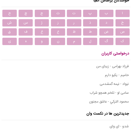
خوانندگان براساس الفبا
ا
ب
پ
ت
ث
ج
چ
ح
خ
د
ذ
ر
ز
ژ
س
ش
ص
ض
ط
ظ
ع
غ
ف
ق
ک
گ
ل
م
ن
و
ه
ی
درخواستی کاربران
فرزاد بهرامی - زیبای من
حامیم - یکیو دارم
نیواد - نیمه گمشدمی
سامی لو - تلخم همچو شراب
محمود التركي - عاشق مجنون
جدیدترین ها در نکست وان
شدو - ای وای