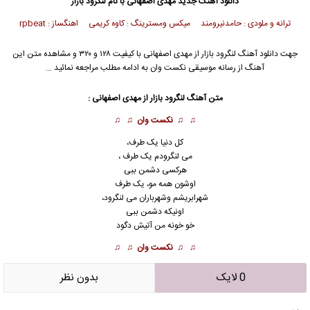
دانلود آهنگ جدید
مهدی اصفهانی با نام لنگرود بازار
ترانه و ملودی : حامدنیرومند میکس ومسترینگ : کاوه کریمی اهنگساز : rpbeat
جهت دانلود آهنگ لنگرود بازار از مهدی اصفهانی با کیفیت ۱۲۸ و ۳۲۰ و مشاهده متن این
آهنگ از رسانه موسیقی نکست وان به ادامه مطلب مراجعه نمائید …
متن آهنگ لنگرود بازار از مهدی اصفهانی :
♫ ♫
نکست وان
♫ ♫
کل دنیا یک طرف،
می لنگرودم یک طرف ،
هرکسی دشمن ببی
اوشون همه مو، یک طرف
شهرابریشم وشهرباران می لنگرود،
اونیکه دشمن ببی
خو خونه من آتیش دگود
♫ ♫
نکست وان
♫ ♫
0 لایک
بدون نظر