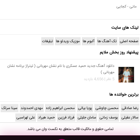
مانی - کجایی
لینک های سایت
صفحه اصلی
تک آهنگ ها
آلبوم ها
موزیک ویدئو ها
تبلیغات
پیشنهاد روز بخش ملایم
دانلود آهنگ جدید حمید عسکری با نام نشان مهربانی ( تیتراژ برنامه نشان
مهربانی )
5 نظر | 4,656 بازدید
برترین خواننده ها
رضا صادقی
محسن چاوشی
پویا بیاتی
محسن ابراهیم زاده
مهدی احمدوند
سینا سرلک
سالار عقیلی
یوسف زمانی
سامان جلیلی
فرزاد فرزین
حمید هیراد
علی لهراسبی
تمامی حقوق و مالکیت قالب متعلق به
نکست وان
می باشد.