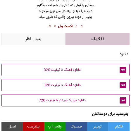
موندی پا قولی که دادی تو همیشه مونگارم
دارم حرف با تو زیاد دل من تورو میخواد
بزنیم از خونه بیرون وقتی که بارون میاد
♫ ♫
نکست وان
♫ ♫
0 لایک
بدون نظر
دانلود
دانلود آهنگ با کیفیت 320
mp3
دانلود آهنگ با کیفیت 128
mp3
دانلود موزیک ویدئو با کیفیت 720
mp4
بفرستید برای دوستانتان
تلگرام
توییتر
فیسبوک
واتس آپ
پینترست
ایمیل