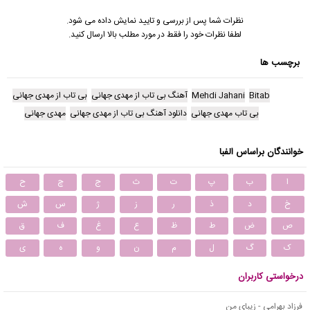
نظرات شما پس از بررسی و تایید نمایش داده می شود.
لطفا نظرات خود را فقط در مورد مطلب بالا ارسال کنید.
برچسب ها
Bitab
Mehdi Jahani
آهنگ بی تاب از مهدی جهانی
بی تاب از مهدی جهانی
بی تاب مهدی جهانی
دانلود آهنگ بی تاب از مهدی جهانی
مهدی جهانی
خوانندگان براساس الفبا
ا
ب
پ
ت
ث
ج
چ
ح
خ
د
ذ
ر
ز
ژ
س
ش
ص
ض
ط
ظ
ع
غ
ف
ق
ک
گ
ل
م
ن
و
ه
ی
درخواستی کاربران
فرزاد بهرامی - زیبای من