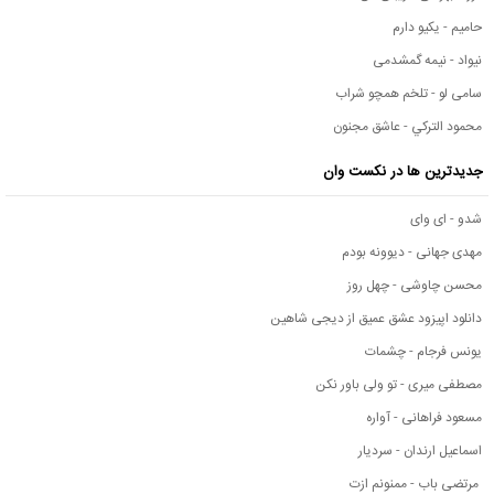
حامیم - یکیو دارم
نیواد - نیمه گمشدمی
سامی لو - تلخم همچو شراب
محمود التركي - عاشق مجنون
جدیدترین ها در نکست وان
شدو - ای وای
مهدی جهانی - دیوونه بودم
محسن چاوشی - چهل روز
دانلود اپیزود عشق عمیق از دیجی شاهین
یونس فرجام - چشمات
مصطفی میری - تو ولی باور نکن
مسعود فراهانی - آواره
اسماعیل ارندان - سردیار
مرتضی باب - ممنونم ازت