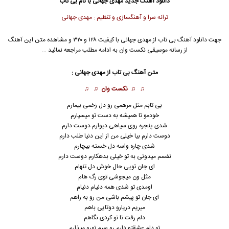
دانلود آهنگ جدید
مهدی جهانی
با نام بی تاب
ترانه سرا و آهنگسازی و تنظیم : مهدی جهانی
جهت دانلود آهنگ بی تاب از
مهدی جهانی
با کیفیت ۱۲۸ و ۳۲۰ و مشاهده متن این آهنگ
از رسانه موسیقی نکست وان به ادامه مطلب مراجعه نمائید …
متن آهنگ بی تاب از
مهدی جهانی
:
♫ ♫
نکست وان
♫ ♫
بی تابم مثل مرهمی رو دل زخمی بیمارم
خودمو تا همیشه به دست تو میسپارم
شدی پنجره روی سیاهی دیوارم دوست دارم
دوست دارم بیا خیلی من از این دنیا طلب دارم
شدی چاره واسه دل خسته بیچارم
نفسم میدونی به تو خیلی بدهکارم دوست دارم
ای جان تویی حال خوش دل تنهام
مثل ون میجوشی توی رگ هام
اومدی تو شدی همه دنیام دنیام
ای جان تو پیشم باشی من رو به راهم
میریم دریارو دوتایی باهم
دلم رفت تا تو کردی نگاهم
تو دلم عشقتو دارم رو سرم تورو میذارم