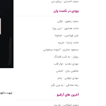
مجید احمدی - زیبای من
بزودی در نکست وان
مجید رضوی - اوکی
حامد همایون - این روزا
علی لهراسبی - خیابونا
حامد پارسا - جزیره
مسعود صابری - آسوده میخوابی
ریوان - یه شب قشنگ
مهدی مقدم - نوار قلب
شاهین بنان - الماس
مهدی جهانی - زخم
رضا صادقی - یه چی بگم
جهت دانلود
آخرین های آرشیو
مجید اصلاحی - تو برو