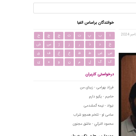
خوانندگان براساس الفبا
ا
ب
پ
ت
ث
ج
چ
ح
خ
د
ذ
ر
ز
ژ
س
ش
ص
ض
ط
ظ
ع
غ
ف
ق
ک
گ
ل
م
ن
و
ه
ی
درخواستی کاربران
فرزاد بهرامی - زیبای من
حامیم - یکیو دارم
نیواد - نیمه گمشدمی
سامی لو - تلخم همچو شراب
محمود التركي - عاشق مجنون