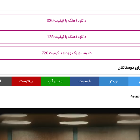
دانلود آهنگ با کیفیت 320
دانلود آهنگ با کیفیت 128
دانلود موزیک ویدئو با کیفیت 720
ای دوستانتان
توییتر
فیسبوک
واتس آپ
پینترست
ا
بینید