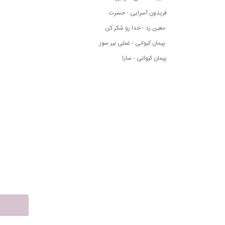
فریدون آسرایی - حسرت
معین زد - خدا رو شکر کن
پیمان کیوانی - غملی بیر سوز
پیمان کیوانی - سارا