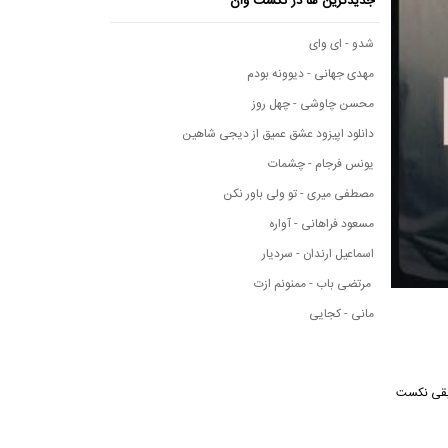
جدیدترین ها در نکست وان
شدو - ای وای
مهدی جهانی - دیوونه بودم
محسن چاوشی - چهل روز
دانلود اپیزود عشق عمیق از دیجی شاهین
یونس فرجام - چشمات
مصطفی میری - تو ولی باور نکن
مسعود فراهانی - آواره
اسماعیل ارندان - سردیار
مرتضی باب - ممنونم ازت
مانی - کجایی
 موسیقی نکست