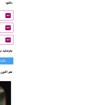
دانلود
mp3
mp3
mp4
بفرستید بر
تلگرام
هم اکنون ب