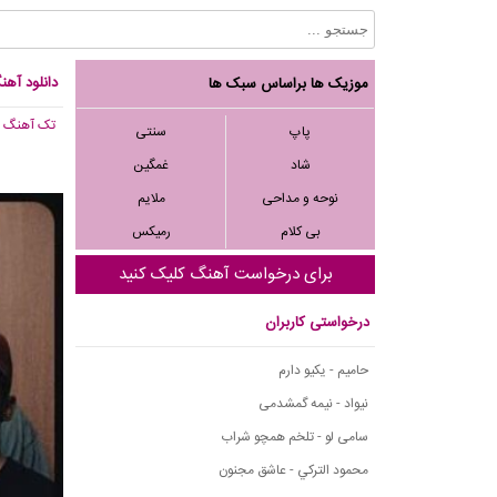
دانلود آهن
موزیک ها براساس سبک ها
تک آهنگ
, 117
پاپ
سنتی
شاد
غمگین
نوحه و مداحی
ملایم
بی کلام
رمیکس
برای درخواست آهنگ کلیک کنید
درخواستی کاربران
حامیم - یکیو دارم
نیواد - نیمه گمشدمی
سامی لو - تلخم همچو شراب
محمود التركي - عاشق مجنون