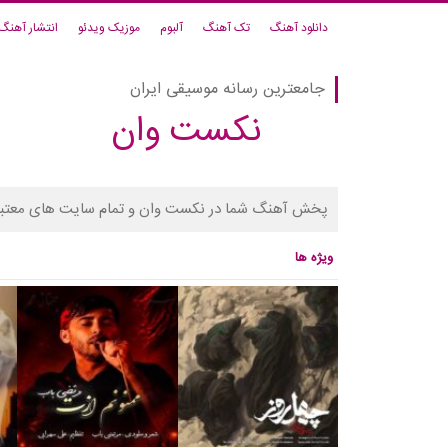
دانلود آهنگ
تک آهنگ
آلبوم
موزیک ویدئو
انتشار آهنگ
جامعترین رسانه موسیقی ایران
نکست وان
پخش آهنگ شما در نکست وان و تمام سایت های معتبر
ویژه ها