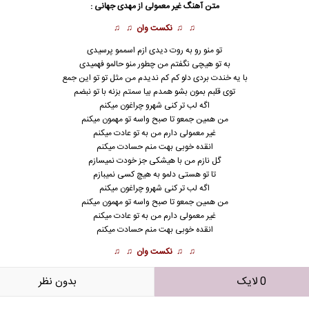
متن آهنگ غیر معمولی از
مهدی جهانی
:
♫ ♫
نکست وان
♫ ♫
تو منو رو به روت دیدی ازم اسممو پرسیدی
به تو هیچی نگفتم من چطور منو حالمو فهمیدی
با یه خندت بردی دلو کم کم ندیدم من مثل تو تو این جمع
توی قلبم بمون بشو همدم بیا سمتم بزنه با تو نبضم
اگه لب تر کنی شهرو چراغون میکنم
من همین جمعو تا صبح واسه تو مهمون میکنم
غیر معمولی دارم من به تو عادت میکنم
انقده خوبی بهت منم حسادت میکنم
گل نازم من با هیشکی جز خودت نمیسازم
تا تو هستی دلمو به هیچ کسی نمیبازم
اگه لب تر کنی شهرو چراغون میکنم
من همین جمعو تا صبح واسه تو مهمون میکنم
غیر معمولی دارم من به تو عادت میکنم
انقده خوبی بهت منم حسادت میکنم
♫ ♫
نکست وان
♫ ♫
0 لایک
بدون نظر