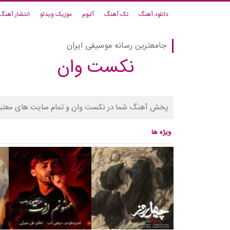
دانلود آهنگ
تک آهنگ
آلبوم
موزیک ویدئو
انتشار آهنگ
جامعترین رسانه موسیقی ایران
نکست وان
پخش آهنگ شما در نکست وان و تمام سایت های معتبر
ویژه ها