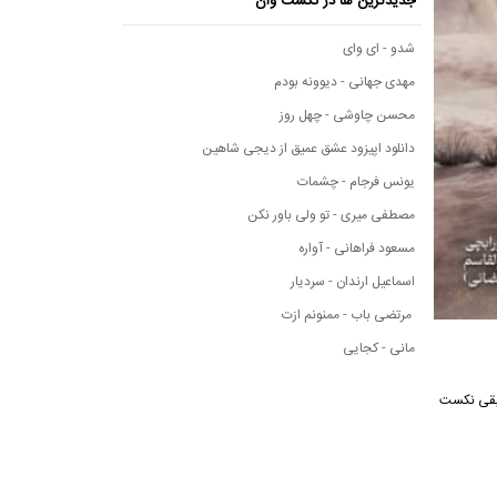
جدیدترین ها در نکست وان
شدو - ای وای
مهدی جهانی - دیوونه بودم
محسن چاوشی - چهل روز
دانلود اپیزود عشق عمیق از دیجی شاهین
یونس فرجام - چشمات
مصطفی میری - تو ولی باور نکن
مسعود فراهانی - آواره
اسماعیل ارندان - سردیار
مرتضی باب - ممنونم ازت
مانی - کجایی
 از رسانه موسیقی نکست