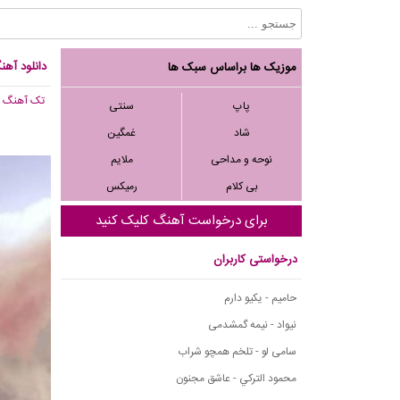
دانلود آه
موزیک ها براساس سبک ها
تک آهنگ
, 486
پاپ
سنتی
شاد
غمگین
نوحه و مداحی
ملایم
بی کلام
رمیکس
برای درخواست آهنگ کلیک کنید
درخواستی کاربران
حامیم - یکیو دارم
نیواد - نیمه گمشدمی
سامی لو - تلخم همچو شراب
محمود التركي - عاشق مجنون