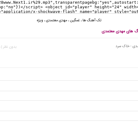
تک آهنگ ها
،
غمگین
،
مهدی معتمدی
،
ویژه
نگ های مهدی معتمدی
دی - خاک سرد
بدون نظر | 486 بازدید