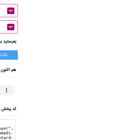
mp3
mp3
بفرستید بر
تلگرام
هم اکنون 
کد پخش ای