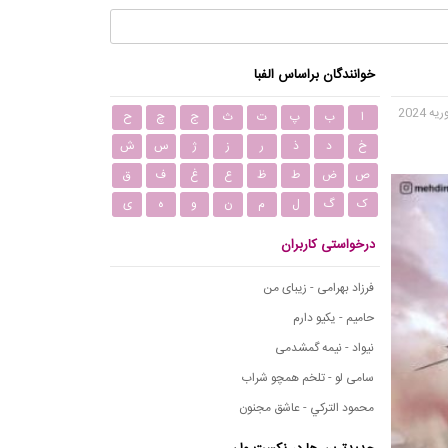
خوانندگان براساس الفبا
ا
ب
پ
ت
ث
ج
چ
ح
خ
د
ذ
ر
ز
ژ
س
ش
ص
ض
ط
ظ
ع
غ
ف
ق
ک
گ
ل
م
ن
و
ه
ی
درخواستی کاربران
فرزاد بهرامی - زیبای من
حامیم - یکیو دارم
نیواد - نیمه گمشدمی
سامی لو - تلخم همچو شراب
محمود التركي - عاشق مجنون