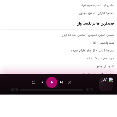
سامی لو - تلخم همچو شراب
محمود التركي - عاشق مجنون
جدیدترین ها در نکست وان
شمس الدین حسینی - شاسی بلند لندکروز
سینا پارسیان - ادا
علیرضا قربانی - گل های باران خورده
مهراد جم - باز شب شد
شدو - ای وای
مهدی جهانی - دیوونه بودم
محسن چاوشی - چهل روز
دانلود اپیزود عشق عمیق از دیجی شاهین
0:00
0:00
یونس فرجام - چشمات
مصطفی میری - تو ولی باور نکن