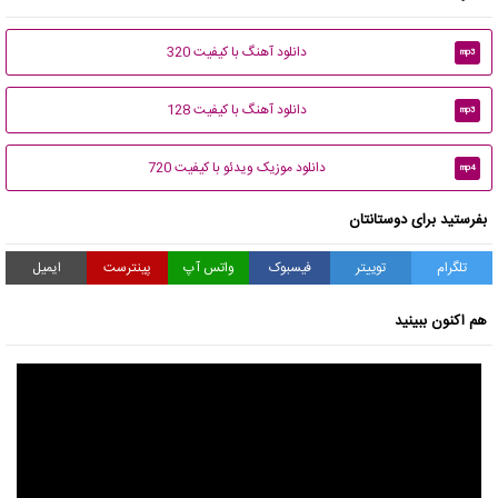
دانلود آهنگ با کیفیت 320
mp3
دانلود آهنگ با کیفیت 128
mp3
دانلود موزیک ویدئو با کیفیت 720
mp4
بفرستید برای دوستانتان
تلگرام
توییتر
فیسبوک
واتس آپ
پینترست
ایمیل
هم اکنون ببینید