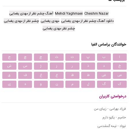
Cheshm Nazar
Mehdi Yaghmaei
آهنگ چشم نظر از مهدی یغمایی
دانلود آهنگ چشم نظر از مهدی یغمایی
مهدی یغمایی
چشم نظر از مهدی یغمایی
چشم نظر مهدی یغمایی
خوانندگان براساس الفبا
ا
ب
پ
ت
ث
ج
چ
ح
خ
د
ذ
ر
ز
ژ
س
ش
ص
ض
ط
ظ
ع
غ
ف
ق
ک
گ
ل
م
ن
و
ه
ی
درخواستی کاربران
فرزاد بهرامی - زیبای من
حامیم - یکیو دارم
نیواد - نیمه گمشدمی