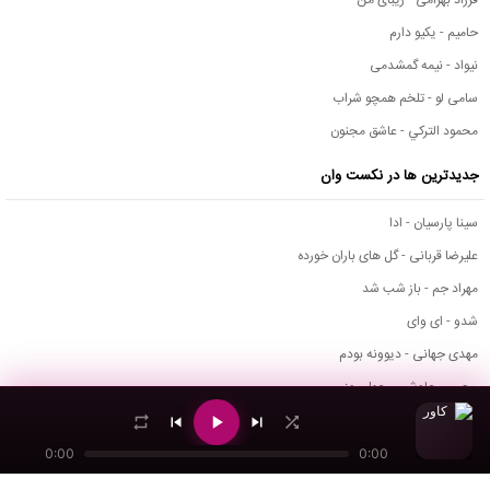
حامیم - یکیو دارم
نیواد - نیمه گمشدمی
سامی لو - تلخم همچو شراب
محمود التركي - عاشق مجنون
جدیدترین ها در نکست وان
سینا پارسیان - ادا
علیرضا قربانی - گل های باران خورده
مهراد جم - باز شب شد
شدو - ای وای
مهدی جهانی - دیوونه بودم
محسن چاوشی - چهل روز
دانلود اپیزود عشق عمیق از دیجی شاهین
یونس فرجام - چشمات
0:00
0:00
مصطفی میری - تو ولی باور نکن