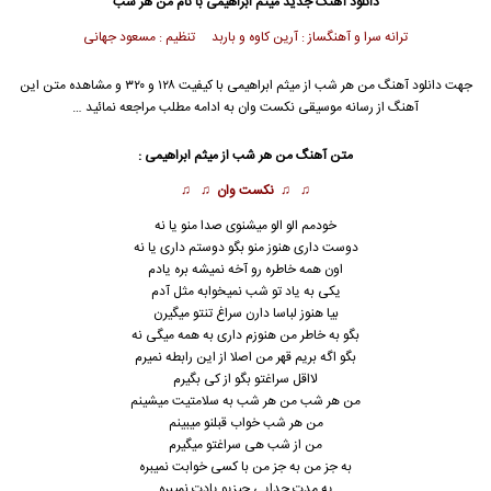
دانلود آهنگ جدید
میثم ابراهیمی
با نام من هر شب
ترانه سرا و آهنگساز : آرین کاوه و باربد تنظیم : مسعود جهانی
جهت دانلود آهنگ من هر شب از
میثم ابراهیمی
با کیفیت ۱۲۸ و ۳۲۰ و مشاهده متن این
آهنگ از رسانه موسیقی نکست وان به ادامه مطلب مراجعه نمائید …
متن آهنگ من هر شب از
میثم ابراهیمی
:
♫ ♫
نکست وان
♫ ♫
خودمم الو الو میشنوی صدا منو یا نه
دوست داری هنوز منو بگو دوستم داری یا نه
اون همه خاطره رو آخه نمیشه بره یادم
یکی به یاد تو شب نمیخوابه مثل آدم
بیا هنوز لباسا دارن سراغ تنتو میگیرن
بگو به خاطر من هنوزم داری به همه میگی نه
بگو اگه بریم قهر من اصلا از این رابطه نمیرم
لااقل سراغتو بگو از کی بگیرم
من هر شب من هر شب به سلامتیت میشینم
من هر شب خواب قبلنو میبینم
من از شب هی سراغتو میگیرم
به جز من به جز من با کسی خوابت نمیبره
یه مدت جدایی چیزیو یادت نمیبره