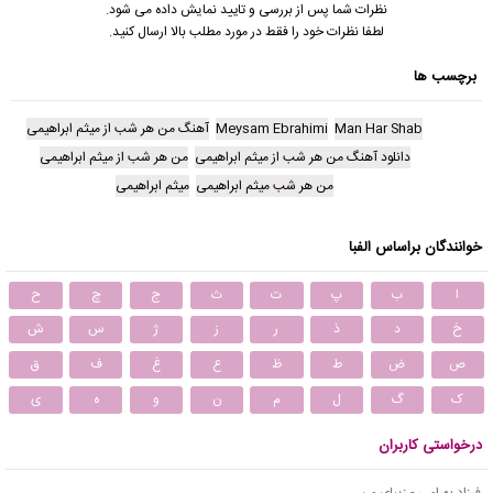
نظرات شما پس از بررسی و تایید نمایش داده می شود.
لطفا نظرات خود را فقط در مورد مطلب بالا ارسال کنید.
برچسب ها
Man Har Shab
Meysam Ebrahimi
آهنگ من هر شب از میثم ابراهیمی
دانلود آهنگ من هر شب از میثم ابراهیمی
من هر شب از میثم ابراهیمی
من هر شب میثم ابراهیمی
میثم ابراهیمی
خوانندگان براساس الفبا
ا
ب
پ
ت
ث
ج
چ
ح
خ
د
ذ
ر
ز
ژ
س
ش
ص
ض
ط
ظ
ع
غ
ف
ق
ک
گ
ل
م
ن
و
ه
ی
درخواستی کاربران
فرزاد بهرامی - زیبای من