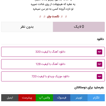
یه عطره که هیچوقت از روی شالت نمیپره
تو نازت گرونه کسی به جز من نمیخره
♫ ♫
نکست وان
♫ ♫
0 لایک
بدون نظر
دانلود
دانلود آهنگ با کیفیت 320
mp3
دانلود آهنگ با کیفیت 128
mp3
دانلود موزیک ویدئو با کیفیت 720
mp4
بفرستید برای دوستانتان
تلگرام
توییتر
فیسبوک
واتس آپ
پینترست
ایمیل