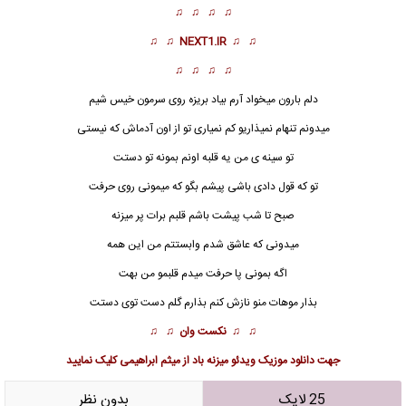
♫ ♫ ♫ ♫
♫ ♫
NEXT1.IR
♫ ♫
♫ ♫ ♫ ♫
دلم بارون میخواد آرم بیاد بریزه روی سرمون خیس شیم
میدونم تنهام نمیذاریو کم نمیاری تو از اون آدماش که نیستی
تو سینه ی من یه قلبه اونم بمونه تو دستت
تو که قول دادی باشی پیشم بگو که میمونی روی حرفت
صبح تا شب پیشت باشم قلبم برات پر میزنه
میدونی که عاشق شدم وابستتم من این همه
اگه بمونی پا حرفت میدم قلبمو من بهت
بذار موهات منو نازش کنم بذارم گلم دست توی دستت
♫ ♫
نکست وان
♫ ♫
جهت
دانلود موزیک ویدئو میزنه باد از میثم ابراهیمی
کلیک نمایید
25 لایک
بدون نظر