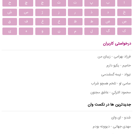
ا
ب
پ
ت
ث
ج
چ
ح
خ
د
ذ
ر
ز
ژ
س
ش
ص
ض
ط
ظ
ع
غ
ف
ق
ک
گ
ل
م
ن
و
ه
ی
درخواستی کاربران
فرزاد بهرامی - زیبای من
حامیم - یکیو دارم
نیواد - نیمه گمشدمی
سامی لو - تلخم همچو شراب
محمود التركي - عاشق مجنون
جدیدترین ها در نکست وان
شدو - ای وای
مهدی جهانی - دیوونه بودم