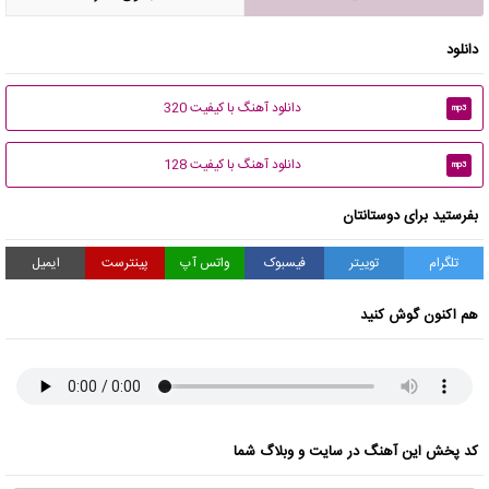
دانلود
دانلود آهنگ با کیفیت 320
mp3
دانلود آهنگ با کیفیت 128
mp3
بفرستید برای دوستانتان
تلگرام
توییتر
فیسبوک
واتس آپ
پینترست
ایمیل
هم اکنون گوش کنید
کد پخش این آهنگ در سایت و وبلاگ شما