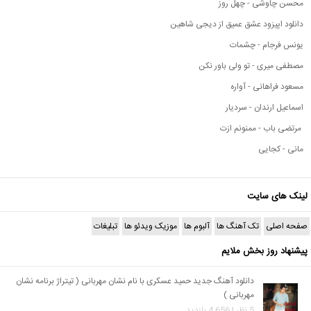
محسن چاوشی - چهل روز
دانلود اپیزود عشق عمیق از دیجی شاهین
یونس فرجام - چشمات
مصطفی میری - تو ولی باور نکن
مسعود فراهانی - آواره
اسماعیل ارندان - سردیار
مرتضی باب - ممنونم ازت
مانی - کجایی
لینک های سایت
صفحه اصلی
تک آهنگ ها
آلبوم ها
موزیک ویدئو ها
تبلیغات
پیشنهاد روز بخش ملایم
دانلود آهنگ جدید حمید عسکری با نام نشان مهربانی ( تیتراژ برنامه نشان
مهربانی )
5 نظر | 4,656 بازدید