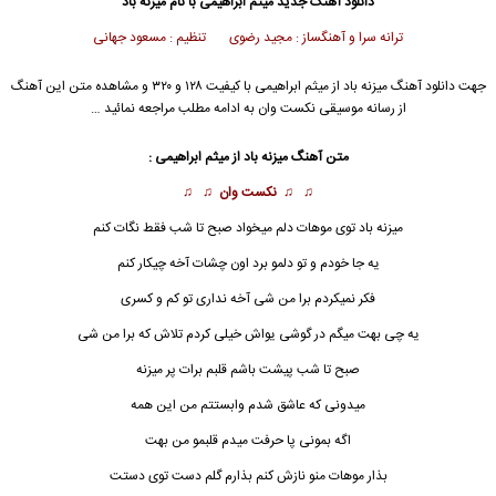
دانلود آهنگ جدید
میثم ابراهیمی
با نام میزنه باد
ترانه سرا و آهنگساز : مجید رضوی تنظیم : مسعود جهانی
جهت دانلود آهنگ میزنه باد از
میثم ابراهیمی
با کیفیت ۱۲۸ و ۳۲۰ و مشاهده متن این آهنگ
از رسانه موسیقی نکست وان به ادامه مطلب مراجعه نمائید …
متن آهنگ میزنه باد از
میثم ابراهیمی
:
♫ ♫
نکست وان
♫ ♫
میزنه باد توی موهات دلم میخواد صبح تا شب فقط نگات کنم
یه جا خودم و تو دلمو برد اون چشات آخه چیکار کنم
فکر نمیکردم برا من شی آخه نداری تو کم و کسری
یه چی بهت میگم در گوشی یواش خیلی کردم تلاش که برا من شی
صبح تا شب پیشت باشم قلبم برات پر میزنه
میدونی که عاشق شدم وابستتم من این همه
اگه بمونی پا حرفت میدم قلبمو من بهت
بذار موهات منو نازش کنم بذارم گلم دست توی دستت