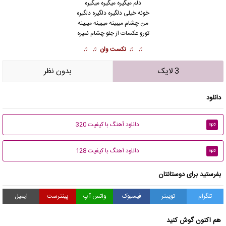
دلم میگیره میگیره میگیره
خونه خیلی دلگیره دلگیره دلگیره
من چشام میبینه میبینه میبینه
تورو عکسات از جلو چشام نمیره
♫ ♫
نکست وان
♫ ♫
3 لایک
بدون نظر
دانلود
دانلود آهنگ با کیفیت 320
mp3
دانلود آهنگ با کیفیت 128
mp3
بفرستید برای دوستانتان
تلگرام
توییتر
فیسبوک
واتس آپ
پینترست
ایمیل
هم اکنون گوش کنید