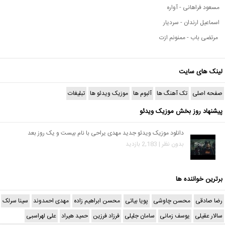
مسعود فراهانی - آواره
اسماعیل ارندان - سردیار
مرتضی باب - ممنونم ازت
لینک های سایت
صفحه اصلی
تک آهنگ ها
آلبوم ها
موزیک ویدئو ها
تبلیغات
پیشنهاد روز بخش موزیک ویدئو
دانلود موزیک ویدئو جدید مهدی یراحی با نام بیست و یک روز بعد
بدون نظر | 2,183 بازدید
برترین خواننده ها
رضا صادقی
محسن چاوشی
پویا بیاتی
محسن ابراهیم زاده
مهدی احمدوند
سینا سرلک
سالار عقیلی
یوسف زمانی
سامان جلیلی
فرزاد فرزین
حمید هیراد
علی لهراسبی