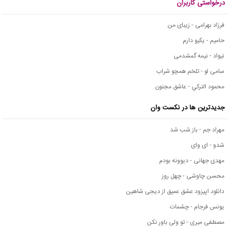
درخواستی کاربران
فرزاد بهرامی - زیبای من
حامیم - یکیو دارم
نیواد - نیمه گمشدمی
سامی لو - تلخم همچو شراب
محمود التركي - عاشق مجنون
جدیدترین ها در نکست وان
مهراد جم - باز شب شد
شدو - ای وای
مهدی جهانی - دیوونه بودم
محسن چاوشی - چهل روز
دانلود اپیزود عشق عمیق از دیجی شاهین
یونس فرجام - چشمات
مصطفی میری - تو ولی باور نکن