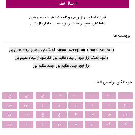
نظرات شما پس از بررسی و تایید نمایش داده می شود.
لطفا نظرات خود را فقط در مورد مطلب بالا ارسال کنید.
برچسب ها
Gharar Nabood
Miaad Azimpour
آهنگ قرار نبود از میعاد عظیم پور
دانلود آهنگ قرار نبود از میعاد عظیم پور
قرار نبود از میعاد عظیم پور
قرار نبود میعاد عظیم پور
میعاد عظیم پور
خوانندگان براساس الفبا
ا
ب
پ
ت
ث
ج
چ
ح
خ
د
ذ
ر
ز
ژ
س
ش
ص
ض
ط
ظ
ع
غ
ف
ق
ک
گ
ل
م
ن
و
ه
ی