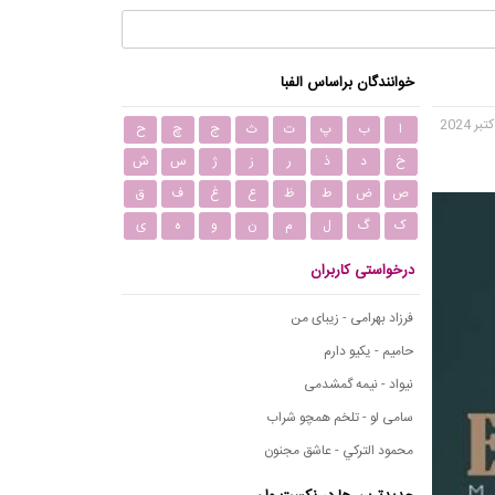
خوانندگان براساس الفبا
ا
ب
پ
ت
ث
ج
چ
ح
خ
د
ذ
ر
ز
ژ
س
ش
ص
ض
ط
ظ
ع
غ
ف
ق
ک
گ
ل
م
ن
و
ه
ی
درخواستی کاربران
فرزاد بهرامی - زیبای من
حامیم - یکیو دارم
نیواد - نیمه گمشدمی
سامی لو - تلخم همچو شراب
محمود التركي - عاشق مجنون