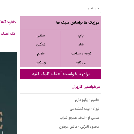
دانلود آهنگ
موزیک ها براساس سبک ها
تک آهنگ
, 414
پاپ
سنتی
شاد
غمگین
نوحه و مداحی
ملایم
بی کلام
رمیکس
برای درخواست آهنگ کلیک کنید
درخواستی کاربران
حامیم - یکیو دارم
نیواد - نیمه گمشدمی
سامی لو - تلخم همچو شراب
محمود التركي - عاشق مجنون