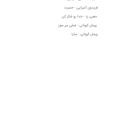
فریدون آسرایی - حسرت
معین زد - خدا رو شکر کن
پیمان کیوانی - غملی بیر سوز
پیمان کیوانی - سارا