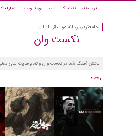
دانلود آهنگ
تک آهنگ
آلبوم
موزیک ویدئو
انتشار آهنگ
جامعترین رسانه موسیقی ایران
نکست وان
پخش آهنگ شما در نکست وان و تمام سایت های معتبر
ویژه ها