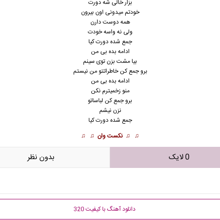
بزار خالی شه دورت
خودتم میدونی اون بیرون
همه دوست دارن
ولی نه واسه خودت
جمع شده دورت کیا
ادامه بده بی من
بیا مشت بزن توی سینم
برو جمع کن خاطراتتو من نیستم
ادامه بده بی من
منو زخمیترم نکن
برو جمع کن لباساتو
نزن نیشم
جمع شده دورت کیا
♫ ♫
نکست وان
♫ ♫
0 لایک
بدون نظر
دانلود آهنگ با کیفیت 320