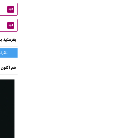
mp3
mp4
بفرستید بر
تلگرام
هم اکنون ب