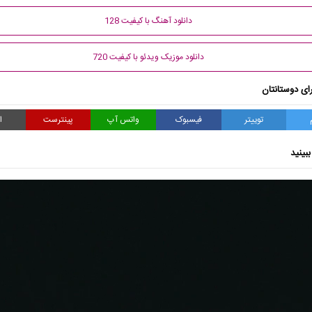
دانلود آهنگ با کیفیت 128
دانلود موزیک ویدئو با کیفیت 720
ای دوستانتان
توییتر
فیسبوک
واتس آپ
پینترست
ا
بینید