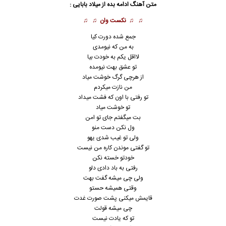
متن آهنگ ادامه بده از
میلاد بابایی
:
♫ ♫
نکست وان
♫ ♫
جمع شده دورت کیا
به من که نیومدی
لااقل یکم به خودت بیا
تو عشق بهت نیومده
از هرچی گرگ خوشت میاد
من نازت میکردم
تو رفتی با اون که فشت میداد
تو خوشت میاد
بت میگفتم جای تو امن
ول نکن دست منو
ولی تو غیب شدی یهو
تو گفتی موندن کاره من نیست
خودتو خسته نکن
رفتی به باد دادی دلو
ولی چی میشه گفت بهت
وقتی همیشه حستو
قایمش میکنی پشت صورت غدت
چی میشه قولت
تو که یادت نیست