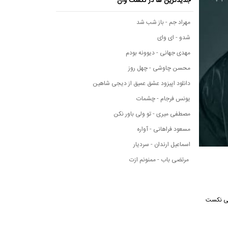
جدیدترین ها در نکست وان
مهراد جم - باز شب شد
شدو - ای وای
مهدی جهانی - دیوونه بودم
محسن چاوشی - چهل روز
دانلود اپیزود عشق عمیق از دیجی شاهین
یونس فرجام - چشمات
مصطفی میری - تو ولی باور نکن
مسعود فراهانی - آواره
اسماعیل ارندان - سردیار
مرتضی باب - ممنونم ازت
موسیقی نکست