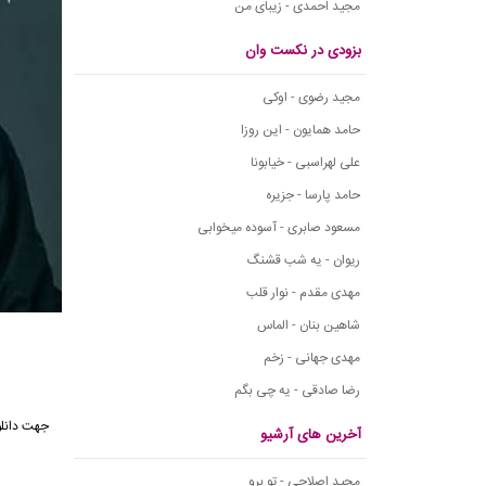
مجید احمدی - زیبای من
بزودی در نکست وان
مجید رضوی - اوکی
حامد همایون - این روزا
علی لهراسبی - خیابونا
حامد پارسا - جزیره
مسعود صابری - آسوده میخوابی
ریوان - یه شب قشنگ
مهدی مقدم - نوار قلب
شاهین بنان - الماس
مهدی جهانی - زخم
رضا صادقی - یه چی بگم
جهت دانلو
آخرین های آرشیو
مجید اصلاحی - تو برو