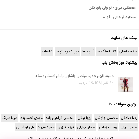
مصطفی میری - تو ولی باور نکن
مسعود فراهانی - آواره
لینک های سایت
صفحه اصلی
تک آهنگ ها
آلبوم ها
موزیک ویدئو ها
تبلیغات
پیشنهاد روز بخش پاپ
دانلود آلبوم جدید مرتضی پاشایی با نام اسمش عشقه
24 نظر | 19,106 بازدید
برترین خواننده ها
رضا صادقی
محسن چاوشی
پویا بیاتی
محسن ابراهیم زاده
مهدی احمدوند
سینا سرلک
سالار عقیلی
یوسف زمانی
سامان جلیلی
فرزاد فرزین
حمید هیراد
علی لهراسبی
تمامی حقوق و مالکیت قالب متعلق به
نکست وان
می باشد.