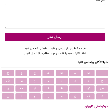
نظر شما:
نظرات شما پس از بررسی و تایید نمایش داده می شود.
لطفا نظرات خود را فقط در مورد مطلب بالا ارسال کنید.
خوانندگان براساس الفبا
ا
ب
پ
ت
ث
ج
چ
ح
خ
د
ذ
ر
ز
ژ
س
ش
ص
ض
ط
ظ
ع
غ
ف
ق
ک
گ
ل
م
ن
و
ه
ی
درخواستی کاربران