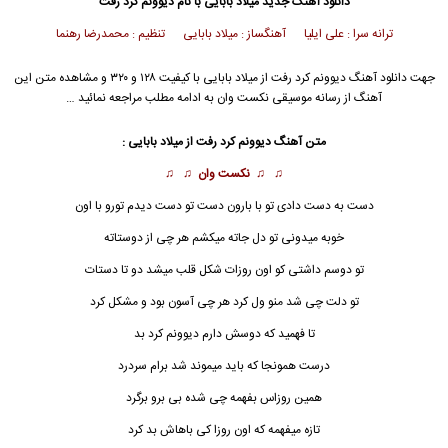
دانلود آهنگ جدید
میلاد بابایی
با نام دیوونم کرد رفت
ترانه سرا : علی ایلیا آهنگساز : میلاد بابایی تنظیم : محمدرضا رهنما
جهت دانلود آهنگ دیوونم کرد رفت از
میلاد بابایی
با کیفیت ۱۲۸ و ۳۲۰ و مشاهده متن این
آهنگ از رسانه موسیقی نکست وان به ادامه مطلب مراجعه نمائید …
متن آهنگ دیوونم کرد رفت از
میلاد بابایی
:
♫ ♫
نکست وان
♫ ♫
دست به دست دادی تو با بارون دست تو دست دیدم تورو با اون
خوبه میدونی تو دل جاته میکشم هر چی از دوستاته
تو دوسم داشتی کو اون روزات شکل قلب میشد دو تا دستات
تو دلت چی شد منو ول کرد هر چی آسون بود و مشکل کرد
تا فهمید که دوسش دارم دیوونم کرد بد
درست همونجا که باید میموند شد برام سردرد
همین روزاس بفهمه چی شده بی برو برگرد
تازه میفهمه که اون روزا کی باهاش بد کرد