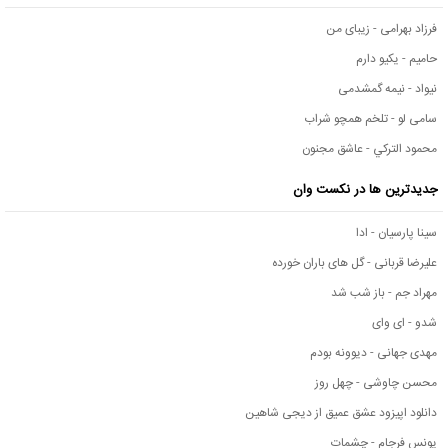
فرزاد بهرامی - زیبای من
حامیم - یکیو دارم
نیواد - نیمه گمشدمی
سامی لو - تلخم همچو شراب
محمود التركي - عاشق مجنون
جدیدترین ها در نکست وان
سینا پارسیان - ادا
علیرضا قربانی - گل های باران خورده
مهراد جم - باز شب شد
شدو - ای وای
مهدی جهانی - دیوونه بودم
محسن چاوشی - چهل روز
دانلود اپیزود عشق عمیق از دیجی شاهین
یونس فرجام - چشمات