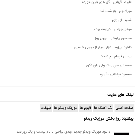
علیرضا قربانی - گل های باران خورده
مهراد جم - باز شب شد
شدو - ای وای
مهدی جهانی - دیوونه بودم
محسن چاوشی - چهل روز
دانلود اپیزود عشق عمیق از دیجی شاهین
یونس فرجام - چشمات
مصطفی میری - تو ولی باور نکن
مسعود فراهانی - آواره
لینک های سایت
صفحه اصلی
تک آهنگ ها
آلبوم ها
موزیک ویدئو ها
تبلیغات
پیشنهاد روز بخش موزیک ویدئو
دانلود موزیک ویدئو جدید مهدی یراحی با نام بیست و یک روز بعد