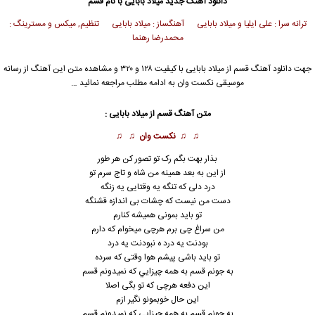
دانلود آهنگ جدید
میلاد بابایی
با نام قسم
ترانه سرا : علی ایلیا و میلاد بابایی آهنگساز : میلاد بابایی تنظیم, میکس و مسترینگ :
محمدرضا رهنما
جهت دانلود آهنگ قسم از
میلاد بابایی
با کیفیت ۱۲۸ و ۳۲۰ و مشاهده متن این آهنگ از رسانه
موسیقی نکست وان به ادامه مطلب مراجعه نمائید …
متن آهنگ قسم از
میلاد بابایی
:
♫ ♫
نکست وان
♫ ♫
بذار بهت بگم رک تو تصور كن هر طور
از اين به بعد همينه من شاه و تاج سرم تو
درد دلی كه تنگه يه وقتایی يه زنگه
دست من نیست كه چشات بی اندازه قشنگه
تو بايد بمونی همیشه كنارم
من سراغ چی برم هرچی ميخوام كه دارم
بودنت يه درد ه نبودنت يه درد
تو بايد باشی پيشم هوا وقتی كه سرده
به جونم قسم به همه چيزايي كه نميدونم قسم
اين دفعه هرچی كه تو بگی اصلا
اين حال خوبمونو نگير ازم
به جونم قسم به همه چيزايي كه نميدونم قسم