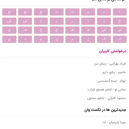
ا
ب
پ
ت
ث
ج
چ
ح
خ
د
ذ
ر
ز
ژ
س
ش
ص
ض
ط
ظ
ع
غ
ف
ق
ک
گ
ل
م
ن
و
ه
ی
درخواستی کاربران
فرزاد بهرامی - زیبای من
حامیم - یکیو دارم
نیواد - نیمه گمشدمی
سامی لو - تلخم همچو شراب
محمود التركي - عاشق مجنون
جدیدترین ها در نکست وان
سینا پارسیان - ادا