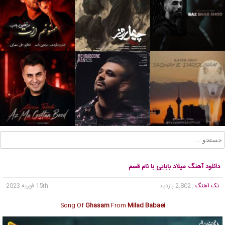
دانلود آهنگ میلاد بابایی با نام قسم
تک آهنگ
, 2,802 بازدید
15th فوریه 2023
Song Of
Ghasam
From
Milad Babaei