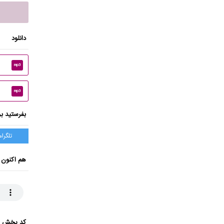
دانلود
mp3
mp3
بفرستید بر
تلگرام
هم اکنون 
کد پخش ای