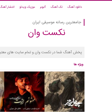
دانلود آهنگ
تک آهنگ
آلبوم
موزیک ویدئو
انتشار آهنگ
جامعترین رسانه موسیقی ایران
نکست وان
پخش آهنگ شما در نکست وان و تمام سایت های معتبر
ویژه ها