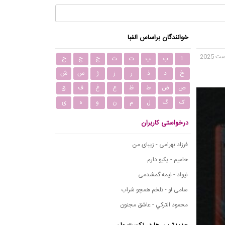
خوانندگان براساس الفبا
ا
ب
پ
ت
ث
ج
چ
ح
خ
د
ذ
ر
ز
ژ
س
ش
ص
ض
ط
ظ
ع
غ
ف
ق
ک
گ
ل
م
ن
و
ه
ی
درخواستی کاربران
فرزاد بهرامی - زیبای من
حامیم - یکیو دارم
نیواد - نیمه گمشدمی
سامی لو - تلخم همچو شراب
محمود التركي - عاشق مجنون