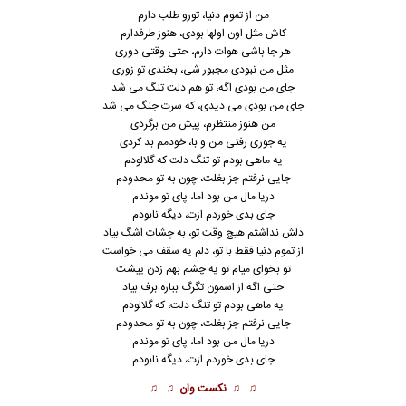
من از تموم دنیا، تورو طلب دارم
کاش مثل اون اولها بودی، هنوز طرفدارم
هر جا باشی هوات دارم، حتی وقتی دوری
مثل من نبودی مجبور شی، بخندی تو زوری
جای من بودی اگه، تو هم دلت تنگ می شد
جای من بودی می دیدی، که سرت جنگ می شد
من هنوز منتظرم، پیش من برگردی
یه جوری رفتی من و با، خودمم بد کردی
یه ماهی بودم تو تنگ دلت که گلالودم
جایی نرفتم جز بغلت، چون به تو محدودم
دریا مال من بود اما، پای تو موندم
جای بدی خوردم ازت، دیگه نابودم
دلش نداشتم هیچ وقت تو، به چشات اشگ بیاد
از تموم دنیا فقط با تو، دلم یه سقف می خواست
تو بخوای میام تو یه چشم بهم زدن پیشت
حتی اگه از اسمون تگرگ بباره برف بیاد
یه ماهی بودم تو تنگ دلت، که گلالودم
جایی نرفتم جز بغلت، چون به تو محدودم
دریا مال من بود اما، پای تو موندم
جای بدی خوردم ازت، دیگه نابودم
♫ ♫
نکست وان
♫ ♫