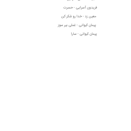
فریدون آسرایی - حسرت
معین زد - خدا رو شکر کن
پیمان کیوانی - غملی بیر سوز
پیمان کیوانی - سارا