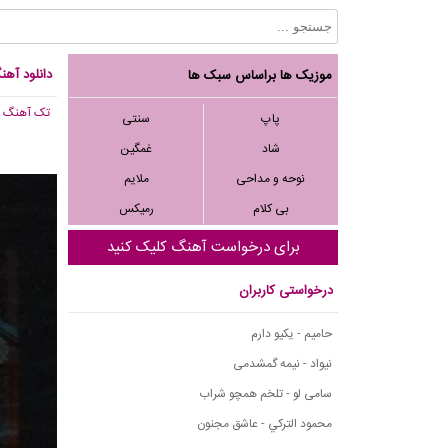
دانلود آهن
موزیک ها براساس سبک ها
تک آهنگ
, 175
پاپ
سنتی
شاد
غمگین
نوحه و مداحی
ملایم
بی کلام
رمیکس
برای درخواست آهنگ کلیک کنید
درخواستی کاربران
حامیم - یکیو دارم
نیواد - نیمه گمشدمی
سامی لو - تلخم همچو شراب
محمود التركي - عاشق مجنون