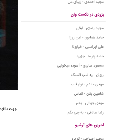
مجید احمدی - زیبای من
بزودی در نکست وان
مجید رضوی - اوکی
حامد همایون - این روزا
علی لهراسبی - خیابونا
حامد پارسا - جزیره
مسعود صابری - آسوده میخوابی
ریوان - یه شب قشنگ
مهدی مقدم - نوار قلب
شاهین بنان - الماس
مهدی جهانی - زخم
جهت
دانلو
رضا صادقی - یه چی بگم
آخرین های آرشیو
مجید اصلاحی - تو برو