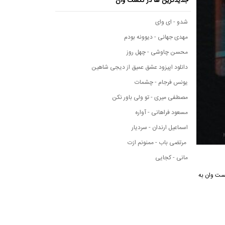
جدیدترین ها در نکست وان
شدو - ای وای
مهدی جهانی - دیوونه بودم
محسن چاوشی - چهل روز
دانلود اپیزود عشق عمیق از دیجی شاهین
یونس فرجام - چشمات
مصطفی میری - تو ولی باور نکن
مسعود فراهانی - آواره
اسماعیل ارندان - سردیار
مرتضی باب - ممنونم ازت
مانی - کجایی
ست وان
به