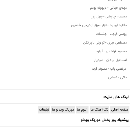
مهدی جهانی - دیوونه بودم
محسن چاوشی - چهل روز
دانلود اپیزود عشق عمیق از دیجی شاهین
یونس فرجام - چشمات
مصطفی میری - تو ولی باور نکن
مسعود فراهانی - آواره
اسماعیل ارندان - سردیار
مرتضی باب - ممنونم ازت
مانی - کجایی
لینک های سایت
صفحه اصلی
تک آهنگ ها
آلبوم ها
موزیک ویدئو ها
تبلیغات
پیشنهاد روز بخش موزیک ویدئو