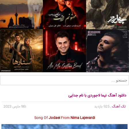
دانلود آهنگ نیما لاجوردی با نام جدایی
تک آهنگ
, 925 بازدید
9th مارس 2023
Song Of
Jodaei
From
Nima Lajevardi