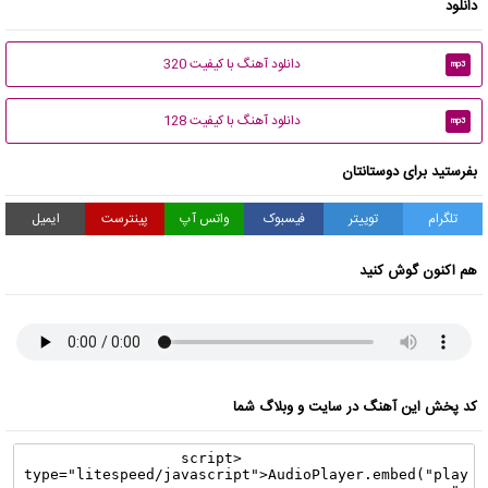
دانلود
دانلود آهنگ با کیفیت 320
mp3
دانلود آهنگ با کیفیت 128
mp3
بفرستید برای دوستانتان
تلگرام
توییتر
فیسبوک
واتس آپ
پینترست
ایمیل
هم اکنون گوش کنید
کد پخش این آهنگ در سایت و وبلاگ شما