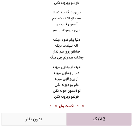
خونمو ویرونه نکن
بارون دیگه بند نمیاد
بعده تو اشک همدمم
آسمون قلب من
ابری می‌مونه از غمم
دنیا برام تموم میشه
اگه نبینمت دیگه
چشاتو روی هم نذار
چشات میدونم چی میگه
حرف از رهایی میزنه
دم از جدایی میزنه
از بی‌وفایی میزنه
دلم رو دیونه نکن
تو آسمون خونه نکن
خونمو ویرونه نکن
♫ ♫
نکست وان
♫ ♫
3 لایک
بدون نظر