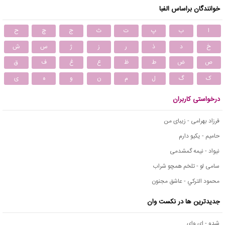
خوانندگان براساس الفبا
ا
ب
پ
ت
ث
ج
چ
ح
خ
د
ذ
ر
ز
ژ
س
ش
ص
ض
ط
ظ
ع
غ
ف
ق
ک
گ
ل
م
ن
و
ه
ی
درخواستی کاربران
فرزاد بهرامی - زیبای من
حامیم - یکیو دارم
نیواد - نیمه گمشدمی
سامی لو - تلخم همچو شراب
محمود التركي - عاشق مجنون
جدیدترین ها در نکست وان
شدو - ای وای