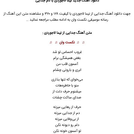
دانلود آهنگ جدید
نیما لاجوردی با نام جدایی
جهت دانلود آهنگ جدایی از نیما لاجوردی با کیفیت ۱۲۸ و ۳۲۰ و مشاهده متن این آهنگ از
رسانه موسیقی نکست وان به ادامه مطلب مراجعه نمائید …
متن آهنگ جدایی از نیما لاجوردی :
♫ ♫
نکست وان
♫ ♫
غروب احساس تو شد
بغض همیشگی برام
آسمون قلب من
ابری و بارونی چشام
می‌خوای که تنها بذاری
منو با خاطره‌هات
میشنوم حرف دلت از
صدای ساکت چشات
حرف از رهایی میزنه
دم از جدایی میزنه
از بی‌وفایی میزنه
دلم رو دیونه نکن
تو آسمون خونه نکن