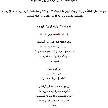
دانلود آهنگ جدید
نیک آیین با نام راز آه
جهت دانلود آهنگ راز آه از نیک آیین
با کیفیت ۱۲۸ و ۳۲۰ و مشاهده متن این آهنگ از رسانه
موسیقی نکست وان به ادامه مطلب مراجعه نمائید …
متن آهنگ راز آه از نیک آیین :
♫ ♫
نکست وان
♫ ♫
تمام لحظه‌های عمر من گذشت
در انتظار لحظه رسیدنت
تمام سهم من از این جهان چه بود؟
ندیدنت، ندیدنت، ندیدنت
ندیدنت
تو جان منی
جان‌پناه منی
گناه دلِ بی‌گناه منی
بیا ببین که زخم‌های کهنه‌ام
گشوده لب به نیت سرودنت
تمام هستی‌ام تویی که نیستی!
که پر شده جهانم از نبودنت
نبودنت