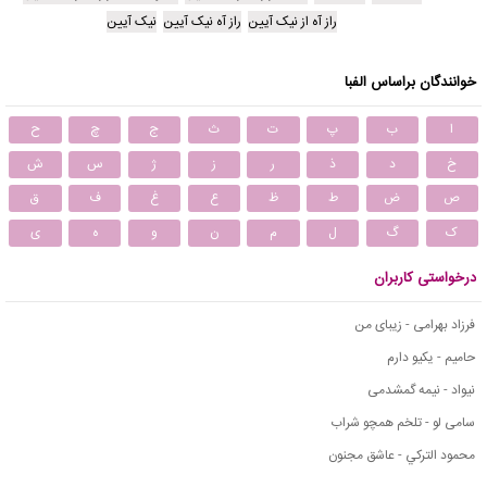
راز آه از نیک آیین
راز آه نیک آیین
نیک آیین
خوانندگان براساس الفبا
ا
ب
پ
ت
ث
ج
چ
ح
خ
د
ذ
ر
ز
ژ
س
ش
ص
ض
ط
ظ
ع
غ
ف
ق
ک
گ
ل
م
ن
و
ه
ی
درخواستی کاربران
فرزاد بهرامی - زیبای من
حامیم - یکیو دارم
نیواد - نیمه گمشدمی
سامی لو - تلخم همچو شراب
محمود التركي - عاشق مجنون