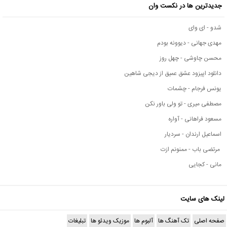
جدیدترین ها در نکست وان
شدو - ای وای
مهدی جهانی - دیوونه بودم
محسن چاوشی - چهل روز
دانلود اپیزود عشق عمیق از دیجی شاهین
یونس فرجام - چشمات
مصطفی میری - تو ولی باور نکن
مسعود فراهانی - آواره
اسماعیل ارندان - سردیار
مرتضی باب - ممنونم ازت
مانی - کجایی
لینک های سایت
صفحه اصلی
تک آهنگ ها
آلبوم ها
موزیک ویدئو ها
تبلیغات