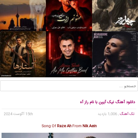
دانلود آهنگ نیک آیین با نام راز آه
تک آهنگ
, 1,006 بازدید
15th آگوست 2024
Song Of
Raze Ah
From
Nik Aein