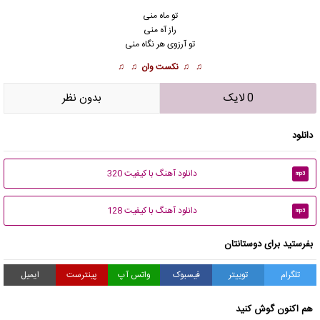
تو ماه منی
راز آه منی
تو آرزوی هر نگاه منی
♫ ♫
نکست وان
♫ ♫
0 لایک
بدون نظر
دانلود
دانلود آهنگ با کیفیت 320
mp3
دانلود آهنگ با کیفیت 128
mp3
بفرستید برای دوستانتان
تلگرام
توییتر
فیسبوک
واتس آپ
پینترست
ایمیل
هم اکنون گوش کنید