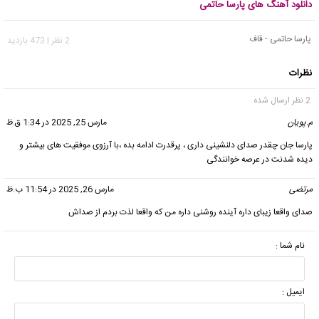
دانلود آهنگ های پارسا حاتمی
پارسا حاتمی - قاف
2 نظر | 473 بازدید
نظرات
2 نظر ارسال شده
م.پویان
گفت:
مارس 25, 2025 در 1:34 ق.ظ
پارسا جان چقدر صدای دلنشینی داری ، پرقدرت ادامه بده ،با آرزوی موفقیت های بیشتر و
دیده شدنت در عرصه خوانندگی
مرتضی
گفت:
مارس 26, 2025 در 11:54 ب.ظ
صدای واقعا زیبای داره آینده روشنی داره من که واقعا لذت بردم از صداش
نام شما :
ایمیل :