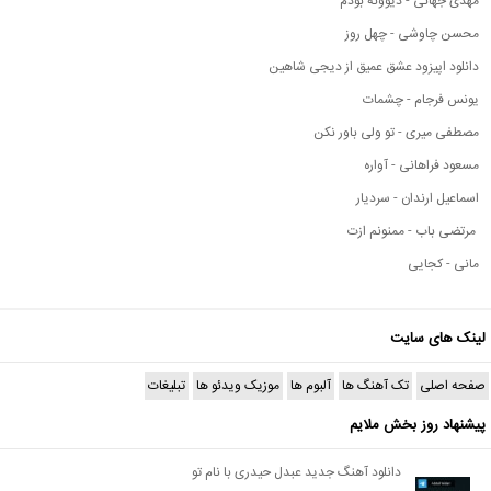
مهدی جهانی - دیوونه بودم
محسن چاوشی - چهل روز
دانلود اپیزود عشق عمیق از دیجی شاهین
یونس فرجام - چشمات
مصطفی میری - تو ولی باور نکن
مسعود فراهانی - آواره
اسماعیل ارندان - سردیار
مرتضی باب - ممنونم ازت
مانی - کجایی
لینک های سایت
صفحه اصلی
تک آهنگ ها
آلبوم ها
موزیک ویدئو ها
تبلیغات
پیشنهاد روز بخش ملایم
دانلود آهنگ جدید عبدل حیدری با نام تو