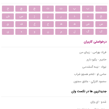
ا
ب
پ
ت
ث
ج
چ
ح
خ
د
ذ
ر
ز
ژ
س
ش
ص
ض
ط
ظ
ع
غ
ف
ق
ک
گ
ل
م
ن
و
ه
ی
درخواستی کاربران
فرزاد بهرامی - زیبای من
حامیم - یکیو دارم
نیواد - نیمه گمشدمی
سامی لو - تلخم همچو شراب
محمود التركي - عاشق مجنون
جدیدترین ها در نکست وان
شدو - ای وای