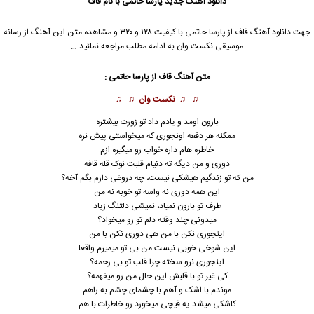
دانلود آهنگ جدید
پارسا حاتمی با نام قاف
جهت دانلود آهنگ قاف از پارسا حاتمی با کیفیت ۱۲۸ و ۳۲۰ و مشاهده متن این آهنگ از رسانه
موسیقی نکست وان به ادامه مطلب مراجعه نمائید …
متن آهنگ قاف از پارسا حاتمی :
♫ ♫
نکست وان
♫ ♫
بارون اومد و یادم داد تو زورت بیشتره
ممکنه هر دفعه اونجوری که میخواستی پیش نره
خاطره هام داره خواب رو میگیره ازم
دوری و من دیگه ته دنیام قلبت نوک قله قافه
من که تو زندگیم هیشکی نیست، چه دروغی دارم بگم آخه؟
این همه دوری نه واسه تو خوبه نه من
طرف تو بارون نمیاد، نمیشی دلتنگِ زیاد
میدونی چند وقته دلم تو رو میخواد؟
اینجوری نکن با من هی دوری نکن با من
این شوخی خوبی نیست من بی تو میمیرم واقعا
اینجوری نرو سخته چرا قلب تو بی رحمه؟
کی غیر تو با قلبش این حال من رو میفهمه؟
موندم با اشک و آهم با چشمای چشم به راهم
کاشکی میشد یه قیچی میخورد رو خاطرات با هم