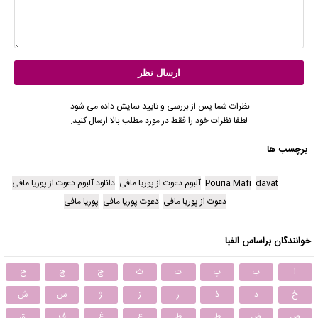
نظرات شما پس از بررسی و تایید نمایش داده می شود.
لطفا نظرات خود را فقط در مورد مطلب بالا ارسال کنید.
برچسب ها
davat
Pouria Mafi
آلبوم دعوت از پوریا مافی
دانلود آلبوم دعوت از پوریا مافی
دعوت از پوریا مافی
دعوت پوریا مافی
پوریا مافی
خوانندگان براساس الفبا
ا
ب
پ
ت
ث
ج
چ
ح
خ
د
ذ
ر
ز
ژ
س
ش
ص
ض
ط
ظ
ع
غ
ف
ق