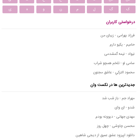
ک
گ
ل
م
ن
و
ه
ی
درخواستی کاربران
فرزاد بهرامی - زیبای من
حامیم - یکیو دارم
نیواد - نیمه گمشدمی
سامی لو - تلخم همچو شراب
محمود التركي - عاشق مجنون
جدیدترین ها در نکست وان
مهراد جم - باز شب شد
شدو - ای وای
مهدی جهانی - دیوونه بودم
محسن چاوشی - چهل روز
دانلود اپیزود عشق عمیق از دیجی شاهین