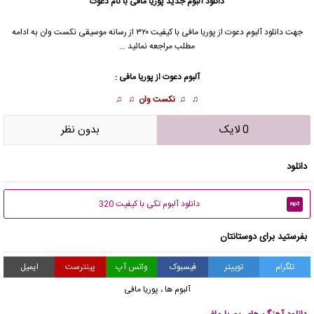
دانلود آلبوم جدید
پوریا مافی با نام دعوت
جهت دانلود آلبوم دعوت از پوریا مافی با کیفیت ۳۲۰ از رسانه موسیقی نکست وان به ادامه
مطلب مراجعه نمائید …
آلبوم دعوت از پوریا مافی :
♫ ♫
نکست وان
♫ ♫
0 لایک
بدون نظر
دانلود
دانلود آلبوم تکی با کیفیت 320
mp3
بفرستید برای دوستانتان
تلگرام
توییتر
فیسبوک
واتس آپ
پینترست
ایمیل
آلبوم ها
،
پوریا مافی