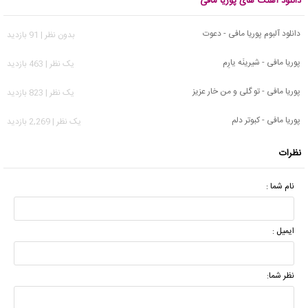
دانلود آهنگ های پوریا مافی
دانلود آلبوم پوریا مافی - دعوت
بدون نظر | 91 بازدید
پوریا مافی - شیرینَه یارِم
يک نظر | 463 بازدید
پوریا مافی - تو گلی و من خار عزیز
يک نظر | 823 بازدید
پوریا مافی - ﻛﺒﻮﺗﺮ دﻟﻢ
يک نظر | 2,269 بازدید
نظرات
نام شما :
ایمیل :
نظر شما: