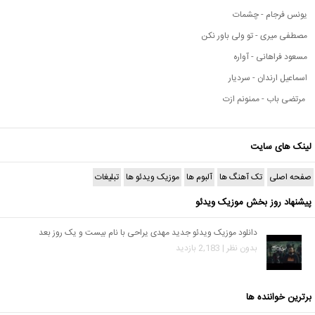
یونس فرجام - چشمات
مصطفی میری - تو ولی باور نکن
مسعود فراهانی - آواره
اسماعیل ارندان - سردیار
مرتضی باب - ممنونم ازت
لینک های سایت
صفحه اصلی
تک آهنگ ها
آلبوم ها
موزیک ویدئو ها
تبلیغات
پیشنهاد روز بخش موزیک ویدئو
دانلود موزیک ویدئو جدید مهدی یراحی با نام بیست و یک روز بعد
بدون نظر | 2,183 بازدید
برترین خواننده ها