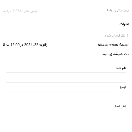
پویا بیاتی - یلدا
بدون نظر | 1,064 بازدید
نظرات
1 نظر ارسال شده
Mohammad Akbari
گفت:
ژانویه 22, 2024 در 12:00 ب.ظ
مث همیشه زیبا بود
نام شما :
ایمیل :
نظر شما: