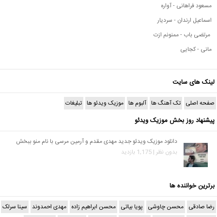
مسعود فراهانی - آواره
اسماعیل ارندان - سردیار
مرتضی باب - ممنونم ازت
مانی - کجایی
لینک های سایت
صفحه اصلی
تک آهنگ ها
آلبوم ها
موزیک ویدئو ها
تبلیغات
پیشنهاد روز بخش موزیک ویدئو
دانلود موزیک ویدئو جدید مهدی مقدم و آرمین مرسی با نام منو ببخش
بدون نظر | 1,175 بازدید
برترین خواننده ها
رضا صادقی
محسن چاوشی
پویا بیاتی
محسن ابراهیم زاده
مهدی احمدوند
سینا سرلک