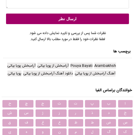
نظرات شما پس از بررسی و تایید نمایش داده می شود.
لطفا نظرات خود را فقط در مورد مطلب بالا ارسال کنید.
برچسب ها
Arambakhsh
Pouya Bayati
آرامبخش از پویا بیاتی
آرامبخش پویا بیاتی
آهنگ آرامبخش از پویا بیاتی
دانلود آهنگ آرامبخش از پویا بیاتی
پویا بیاتی
خوانندگان براساس الفبا
ا
ب
پ
ت
ث
ج
چ
ح
خ
د
ذ
ر
ز
ژ
س
ش
ص
ض
ط
ظ
ع
غ
ف
ق
ک
گ
ل
م
ن
و
ه
ی