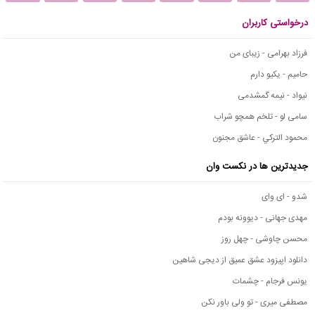
درخواستی کاربران
فرزاد بهرامی - زیبای من
حامیم - یکیو دارم
نیواد - نیمه گمشدمی
سامی لو - تلخم همچو شراب
محمود التركي - عاشق مجنون
جدیدترین ها در نکست وان
شدو - ای وای
مهدی جهانی - دیوونه بودم
محسن چاوشی - چهل روز
دانلود اپیزود عشق عمیق از دیجی شاهین
یونس فرجام - چشمات
مصطفی میری - تو ولی باور نکن