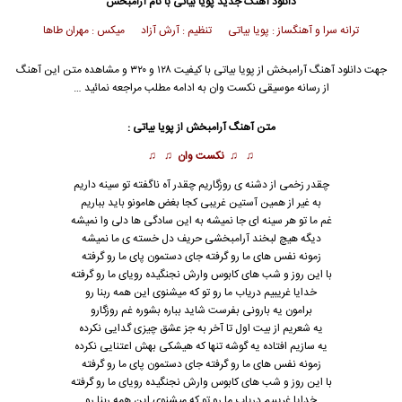
دانلود آهنگ جدید
پویا بیاتی
با نام آرامبخش
ترانه سرا و آهنگساز : پویا بیاتی تنظیم : آرش آزاد
میکس : مهران طاها
جهت دانلود آهنگ آرامبخش از
پویا بیاتی
با کیفیت ۱۲۸ و ۳۲۰ و مشاهده متن این آهنگ
از رسانه موسیقی نکست وان به ادامه مطلب مراجعه نمائید …
متن آهنگ آرامبخش از
پویا بیاتی
:
♫ ♫
نکست وان
♫ ♫
چقدر زخمی از دشنه ی روزگاریم چقدر آه ناگفته تو سینه داریم
به غیر از همین آستین غریبی کجا بغض هامونو باید بباریم
غم ما تو هر سینه ای جا نمیشه به این سادگی ها دلی وا نمیشه
دیگه هیچ لبخند آرامبخشی حریف دل خسته ی ما نمیشه
زمونه نفس های ما رو گرفته جای دستمون پای ما رو گرفته
با این روز و شب های کابوس وارش نجنگیده رویای ما رو گرفته
خدایا غریبیم دریاب ما رو تو که میشنوی این همه ربنا رو
برامون یه بارونی بفرست شاید بباره بشوره غم روزگارو
یه شعریم از بیت اول تا آخر به جز عشق چیزی گدایی نکرده
یه سازیم افتاده یه گوشه تنها که هیشکی بهش اعتنایی نکرده
زمونه نفس های ما رو گرفته جای دستمون پای ما رو گرفته
با این روز و شب های کابوس وارش نجنگیده رویای ما رو گرفته
خدایا غریبیم دریاب ما رو تو که میشنوی این همه ربنا رو