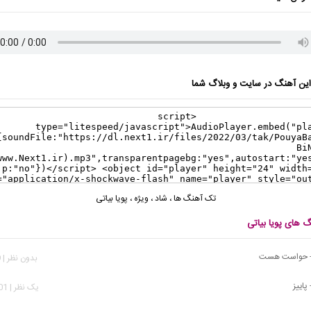
ن آهنگ در سایت و وبلاگ شما
تک آهنگ ها
،
شاد
،
ویژه
،
پویا بیاتی
گ های پویا بیاتی
ی - حواست هست
بدون نظر | 529 بازدید
 پاییز
يک نظر | 2,901 بازدید