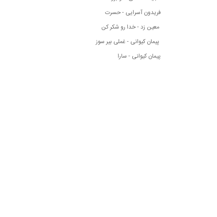
فریدون آسرایی - حسرت
معین زد - خدا رو شکر کن
پیمان کیوانی - غملی بیر سوز
پیمان کیوانی - سارا