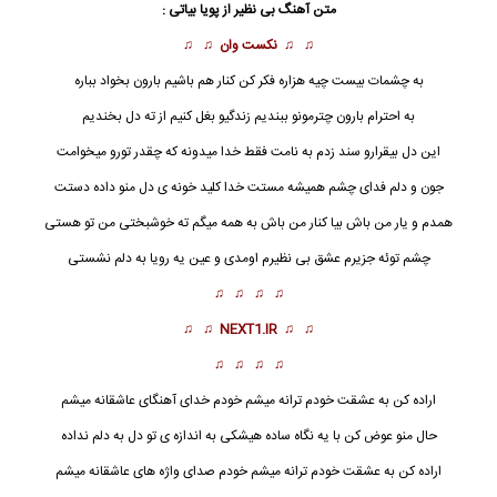
متن آهنگ بی نظیر از
پویا بیاتی
:
♫ ♫
نکست وان
♫ ♫
به چشمات بیست چیه هزاره فکر کن کنار هم باشیم بارون بخواد بباره
به احترام بارون چترمونو ببندیم زندگیو بغل کنیم از ته دل بخندیم
این دل بیقرارو سند زدم به نامت فقط خدا میدونه که چقدر تورو میخوامت
جون و دلم فدای چشم همیشه مستت خدا کلید خونه ی دل منو داده دستت
همدم و یار من باش بیا کنار من باش به همه میگم ته خوشبختی من تو هستی
چشم توئه جزیرم عشق
بی نظیر
م اومدی و عین یه رویا به دلم نشستی
♫ ♫ ♫ ♫
♫ ♫
NEXT1.IR
♫ ♫
♫ ♫ ♫ ♫
اراده کن به عشقت خودم ترانه میشم خودم خدای آهنگای عاشقانه میشم
حال منو عوض کن با یه نگاه ساده هیشکی به اندازه ی تو دل به دلم نداده
اراده کن به عشقت خودم ترانه میشم خودم صدای واژه های عاشقانه میشم