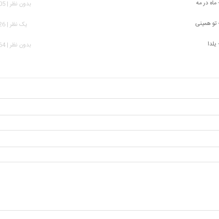
 ماه در مه
بدون نظر | 5,905 بازدید
- تو همینی
يک نظر | 2,026 بازدید
 یلدا
بدون نظر | 1,064 بازدید