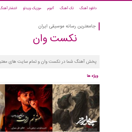
دانلود آهنگ
تک آهنگ
آلبوم
موزیک ویدئو
انتشار آهنگ
جامعترین رسانه موسیقی ایران
نکست وان
پخش آهنگ شما در نکست وان و تمام سایت های معتبر
ویژه ها