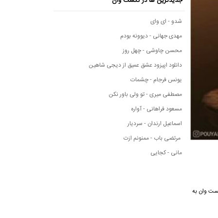
جدیدترین ها در نکست وان
شدو - ای وای
مهدی جهانی - دیوونه بودم
محسن چاوشی - چهل روز
دانلود اپیزود عشق عمیق از دیجی شاهین
یونس فرجام - چشمات
مصطفی میری - تو ولی باور نکن
مسعود فراهانی - آواره
اسماعیل ارندان - سردیار
مرتضی باب - ممنونم ازت
مانی - کجایی
ی نکست وان به