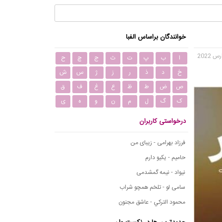
خوانندگان براساس الفبا
ا
ب
پ
ت
ث
ج
چ
ح
خ
د
ذ
ر
ز
ژ
س
ش
ص
ض
ط
ظ
ع
غ
ف
ق
ک
گ
ل
م
ن
و
ه
ی
درخواستی کاربران
فرزاد بهرامی - زیبای من
حامیم - یکیو دارم
نیواد - نیمه گمشدمی
سامی لو - تلخم همچو شراب
محمود التركي - عاشق مجنون