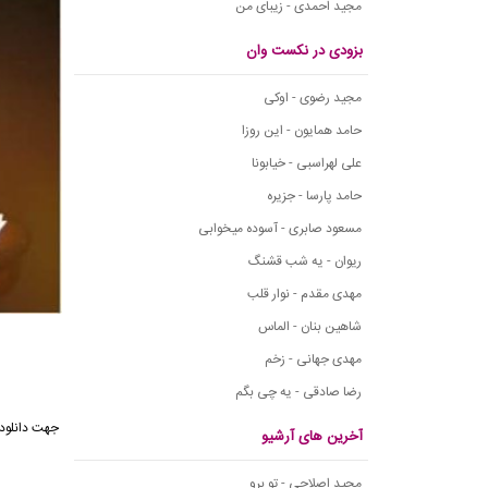
مجید احمدی - زیبای من
بزودی در نکست وان
مجید رضوی - اوکی
حامد همایون - این روزا
علی لهراسبی - خیابونا
حامد پارسا - جزیره
مسعود صابری - آسوده میخوابی
ریوان - یه شب قشنگ
مهدی مقدم - نوار قلب
شاهین بنان - الماس
مهدی جهانی - زخم
رضا صادقی - یه چی بگم
جهت دانلود 
آخرین های آرشیو
مجید اصلاحی - تو برو