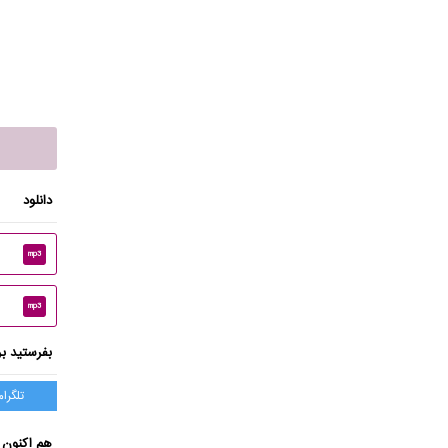
دانلود
mp3
mp3
بفرستید بر
تلگرام
هم اکنون 