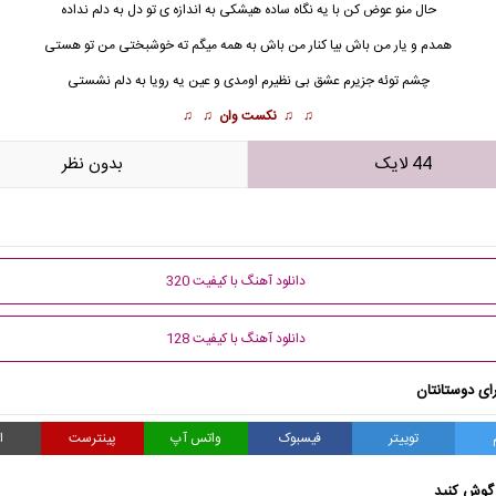
حال منو عوض کن با یه نگاه ساده هیشکی به اندازه ی تو دل به دلم نداده
همدم و یار من باش بیا کنار من باش به همه میگم ته خوشبختی من تو هستی
چشم توئه جزیرم عشق
بی نظیر
م اومدی و عین یه رویا به دلم نشستی
♫ ♫
نکست وان
♫ ♫
44 لایک
بدون نظر
دانلود آهنگ با کیفیت 320
دانلود آهنگ با کیفیت 128
ای دوستانتان
توییتر
فیسبوک
واتس آپ
پینترست
ا
گوش کنید