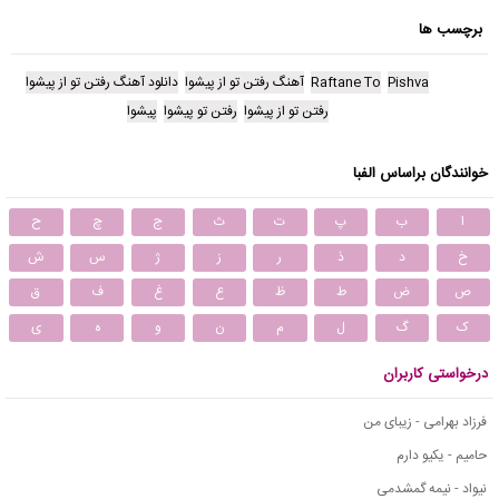
برچسب ها
Pishva
Raftane To
آهنگ رفتن تو از پیشوا
دانلود آهنگ رفتن تو از پیشوا
رفتن تو از پیشوا
رفتن تو پیشوا
پیشوا
خوانندگان براساس الفبا
ا
ب
پ
ت
ث
ج
چ
ح
خ
د
ذ
ر
ز
ژ
س
ش
ص
ض
ط
ظ
ع
غ
ف
ق
ک
گ
ل
م
ن
و
ه
ی
درخواستی کاربران
فرزاد بهرامی - زیبای من
حامیم - یکیو دارم
نیواد - نیمه گمشدمی