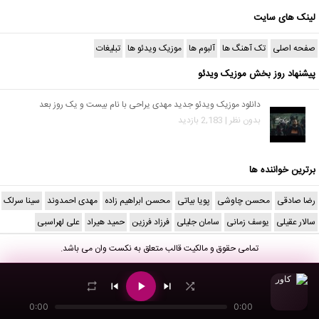
لینک های سایت
صفحه اصلی
تک آهنگ ها
آلبوم ها
موزیک ویدئو ها
تبلیغات
پیشنهاد روز بخش موزیک ویدئو
دانلود موزیک ویدئو جدید مهدی یراحی با نام بیست و یک روز بعد
بدون نظر | 2,183 بازدید
برترین خواننده ها
رضا صادقی
محسن چاوشی
پویا بیاتی
محسن ابراهیم زاده
مهدی احمدوند
سینا سرلک
سالار عقیلی
یوسف زمانی
سامان جلیلی
فرزاد فرزین
حمید هیراد
علی لهراسبی
تمامی حقوق و مالکیت قالب متعلق به
نکست وان
می باشد.
0:00
0:00