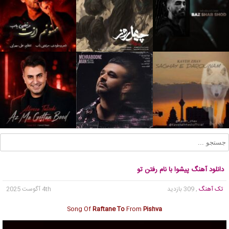
دانلود آهنگ پیشوا با نام رفتن تو
تک آهنگ
, 309 بازدید
4th آگوست 2025
Song Of
Raftane To
From
Pishva