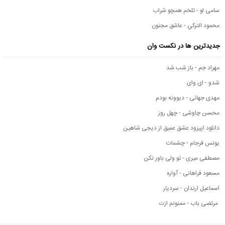
سامی لو - تلخم همچو شراب
محمود التركي - عاشق مجنون
جدیدترین ها در نکست وان
مهراد جم - باز شب شد
شدو - ای وای
مهدی جهانی - دیوونه بودم
محسن چاوشی - چهل روز
دانلود اپیزود عشق عمیق از دیجی شاهین
یونس فرجام - چشمات
مصطفی میری - تو ولی باور نکن
مسعود فراهانی - آواره
اسماعیل ارندان - سردیار
مرتضی باب - ممنونم ازت