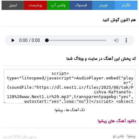
تلگرام
توییتر
فیسبوک
واتس آپ
پینترست
ایمیل
هم اکنون گوش کنید
کد پخش این آهنگ در سایت و وبلاگ شما
تک آهنگ ها
،
پیشوا
دانلود آهنگ های پیشوا
پیشوا - رفتن تو
بدون نظر | 309 بازدید