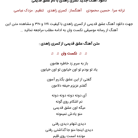
دانلود آهنگ جدید
کسری زاهدی
با نام عشق قدیمی
ترانه سرا : حسین محمودی آهنگساز : کسری زاهدی تنظیم : مزدک عباسی
جهت دانلود آهنگ عشق قدیمی از
کسری زاهدی
با کیفیت ۱۲۸ و ۳۲۰ و مشاهده متن این
آهنگ از رسانه موسیقی نکست وان به ادامه مطلب مراجعه نمائید …
متن آهنگ عشق قدیمی از
کسری زاهدی
:
♫ ♫
نکست وان
♫ ♫
باز به سرم زد خاطره هامون
یاد تو بودم تو اون خیابون تو اون خیابون
گفتی از این عشق بگذرم آسون
گفتم عزیزم حیفه دلامون
آی دونه دونه دونه دونه
نم اشکام روی گونه
میگه اون عشق قدیمی
منو یادش نمیمونه
دیدی تنهام دیدی رفتی
دیدی اینجا منو جا گذاشتی رفتی
مونده اسمت روی قلبم