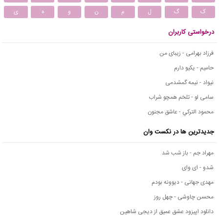
ک
گ
ل
م
ن
و
ه
ی
درخواستی کاربران
فرزاد بهرامی - زیبای من
حامیم - یکیو دارم
نیواد - نیمه گمشدمی
سامی لو - تلخم همچو شراب
محمود التركي - عاشق مجنون
جدیدترین ها در نکست وان
مهراد جم - باز شب شد
شدو - ای وای
مهدی جهانی - دیوونه بودم
محسن چاوشی - چهل روز
دانلود اپیزود عشق عمیق از دیجی شاهین