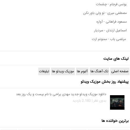
یونس فرجام - چشمات
مصطفی میری - تو ولی باور نکن
مسعود فراهانی - آواره
اسماعیل ارندان - سردیار
مرتضی باب - ممنونم ازت
لینک های سایت
صفحه اصلی
تک آهنگ ها
آلبوم ها
موزیک ویدئو ها
تبلیغات
پیشنهاد روز بخش موزیک ویدئو
دانلود موزیک ویدئو جدید مهدی یراحی با نام بیست و یک روز بعد
بدون نظر | 2,183 بازدید
برترین خواننده ها