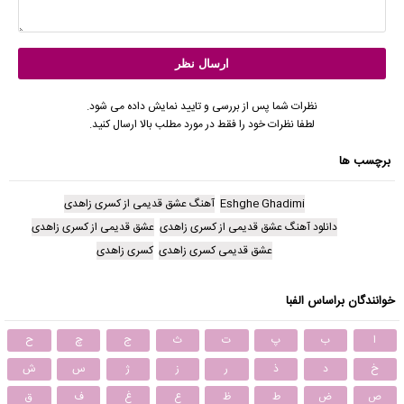
نظرات شما پس از بررسی و تایید نمایش داده می شود.
لطفا نظرات خود را فقط در مورد مطلب بالا ارسال کنید.
برچسب ها
Eshghe Ghadimi
آهنگ عشق قدیمی از کسری زاهدی
دانلود آهنگ عشق قدیمی از کسری زاهدی
عشق قدیمی از کسری زاهدی
عشق قدیمی کسری زاهدی
کسری زاهدی
خوانندگان براساس الفبا
ا
ب
پ
ت
ث
ج
چ
ح
خ
د
ذ
ر
ز
ژ
س
ش
ص
ض
ط
ظ
ع
غ
ف
ق