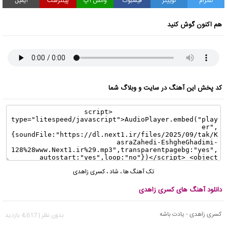
تلگرام
توییتر
فیسبوک
واتس آپ
پینترست
ایمیل
هم اکنون گوش کنید
کد پخش این آهنگ در سایت و وبلاگ شما
تک آهنگ ها
،
شاد
،
کسری زاهدی
دانلود آهنگ های کسری زاهدی
کسری زاهدی - یادت باشه
بدون نظر | 4,617 بازدید