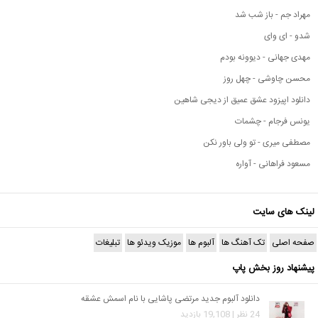
مهراد جم - باز شب شد
شدو - ای وای
مهدی جهانی - دیوونه بودم
محسن چاوشی - چهل روز
دانلود اپیزود عشق عمیق از دیجی شاهین
یونس فرجام - چشمات
مصطفی میری - تو ولی باور نکن
مسعود فراهانی - آواره
لینک های سایت
صفحه اصلی
تک آهنگ ها
آلبوم ها
موزیک ویدئو ها
تبلیغات
پیشنهاد روز بخش پاپ
دانلود آلبوم جدید مرتضی پاشایی با نام اسمش عشقه
24 نظر | 19,108 بازدید