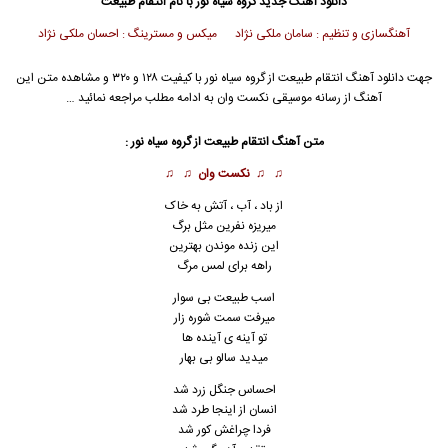
دانلود آهنگ جدید
گروه سیاه نور با نام انتقام طبیعت
آهنگسازی و تنظیم : سامان ملکی نژاد میکس و مسترینگ : احسان ملکی نژاد
جهت دانلود آهنگ انتقام طبیعت از گروه سیاه نور با کیفیت ۱۲۸ و ۳۲۰ و مشاهده متن این
آهنگ از رسانه موسیقی نکست وان به ادامه مطلب مراجعه نمائید …
متن آهنگ انتقام طبیعت از گروه سیاه نور :
♫ ♫
نکست وان
♫ ♫
از باد ، آب ، آتش به خاک
میریزه نفرین مثل برگ
این زنده موندن بهترین
راهه برای لمس مرگ
اسب طبیعت بی سوار
میرفت سمت شوره زار
تو آینه ی آینده ها
میدید سالو بی بهار
احساس جنگل زرد شد
انسان از اینجا طرد شد
فردا چراغش کور شد