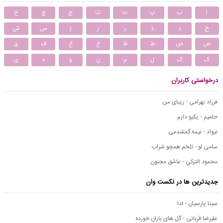
ا
ب
پ
ت
ث
ج
چ
ح
خ
د
ذ
ر
ز
ژ
س
ش
ص
ض
ط
ظ
ع
غ
ف
ق
ک
گ
ل
م
ن
و
ه
ی
درخواستی کاربران
فرزاد بهرامی - زیبای من
حامیم - یکیو دارم
نیواد - نیمه گمشدمی
سامی لو - تلخم همچو شراب
محمود التركي - عاشق مجنون
جدیدترین ها در نکست وان
سینا پارسیان - ادا
علیرضا قربانی - گل های باران خورده