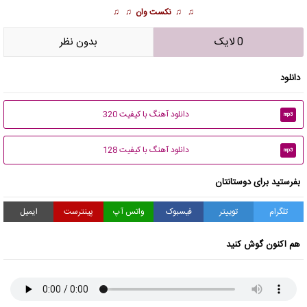
♫ ♫
نکست وان
♫ ♫
0 لایک
بدون نظر
دانلود
دانلود آهنگ با کیفیت 320
mp3
دانلود آهنگ با کیفیت 128
mp3
بفرستید برای دوستانتان
تلگرام
توییتر
فیسبوک
واتس آپ
پینترست
ایمیل
هم اکنون گوش کنید