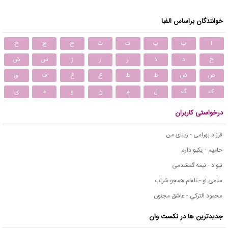
خوانندگان براساس الفبا
ا
ب
پ
ت
ث
ج
چ
ح
خ
د
ذ
ر
ز
ژ
س
ش
ص
ض
ط
ظ
ع
غ
ف
ق
ک
گ
ل
م
ن
و
ه
ی
درخواستی کاربران
فرزاد بهرامی - زیبای من
حامیم - یکیو دارم
نیواد - نیمه گمشدمی
سامی لو - تلخم همچو شراب
محمود التركي - عاشق مجنون
جدیدترین ها در نکست وان