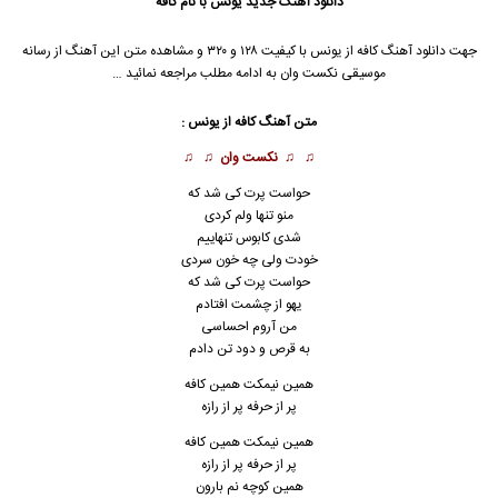
دانلود آهنگ جدید
یونس با نام کافه
جهت دانلود آهنگ کافه از یونس با کیفیت ۱۲۸ و ۳۲۰ و مشاهده متن این آهنگ از رسانه
موسیقی نکست وان به ادامه مطلب مراجعه نمائید …
متن آهنگ کافه از یونس :
♫ ♫
نکست وان
♫ ♫
حواست پرت کی شد که
منو تنها ولم کردی
شدی کابوس تنهاییم
خودت ولی چه خون سردی
حواست پرت کی شد که
یهو از چشمت افتادم
من آروم احساسی
به قرص و دود تن دادم
همین نیمکت همین کافه
پر از حرفه پر از رازه
همین نیمکت همین کافه
پر از حرفه پر از رازه
همین کوچه نم بارون