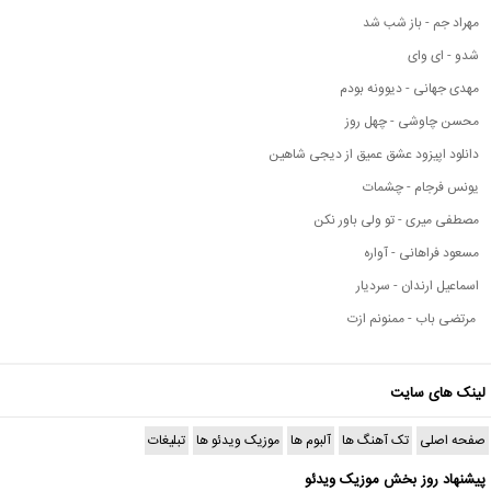
مهراد جم - باز شب شد
شدو - ای وای
مهدی جهانی - دیوونه بودم
محسن چاوشی - چهل روز
دانلود اپیزود عشق عمیق از دیجی شاهین
یونس فرجام - چشمات
مصطفی میری - تو ولی باور نکن
مسعود فراهانی - آواره
اسماعیل ارندان - سردیار
مرتضی باب - ممنونم ازت
لینک های سایت
صفحه اصلی
تک آهنگ ها
آلبوم ها
موزیک ویدئو ها
تبلیغات
پیشنهاد روز بخش موزیک ویدئو