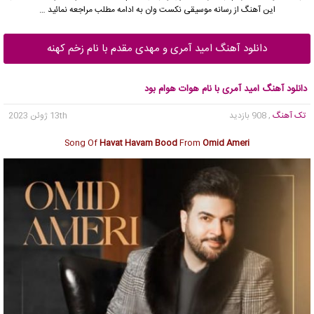
این آهنگ از رسانه موسیقی نکست وان به ادامه مطلب مراجعه نمائید …
دانلود آهنگ امید آمری و مهدی مقدم با نام زخم کهنه
دانلود آهنگ امید آمری با نام هوات هوام بود
تک آهنگ
, 908 بازدید
13th ژوئن 2023
Song Of
Havat Havam Bood
From
Omid Ameri