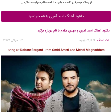
از رسانه موسیقی نکست وان به ادامه مطلب مراجعه نمائید …
دانلود آهنگ امید آمری با نام خونسرد
دانلود آهنگ امید آمری و مهدی مقدم با نام دوباره برگرد
تک آهنگ
, 2,883 بازدید
3rd جولای 2022
Song Of
Dobare Bargard
From
Omid Ameri
And
Mehdi Moghaddam