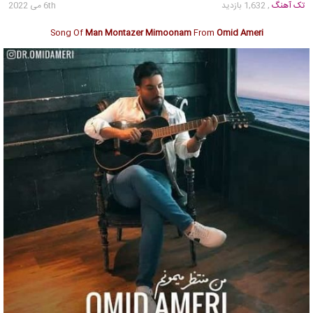
تک آهنگ
, 1,632 بازدید
6th می 2022
Song Of
Man Montazer Mimoonam
From
Omid Ameri