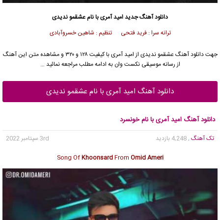
دانلود آهنگ جدید
امید آمری
با نام عشقمو ندیدی
ترانه سرا : فرید فتحی تنظیم : شاهین خسروآبادی
جهت دانلود آهنگ عشقمو ندیدی از
امید آمری
با کیفیت ۱۲۸ و ۳۲۰ و مشاهده متن این آهنگ
از رسانه موسیقی نکست وان به ادامه مطلب مراجعه نمائید …
دانلود آهنگ امید آمری با نام عشقمو ندیدی
دانلود آهنگ امید آمری با نام خونسرد
تک آهنگ
, 4,248 بازدید
3rd سپتامبر 2022
Song Of
Khoonsard
From
Omid Ameri