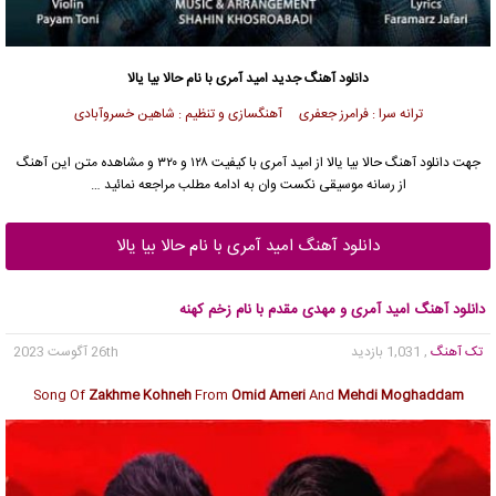
دانلود آهنگ جدید
امید آمری
با نام حالا بیا یالا
ترانه سرا : فرامرز جعفری آهنگسازی و تنظیم : شاهین خسروآبادی
جهت دانلود آهنگ حالا بیا یالا از
امید آمری
با کیفیت ۱۲۸ و ۳۲۰ و مشاهده متن این آهنگ
از رسانه موسیقی نکست وان به ادامه مطلب مراجعه نمائید …
دانلود آهنگ امید آمری با نام حالا بیا یالا
دانلود آهنگ امید آمری و مهدی مقدم با نام زخم کهنه
تک آهنگ
, 1,031 بازدید
26th آگوست 2023
Song Of
Zakhme Kohneh
From
Omid Ameri
And
Mehdi Moghaddam