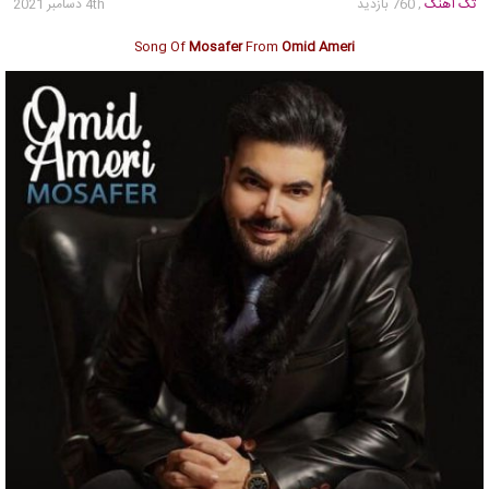
تک آهنگ
, 760 بازدید
4th دسامبر 2021
Song Of
Mosafer
From
Omid Ameri