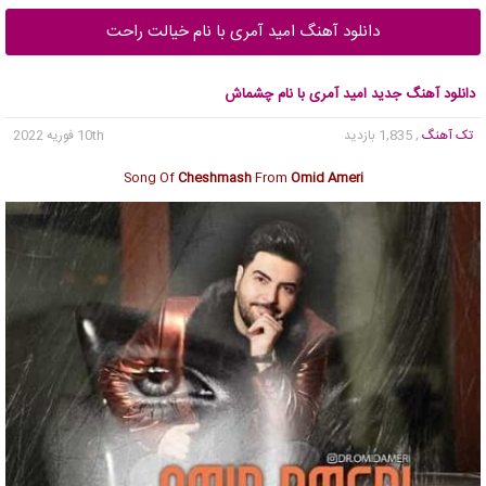
دانلود آهنگ امید آمری با نام خیالت راحت
دانلود آهنگ جدید امید آمری با نام چشماش
تک آهنگ
, 1,835 بازدید
10th فوریه 2022
Song Of
Cheshmash
From
Omid Ameri