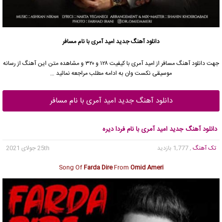
دانلود آهنگ جدید
امید آمری
با نام مسافر
جهت دانلود آهنگ مسافر از
امید آمری
با کیفیت ۱۲۸ و ۳۲۰ و مشاهده متن این آهنگ از رسانه
موسیقی نکست وان به ادامه مطلب مراجعه نمائید …
دانلود آهنگ جدید امید آمری با نام مسافر
دانلود آهنگ جدید امید آمری با نام فردا دیره
تک آهنگ
, 1,777 بازدید
25th جولای 2021
Song Of
Farda Dire
From
Omid Ameri