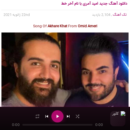
دانلود آهنگ جدید امید آمری با نام آخر خط
تک آهنگ
, 2,104 بازدید
22nd ژانویه 2021
Song Of
Akhare Khat
From
Omid Ameri
0:00
0:00