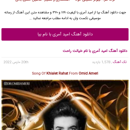
جهت دانلود آهنگ بیا از
امید آمری
با کیفیت ۱۲۸ و ۳۲۰ و مشاهده متن این آهنگ از رسانه
موسیقی نکست وان به ادامه مطلب مراجعه نمائید …
دانلود آهنگ امید آمری با نام بیا
دانلود آهنگ امید آمری با نام خیالت راحت
تک آهنگ
, 1,578 بازدید
20th مارس 2022
Song Of
Khialet Rahat
From
Omid Ameri