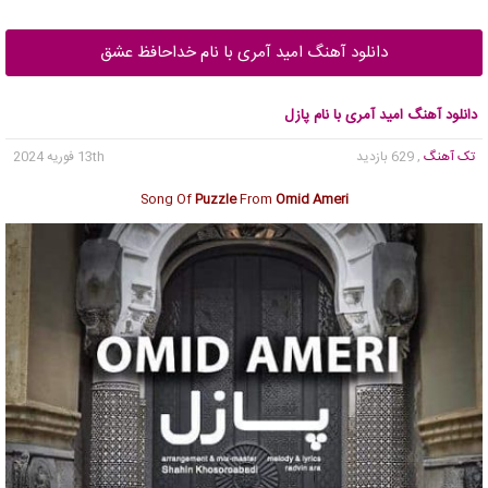
دانلود آهنگ امید آمری با نام خداحافظ عشق
دانلود آهنگ امید آمری با نام پازل
تک آهنگ
, 629 بازدید
13th فوریه 2024
Song Of
Puzzle
From
Omid Ameri