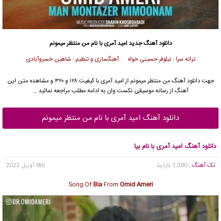
دانلود آهنگ جدید
امید آمری
با نام من منتظر میمونم
ترانه سرا : نیلوفر حسینی خواه آهنگسازی و تنظیم : شاهین خسروآبادی
جهت دانلود آهنگ من منتظر میمونم از
امید آمری
با کیفیت ۱۲۸ و ۳۲۰ و مشاهده متن این
آهنگ از رسانه موسیقی نکست وان به ادامه مطلب مراجعه نمائید …
دانلود آهنگ امید آمری با نام من منتظر میمونم
دانلود آهنگ امید آمری با نام بیا
تک آهنگ
, 1,380 بازدید
8th آوریل 2022
Song Of
Bia
From
Omid Ameri