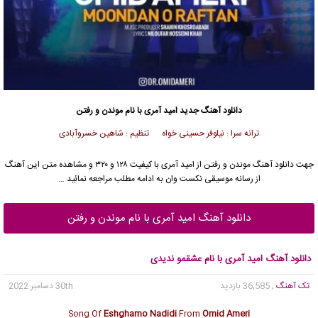
دانلود آهنگ جدید
امید آمری
با نام موندن و رفتن
ترانه سرا : نیلوفر حسینی خواه تنظیم : شاهین خسروآبادی
جهت دانلود آهنگ موندن و رفتن از
امید آمری
با کیفیت ۱۲۸ و ۳۲۰ و مشاهده متن این آهنگ
از رسانه موسیقی نکست وان به ادامه مطلب مراجعه نمائید …
دانلود آهنگ امید آمری با نام موندن و رفتن
دانلود آهنگ امید آمری با نام عشقمو ندیدی
تک آهنگ
, 36,585 بازدید
30th دسامبر 2022
Song Of
Eshghamo Nadidi
From
Omid Ameri