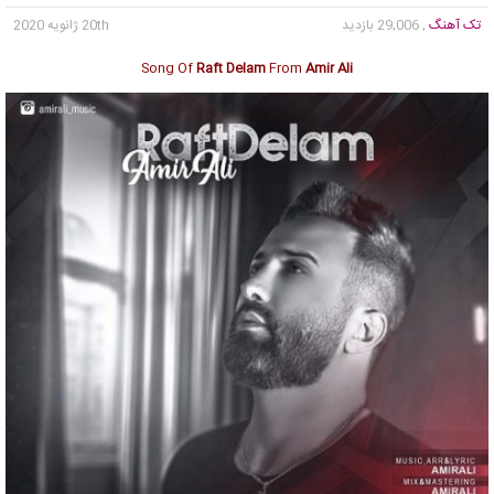
تک آهنگ
, 29,006 بازدید
20th ژانویه 2020
Song Of
Raft Delam
From
Amir Ali