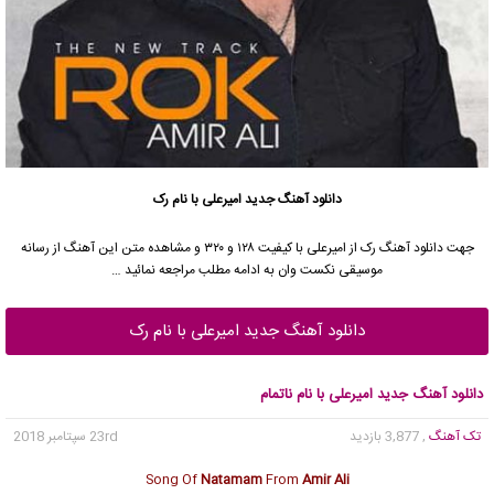
دانلود آهنگ جدید
امیرعلی
با نام رک
جهت دانلود آهنگ رک از
امیرعلی
با کیفیت ۱۲۸ و ۳۲۰ و مشاهده متن این آهنگ از رسانه
موسیقی نکست وان به ادامه مطلب مراجعه نمائید …
دانلود آهنگ جدید امیرعلی با نام رک
دانلود آهنگ جدید امیرعلی با نام ناتمام
تک آهنگ
, 3,877 بازدید
23rd سپتامبر 2018
Song Of
Natamam
From
Amir Ali