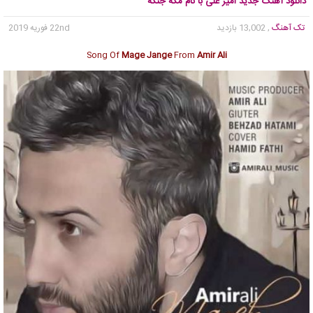
دانلود آهنگ جدید امیر علی با نام مگه جنگه
تک آهنگ
, 13,002 بازدید
22nd فوریه 2019
Song Of
Mage Jange
From
Amir Ali