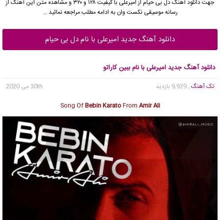
جهت دانلود آهنگ دل بی حیام از
امیرعلی
با کیفیت ۱۲۸ و ۳۲۰ و مشاهده متن این آهنگ از
رسانه موسیقی نکست وان به ادامه مطلب مراجعه نمائید …
دانلود آهنگ جدید امیرعلی با نام دل بی حیام
دانلود آهنگ جدید امیرعلی با نام ببین کاراتو
تک آهنگ
, 9,929 بازدید
30th می 2020
Song Of
Bebin Karato
From
Amir Ali