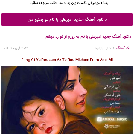
رسانه موسیقی نکست وان به ادامه مطلب مراجعه نمائید …
دانلود آهنگ جدید امیرعلی با نام تو یعنی من
دانلود آهنگ جدید امیرعلی با نام یه روزم از تو رد میشم
تک آهنگ
, 5,329 بازدید
27th فوریه 2019
Song Of
Ye Roozam Az To Rad Misham
From
Amir Ali