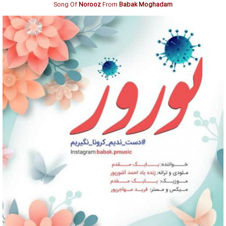
Song Of
Norooz
From
Babak Moghadam