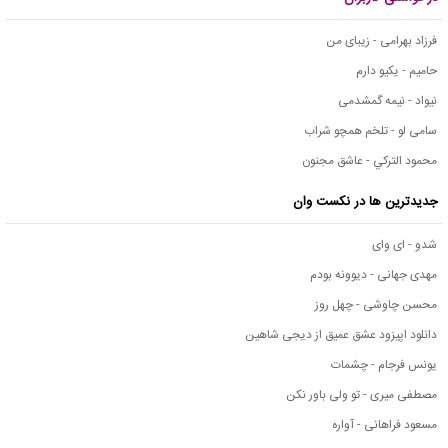
فرزاد بهرامی - زیبای من
حامیم - یکیو دارم
نیواد - نیمه گمشدمی
سامی لو - تلخم همچو شراب
محمود التركي - عاشق مجنون
جدیدترین ها در نکست وان
شدو - ای وای
مهدی جهانی - دیوونه بودم
محسن چاوشی - چهل روز
دانلود اپیزود عشق عمیق از دیجی شاهین
یونس فرجام - چشمات
مصطفی میری - تو ولی باور نکن
مسعود فراهانی - آواره