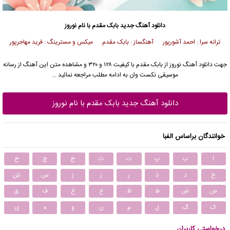
دانلود آهنگ جدید
بابک مقدم با نام نوروز
ترانه سرا : احمد آشورپور آهنگساز : بابک مقدم میکس و مسترینگ : فرید مهاجرپور
جهت دانلود آهنگ نوروز از بابک مقدم با کیفیت ۱۲۸ و ۳۲۰ و مشاهده متن این آهنگ از رسانه
موسیقی نکست وان به ادامه مطلب مراجعه نمائید …
دانلود آهنگ جدید بابک مقدم با نام نوروز
خوانندگان براساس الفبا
ا
ب
پ
ت
ث
ج
چ
ح
خ
د
ذ
ر
ز
ژ
س
ش
ص
ض
ط
ظ
ع
غ
ف
ق
ک
گ
ل
م
ن
و
ه
ی
درخواستی کاربران