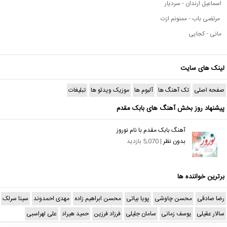
اسماعیل ارندان - سردیار
مرتضی باب - ممنونم ازت
مانی - کجایی
لینک های سایت
صفحه اصلی
تک آهنگ ها
آلبوم ها
موزیک ویدئو ها
تبلیغات
پیشنهاد روز بخش آهنگ های بابک مقدم
آهنگ بابک مقدم با نام نوروز
بدون نظر
| 5,070 بازدید
برترین خواننده ها
رضا صادقی
محسن چاوشی
پویا بیاتی
محسن ابراهیم زاده
مهدی احمدوند
سینا سرلک
سالار عقیلی
یوسف زمانی
سامان جلیلی
فرزاد فرزین
حمید هیراد
علی لهراسبی