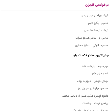
درخواستی کاربران
فرزاد بهرامی - زیبای من
حامیم - یکیو دارم
نیواد - نیمه گمشدمی
سامی لو - تلخم همچو شراب
محمود التركي - عاشق مجنون
جدیدترین ها در نکست وان
مهراد جم - باز شب شد
شدو - ای وای
مهدی جهانی - دیوونه بودم
محسن چاوشی - چهل روز
دانلود اپیزود عشق عمیق از دیجی شاهین
یونس فرجام - چشمات
مصطفی میری - تو ولی باور نکن