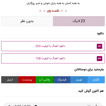
به همه كسان به همه ياران خوش و خرم روزگاران
♫ ♫
نکست وان
♫ ♫
23 لایک
بدون نظر
دانلود
دانلود آهنگ با کیفیت 320
mp3
دانلود آهنگ با کیفیت 128
mp3
بفرستید برای دوستانتان
تلگرام
توییتر
فیسبوک
واتس آپ
پینترست
ایمیل
هم اکنون گوش کنید