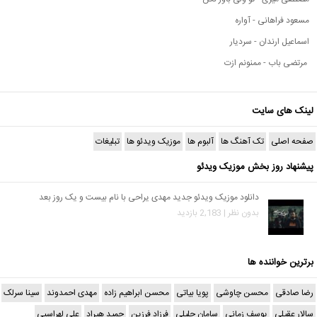
مسعود فراهانی - آواره
اسماعیل ارندان - سردیار
مرتضی باب - ممنونم ازت
لینک های سایت
صفحه اصلی
تک آهنگ ها
آلبوم ها
موزیک ویدئو ها
تبلیغات
پیشنهاد روز بخش موزیک ویدئو
دانلود موزیک ویدئو جدید مهدی یراحی با نام بیست و یک روز بعد
بدون نظر | 2,183 بازدید
برترین خواننده ها
رضا صادقی
محسن چاوشی
پویا بیاتی
محسن ابراهیم زاده
مهدی احمدوند
سینا سرلک
سالار عقیلی
یوسف زمانی
سامان جلیلی
فرزاد فرزین
حمید هیراد
علی لهراسبی