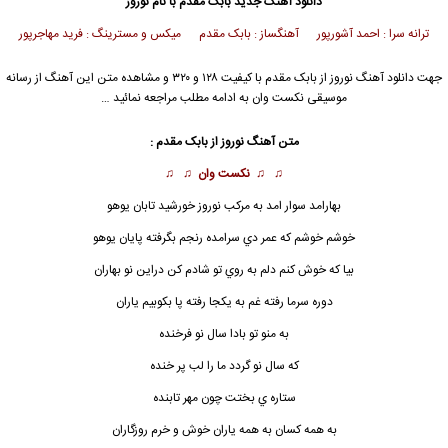
دانلود آهنگ جدید
بابک مقدم با نام نوروز
ترانه سرا : احمد آشورپور آهنگساز : بابک مقدم میکس و مسترینگ : فرید مهاجرپور
جهت دانلود آهنگ نوروز از بابک مقدم با کیفیت ۱۲۸ و ۳۲۰ و مشاهده متن این آهنگ از رسانه
موسیقی نکست وان به ادامه مطلب مراجعه نمائید …
متن آهنگ
نوروز
از بابک مقدم :
♫ ♫
نکست وان
♫ ♫
بهارامد سوار امد به مركب
نوروز
خورشيد تابان يوهو
خوشم خوشم كه عمر دي سرامده رنجم بگرفته پايان يوهو
بيا كه خوش كنم دلم به روي تو شادم كن دراين نو بهاران
دوره سرما رفته غم به يكجا رفته پا بكوبيم ياران
به منو تو بادا سال نو فرخنده
كه سال نو گردد ما را لب پر خنده
ستاره ي بختت چون مهر تابنده
به همه كسان به همه ياران خوش و خرم روزگاران