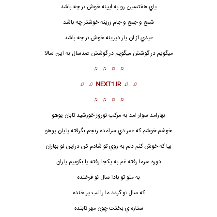
پاي هفتسين رو به ايينه خوش تر چه باشد
شمع و جمع و جام زرينه خوشتر چه باشد
عيدي از ان يار ديرينه خوش تر چه باشد
ميگويم در گوشش ميگويم در گوشش صدسال به اين سالا
♫ ♫ ♫ ♫
♫ ♫
NEXT1.IR
♫ ♫
♫ ♫ ♫ ♫
بهارامد سوار امد به مركب
نوروز
خورشيد تابان يوهو
خوشم خوشم كه عمر دي سرامده رنجم بگرفته پايان يوهو
بيا كه خوش كنم دلم به روي تو شادم كن دراين نو بهاران
دوره سرما رفته غم به يكجا رفته پا بكوبيم ياران
به منو تو بادا سال نو فرخنده
كه سال نو گردد ما را لب پر خنده
ستاره ي بختت چون مهر تابنده