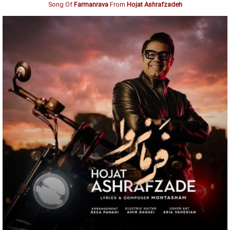
Song Of
Farmanrava
From
Hojat Ashrafzadeh