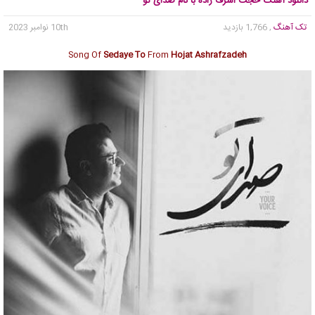
دانلود آهنگ حجت اشرف زاده با نام صدای تو
تک آهنگ
, 1,766 بازدید
10th نوامبر 2023
Song Of
Sedaye To
From
Hojat Ashrafzadeh