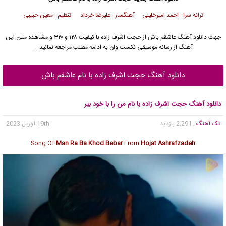
ترانه سرا : احمد امیرخلیلی آهنگساز : علیرضا خرداد تنظیم : معین حبیبی
جهت دانلود آهنگ عاشقم باش از حجت اشرف زاده با کیفیت ۱۲۸ و ۳۲۰ و مشاهده متن این
آهنگ از رسانه موسیقی نکست وان به ادامه مطلب مراجعه نمائید …
دانلود آهنگ حجت اشرف زاده با نام عاشقم باش
دانلود آهنگ حجت اشرف زاده با نام من را با خود ببر
تک آهنگ
, 2,291 بازدید
19th آوریل 2023
Song Of
Man Ra Ba Khod Bebar
From
Hojat Ashrafzadeh