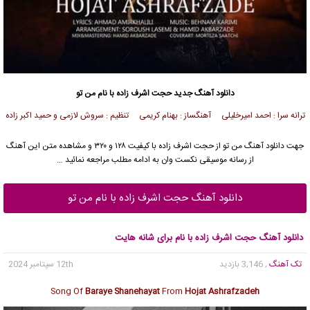
دانلود آهنگ
جدید حجت اشرف زاده با نام من تو
ترانه سرا : احمد امیرخلیلی آهنگساز : بهنام کریمی تنظیم : سروش لازمی و حمید اکبر زاده
جهت دانلود آهنگ من تو از حجت اشرف زاده با کیفیت ۱۲۸ و ۳۲۰ و مشاهده متن این آهنگ
از رسانه موسیقی نکست وان به ادامه مطلب مراجعه نمائید …
دانلود آهنگ حجت اشرف زاده با نام من تو
دانلود آهنگ حجت اشرف زاده با نام برای شانه هایت
تک آهنگ
, 3,146 بازدید
12th سپتامبر 2024
Song Of
Baraye Shanehayat
From
Hojat Ashrafzadeh