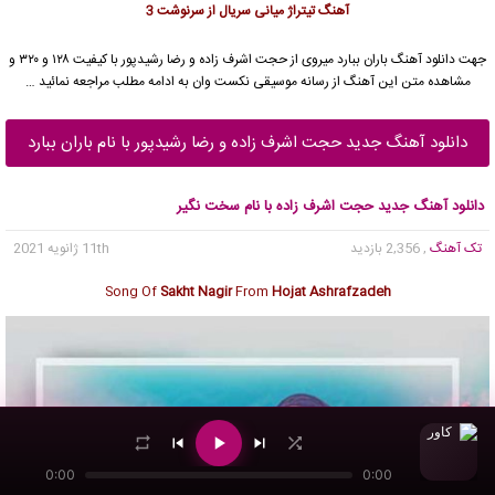
آهنگ تیتراژ میانی سریال از سرنوشت 3
جهت دانلود آهنگ باران ببارد میروی از
حجت اشرف زاده
و رضا رشیدپور با کیفیت ۱۲۸ و ۳۲۰ و
مشاهده متن این آهنگ از رسانه موسیقی نکست وان به ادامه مطلب مراجعه نمائید …
دانلود آهنگ جدید حجت اشرف زاده و رضا رشیدپور با نام باران ببارد
دانلود آهنگ جدید حجت اشرف زاده با نام سخت نگیر
تک آهنگ
, 2,356 بازدید
11th ژانویه 2021
Song Of
Sakht Nagir
From
Hojat Ashrafzadeh
0:00
0:00