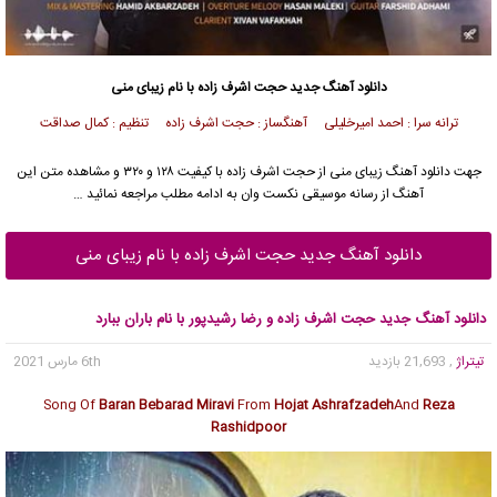
دانلود آهنگ جدید
حجت اشرف زاده
با نام زیبای منی
ترانه سرا : احمد امیرخلیلی آهنگساز : حجت اشرف زاده تنظیم : کمال صداقت
جهت دانلود آهنگ زیبای منی از
حجت اشرف زاده
با کیفیت ۱۲۸ و ۳۲۰ و مشاهده متن این
آهنگ از رسانه موسیقی نکست وان به ادامه مطلب مراجعه نمائید …
دانلود آهنگ جدید حجت اشرف زاده با نام زیبای منی
دانلود آهنگ جدید حجت اشرف زاده و رضا رشیدپور با نام باران ببارد
تیتراژ
, 21,693 بازدید
6th مارس 2021
Song Of
Baran Bebarad Miravi
From
Hojat Ashrafzadeh
And
Reza
Rashidpoor