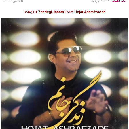
تک آهنگ
, 4,095 بازدید
9th می 2022
Song Of
Zendegi Janam
From
Hojat Ashrafzadeh