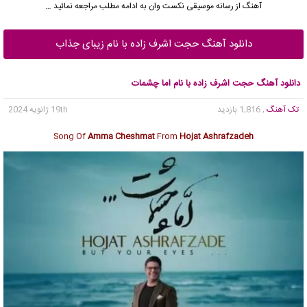
آهنگ از رسانه موسیقی نکست وان به ادامه مطلب مراجعه نمائید …
دانلود آهنگ حجت اشرف زاده با نام زیبای جذاب
دانلود آهنگ حجت اشرف زاده با نام اما چشمات
تک آهنگ
, 1,816 بازدید
19th ژانویه 2024
Song Of
Amma Cheshmat
From
Hojat Ashrafzadeh