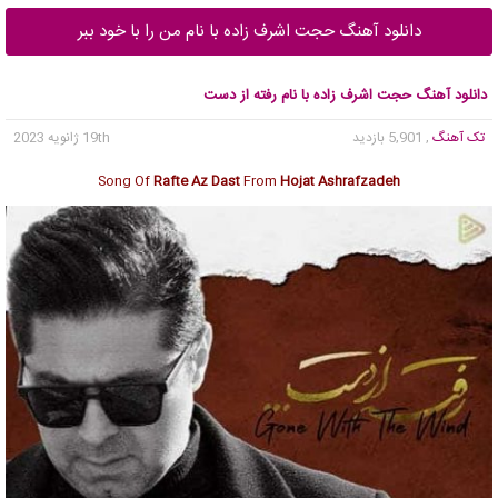
دانلود آهنگ حجت اشرف زاده با نام من را با خود ببر
دانلود آهنگ حجت اشرف زاده با نام رفته از دست
تک آهنگ
, 5,901 بازدید
19th ژانویه 2023
Song Of
Rafte Az Dast
From
Hojat Ashrafzadeh