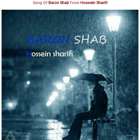
Song Of
Baron Shab
From
Hossein Sharifi