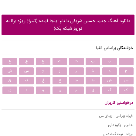
دانلود آهنگ جدید حسین شریفی با نام اینجا آینده (تیتراژ ویژه برنامه
نوروز شبکه یک)
خوانندگان براساس الفبا
ا
ب
پ
ت
ث
ج
چ
ح
خ
د
ذ
ر
ز
ژ
س
ش
ص
ض
ط
ظ
ع
غ
ف
ق
ک
گ
ل
م
ن
و
ه
ی
درخواستی کاربران
فرزاد بهرامی - زیبای من
حامیم - یکیو دارم
نیواد - نیمه گمشدمی