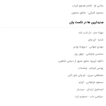
سامی لو - تلخم همچو شراب
محمود التركي - عاشق مجنون
جدیدترین ها در نکست وان
مهراد جم - باز شب شد
شدو - ای وای
مهدی جهانی - دیوونه بودم
محسن چاوشی - چهل روز
دانلود اپیزود عشق عمیق از دیجی شاهین
یونس فرجام - چشمات
مصطفی میری - تو ولی باور نکن
مسعود فراهانی - آواره
اسماعیل ارندان - سردیار
مرتضی باب - ممنونم ازت