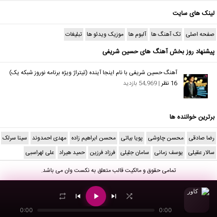
لینک های سایت
صفحه اصلی
تک آهنگ ها
آلبوم ها
موزیک ویدئو ها
تبلیغات
پیشنهاد روز بخش آهنگ های حسین شریفی
آهنگ حسین شریفی با نام اینجا آینده (تیتراژ ویژه برنامه نوروز شبکه یک)
16 نظر
| 54,969 بازدید
برترین خواننده ها
رضا صادقی
محسن چاوشی
پویا بیاتی
محسن ابراهیم زاده
مهدی احمدوند
سینا سرلک
سالار عقیلی
یوسف زمانی
سامان جلیلی
فرزاد فرزین
حمید هیراد
علی لهراسبی
تمامی حقوق و مالکیت قالب متعلق به
نکست وان
می باشد.
0:00
0:00