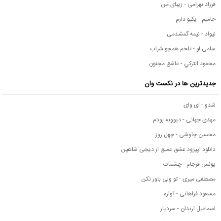
فرزاد بهرامی - زیبای من
حامیم - یکیو دارم
نیواد - نیمه گمشدمی
سامی لو - تلخم همچو شراب
محمود التركي - عاشق مجنون
جدیدترین ها در نکست وان
شدو - ای وای
مهدی جهانی - دیوونه بودم
محسن چاوشی - چهل روز
دانلود اپیزود عشق عمیق از دیجی شاهین
یونس فرجام - چشمات
مصطفی میری - تو ولی باور نکن
مسعود فراهانی - آواره
اسماعیل ارندان - سردیار