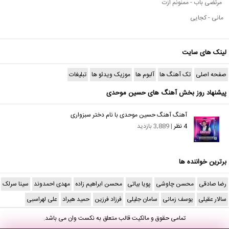
مرتضی باب - ممنونم ازت
مانی - کجایی
لینک های سایت
صفحه اصلی
تک آهنگ ها
آلبوم ها
موزیک ویدئو ها
تبلیغات
پیشنهاد روز بخش آهنگ های حسین موحدی
آهنگ آهنگ حسین موحدی با نام دختر سبزواری
4 نظر
| 3,889 بازدید
برترین خواننده ها
رضا صادقی
محسن چاوشی
پویا بیاتی
محسن ابراهیم زاده
مهدی احمدوند
سینا سرلک
سالار عقیلی
یوسف زمانی
سامان جلیلی
فرزاد فرزین
حمید هیراد
علی لهراسبی
تمامی حقوق و مالکیت قالب متعلق به
نکست وان
می باشد.