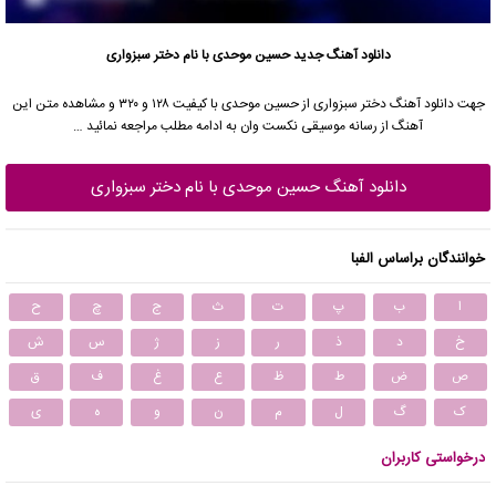
دانلود آهنگ جدید
حسین موحدی
با نام دختر سبزواری
جهت دانلود آهنگ دختر سبزواری از
حسین موحدی
با کیفیت ۱۲۸ و ۳۲۰ و مشاهده متن این
آهنگ از رسانه موسیقی نکست وان به ادامه مطلب مراجعه نمائید …
دانلود آهنگ حسین موحدی با نام دختر سبزواری
خوانندگان براساس الفبا
ا
ب
پ
ت
ث
ج
چ
ح
خ
د
ذ
ر
ز
ژ
س
ش
ص
ض
ط
ظ
ع
غ
ف
ق
ک
گ
ل
م
ن
و
ه
ی
درخواستی کاربران