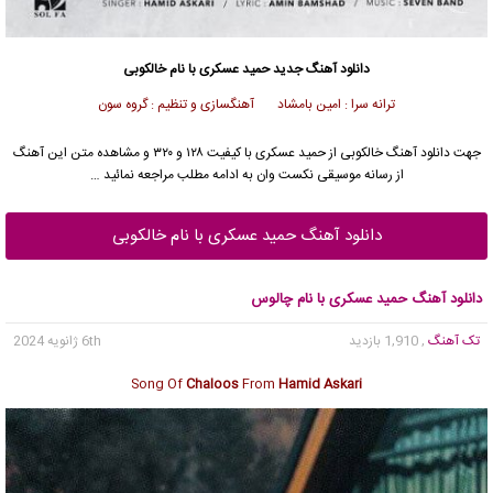
دانلود آهنگ جدید
حمید عسکری
با نام خالکوبی
ترانه سرا : امین بامشاد آهنگسازی و تنظیم : گروه سون
جهت دانلود آهنگ خالکوبی از
حمید عسکری
با کیفیت ۱۲۸ و ۳۲۰ و مشاهده متن این آهنگ
از رسانه موسیقی نکست وان به ادامه مطلب مراجعه نمائید …
دانلود آهنگ حمید عسکری با نام خالکوبی
دانلود آهنگ حمید عسکری با نام چالوس
تک آهنگ
, 1,910 بازدید
6th ژانویه 2024
Song Of
Chaloos
From
Hamid Askari