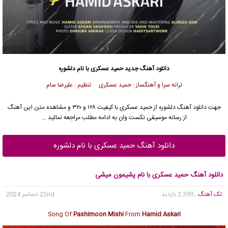
دانلود آهنگ جدید
حمید عسکری
با نام دلشوره
ترانه سرا و آهنگساز : حمید عسکری تنظیم : علیرضا سام
جهت دانلود آهنگ دلشوره از
حمید عسکری
با کیفیت ۱۲۸ و ۳۲۰ و مشاهده متن این آهنگ
از رسانه موسیقی نکست وان به ادامه مطلب مراجعه نمائید …
دانلود آهنگ حمید عسکری با نام دلشوره
دانلود آهنگ حمید عسکری با نام پشیمون میشی
تک آهنگ
, 2,399 بازدید
22nd دسامبر 2024
Song Of
Pashimoon Mishi
From
Hamid Askari