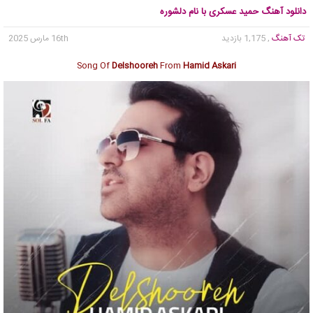
دانلود آهنگ حمید عسکری با نام دلشوره
تک آهنگ
, 1,175 بازدید
16th مارس 2025
Song Of
Delshooreh
From
Hamid Askari