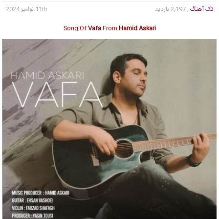
تک آهنگ
, 2,197 بازدید
11th نوامبر 2024
Song Of
Vafa
From
Hamid Askari