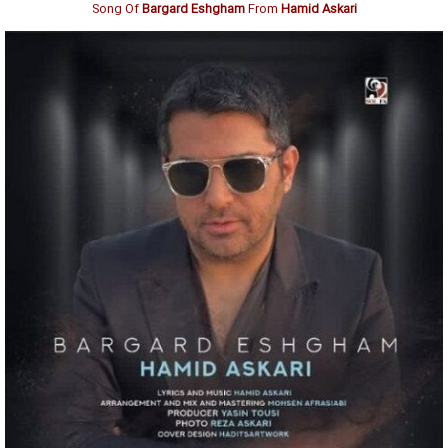
Song Of
Bargard Eshgham
From
Hamid Askari