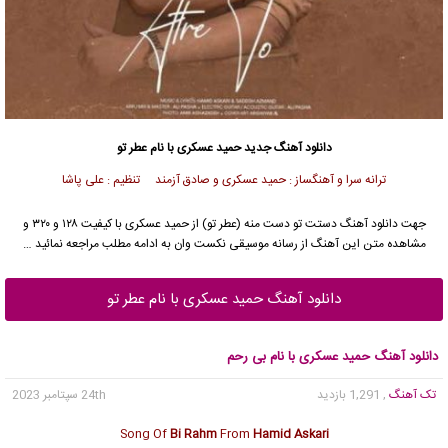
دانلود آهنگ جدید
حمید عسکری
با نام عطر تو
ترانه سرا و آهنگساز : حمید عسکری و صادق آزمند تنظیم : علی پاشا
جهت دانلود آهنگ دستت تو دست منه (عطر تو) از
حمید عسکری
با کیفیت ۱۲۸ و ۳۲۰ و
مشاهده متن این آهنگ از رسانه موسیقی نکست وان به ادامه مطلب مراجعه نمائید …
دانلود آهنگ حمید عسکری با نام عطر تو
دانلود آهنگ حمید عسکری با نام بی رحم
تک آهنگ
, 1,291 بازدید
24th سپتامبر 2023
Song Of
Bi Rahm
From
Hamid Askari