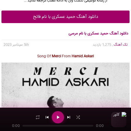
از رسانه موسیقی نکست وان به ادامه مطلب مراجعه نمائید …
دانلود آهنگ حمید عسکری با نام فاتح
دانلود آهنگ حمید عسکری با نام مرسی
تک آهنگ
, 1,275 بازدید
5th سپتامبر 2023
Song Of
Merci
From
Hamid Askari
0:00
0:00