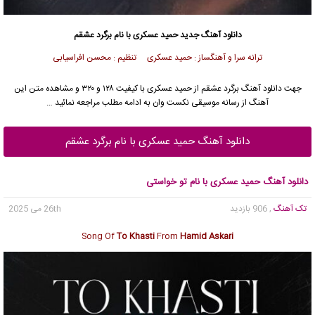
دانلود آهنگ جدید
حمید عسکری
با نام برگرد عشقم
ترانه سرا و آهنگساز : حمید عسکری تنظیم : محسن افراسیابی
جهت دانلود آهنگ برگرد عشقم از
حمید عسکری
با کیفیت ۱۲۸ و ۳۲۰ و مشاهده متن این
آهنگ از رسانه موسیقی نکست وان به ادامه مطلب مراجعه نمائید …
دانلود آهنگ حمید عسکری با نام برگرد عشقم
دانلود آهنگ حمید عسکری با نام تو خواستی
تک آهنگ
, 906 بازدید
26th می 2025
Song Of
To Khasti
From
Hamid Askari