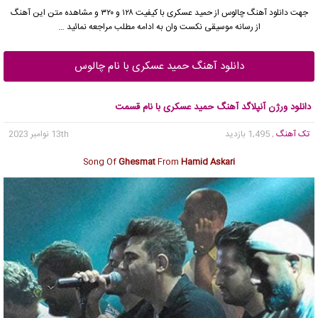
جهت دانلود آهنگ چالوس از
حمید عسکری
با کیفیت ۱۲۸ و ۳۲۰ و مشاهده متن این آهنگ
از رسانه موسیقی نکست وان به ادامه مطلب مراجعه نمائید …
دانلود آهنگ حمید عسکری با نام چالوس
دانلود ورژن آنپلاگد آهنگ حمید عسکری با نام قسمت
تک آهنگ
, 1,495 بازدید
13th نوامبر 2023
Song Of
Ghesmat
From
Hamid Askari