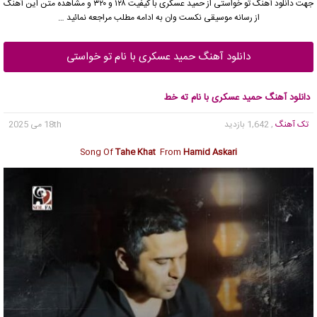
جهت دانلود آهنگ تو خواستی از
حمید عسکری
با کیفیت ۱۲۸ و ۳۲۰ و مشاهده متن این آهنگ
از رسانه موسیقی نکست وان به ادامه مطلب مراجعه نمائید …
دانلود آهنگ حمید عسکری با نام تو خواستی
دانلود آهنگ حمید عسکری با نام ته خط
تک آهنگ
, 1,642 بازدید
18th می 2025
Song Of
Tahe Khat
From
Hamid Askari