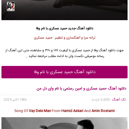
دانلود آهنگ جدید
حمید عسکری
با نام وفا
ترانه سرا و آهنگسازی و تنظیم : حمید عسکری
جهت دانلود آهنگ وفا از
حمید عسکری
با کیفیت ۱۲۸ و ۳۲۰ و مشاهده متن این آهنگ از
رسانه موسیقی نکست وان به ادامه مطلب مراجعه نمائید …
دانلود آهنگ حمید عسکری با نام وفا
دانلود آهنگ حمید عسکری و امین رستمی با نام وای دل من
تک آهنگ
, 3,609 بازدید
18th اکتبر 2024
Song Of
Vay Dele Man
From
Hamid Askari
And
Amin Rostami