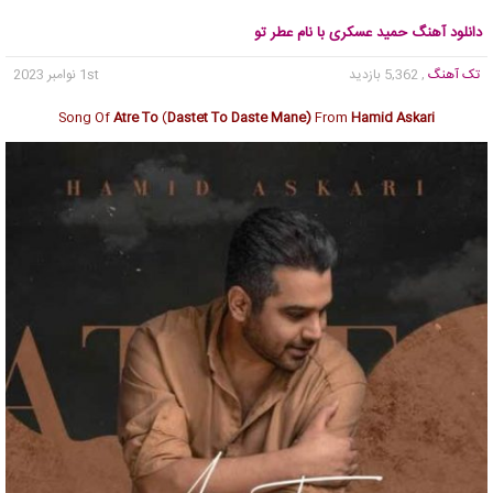
دانلود آهنگ حمید عسکری با نام عطر تو
تک آهنگ
, 5,362 بازدید
1st نوامبر 2023
Song Of
Atre To
(
Dastet To Daste Mane)
From
Hamid Askari