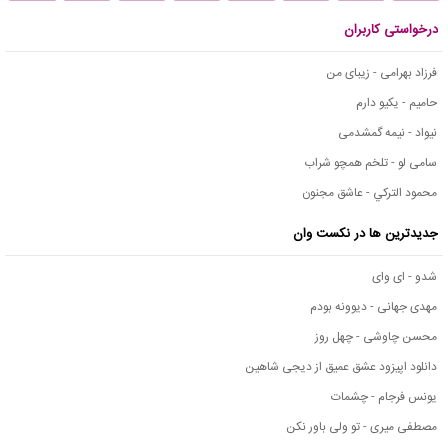
درخواستی کاربران
فرزاد بهرامی - زیبای من
حامیم - یکیو دارم
نیواد - نیمه گمشدمی
سامی لو - تلخم همچو شراب
محمود التركي - عاشق مجنون
جدیدترین ها در نکست وان
شدو - ای وای
مهدی جهانی - دیوونه بودم
محسن چاوشی - چهل روز
دانلود اپیزود عشق عمیق از دیجی شاهین
یونس فرجام - چشمات
مصطفی میری - تو ولی باور نکن