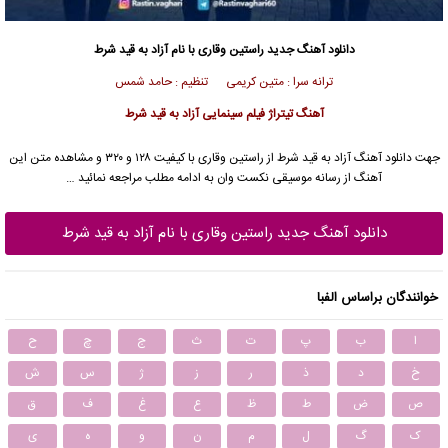
دانلود آهنگ جدید
راستین وقاری
با نام آزاد به قید شرط
ترانه سرا : متین کریمی تنظیم : حامد شمس
آهنگ
تیتراژ فیلم سینمایی آزاد به قید شرط
جهت دانلود آهنگ آزاد به قید شرط از
راستین وقاری
با کیفیت ۱۲۸ و ۳۲۰ و مشاهده متن این
آهنگ از رسانه موسیقی نکست وان به ادامه مطلب مراجعه نمائید …
دانلود آهنگ جدید راستین وقاری با نام آزاد به قید شرط
خوانندگان براساس الفبا
ا
ب
پ
ت
ث
ج
چ
ح
خ
د
ذ
ر
ز
ژ
س
ش
ص
ض
ط
ظ
ع
غ
ف
ق
ک
گ
ل
م
ن
و
ه
ی