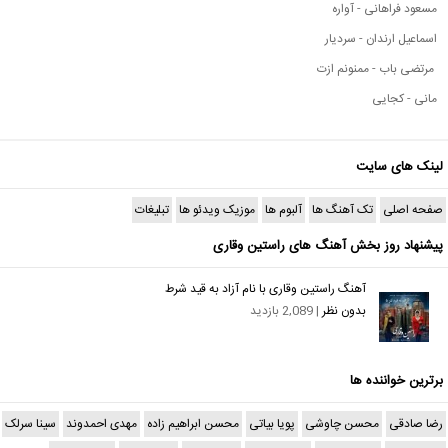
مسعود فراهانی - آواره
اسماعیل ارندان - سردیار
مرتضی باب - ممنونم ازت
مانی - کجایی
لینک های سایت
صفحه اصلی
تک آهنگ ها
آلبوم ها
موزیک ویدئو ها
تبلیغات
پیشنهاد روز بخش آهنگ های راستین وقاری
آهنگ راستین وقاری با نام آزاد به قید شرط
بدون نظر
| 2,089 بازدید
برترین خواننده ها
رضا صادقی
محسن چاوشی
پویا بیاتی
محسن ابراهیم زاده
مهدی احمدوند
سینا سرلک