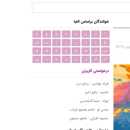
خوانندگان براساس الفبا
ا
ب
پ
ت
ث
ج
چ
ح
خ
د
ذ
ر
ز
ژ
س
ش
ص
ض
ط
ظ
ع
غ
ف
ق
ک
گ
ل
م
ن
و
ه
ی
درخواستی کاربران
فرزاد بهرامی - زیبای من
حامیم - یکیو دارم
نیواد - نیمه گمشدمی
سامی لو - تلخم همچو شراب
محمود التركي - عاشق مجنون