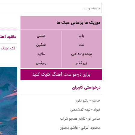
موزیک ها براساس سبک ها
پاپ
سنتی
دانلود آه
شاد
غمگین
تک آهنگ
, 706
نوحه و مداحی
ملایم
بی کلام
رمیکس
برای درخواست آهنگ کلیک کنید
درخواستی کاربران
حامیم - یکیو دارم
نیواد - نیمه گمشدمی
سامی لو - تلخم همچو شراب
محمود التركي - عاشق مجنون