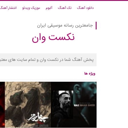
دانلود آهنگ
تک آهنگ
آلبوم
موزیک ویدئو
انتشار آهنگ
جامعترین رسانه موسیقی ایران
نکست وان
پخش آهنگ شما در نکست وان و تمام سایت های معتبر
ویژه ها