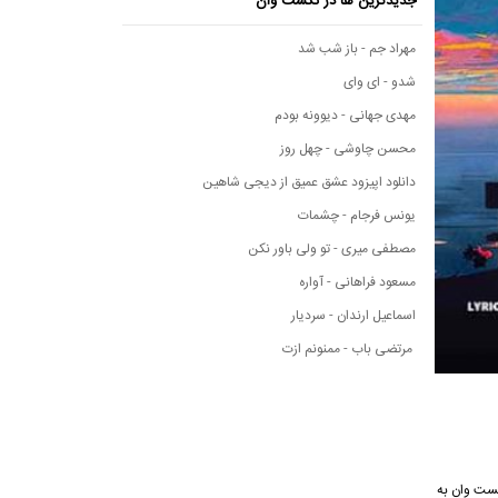
جدیدترین ها در نکست وان
مهراد جم - باز شب شد
شدو - ای وای
مهدی جهانی - دیوونه بودم
محسن چاوشی - چهل روز
دانلود اپیزود عشق عمیق از دیجی شاهین
یونس فرجام - چشمات
مصطفی میری - تو ولی باور نکن
مسعود فراهانی - آواره
اسماعیل ارندان - سردیار
مرتضی باب - ممنونم ازت
ی نکست وان به