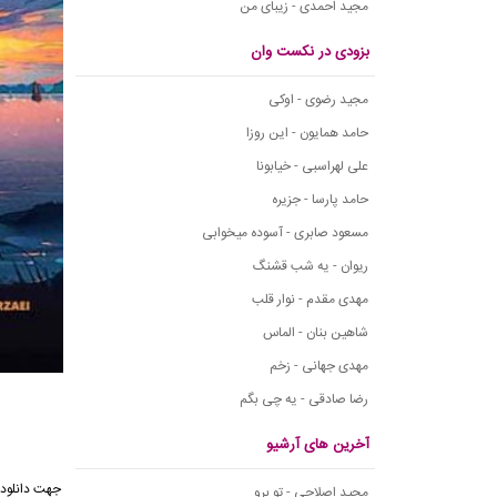
مجید احمدی - زیبای من
بزودی در نکست وان
مجید رضوی - اوکی
حامد همایون - این روزا
علی لهراسبی - خیابونا
حامد پارسا - جزیره
مسعود صابری - آسوده میخوابی
ریوان - یه شب قشنگ
مهدی مقدم - نوار قلب
شاهین بنان - الماس
مهدی جهانی - زخم
رضا صادقی - یه چی بگم
آخرین های آرشیو
جهت دانلود
مجید اصلاحی - تو برو