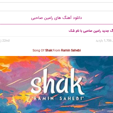
دانلود آهنگ های رامین صاحبی
نگ جدید رامین صاحبی با نام شک
1, بازدید
22nd ژوئن 2019
Song Of
Shak
From
Ramin Sahebi